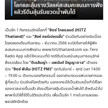
เป็นอีก 1 กิจกรรมรักษ์โลกที่
“ฮิตซ์ ไทยแลนด์ (HITZ
Thailand)”
และ
“สิงห์ คอร์เปอเรชั่น”
ร่วมมือกันอย่างต่อเนื่อง
โดยตลอดเดือนกันยายน – ธันวาคม 2566 จะเปิดโอกาสให้ผู้ฟัง
สะสมคะแนนการฟังผ่าน www.hitzthailand.com และ Tero
Radio App แล้วใช้คะแนนที่มี กดรีดีมร่วมสนับสนุนการอนุรักษ์
สิ่งแวดล้อม โดย
“ดีเจส้มญ่า – นพนันท์ ปัญญาภาส”
เจ้าของ
ช่วง
“ฮิตซ์ พีเอ็ม (HITZ PM)”
ทุกวันจันทร์ – ศุกร์ เวลา 14.00
– 19.00 น. ตัวแทนของกิจกรรมนี้ ขออาสามาชวนแฟนรายการและ
ผู้ที่สนใน ร่วมรักษ์โลกด้วยกัน นอกจากจะได้เป็นส่วนหนึ่งทำให้โลก
ของเราสะอาดขึ้นแล้ว ยังจะมีโอกาสลุ้นรับขวดน้ำพับได้ สำหรับนำไป
พกพาไปใช้ซ้ำได้ในชีวิตประจำวัน เพื่อเป็นอีก 1 ทางในการลดขยะ
พลาสติกอีกด้วย