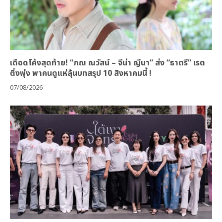
เดือดโค้งสุดท้าย! “ภณ ณวัสน์ – จีน่า ญีนา” ส่ง “ธาตรี” เรต
ติ้งพุ่ง พาคนดูแห่ลุ้นบทสรุป 10 สิงหาคมนี้ !
07/08/2026