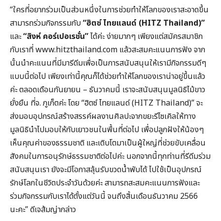
“ใครที่อยากร่วมเป็นส่วนหนึ่งในการช่วยทำให้โลกของเราสะอาดขึ้น
สามารถร่วมกิจกรรมกับ
“ฮิตซ์ ไทยแลนด์ (HITZ Thailand)”
และ
“สิงห์ คอร์เปอเรชั่น”
ได้ค่ะ ง่ายมากๆ เพียงแต่สมัครสมาชิก
กับเราที่ www.hitzthailand.com แล้วสะสมคะแนนการฟัง จาก
นั้นนำคะแนนที่มีมารีดีมเพื่อเป็นการสนับสนุนให้เรามีกิจกรรมดีๆ
แบบนี้ต่อไป เพียงเท่านี้คุณก็ได้ช่วยทำให้โลกของเราน่าอยู่ขึ้นแล้ว
ค่ะ ตลอดเดือนกันยายน – ธันวาคมนี้ เราจะสนับสนุนมูลนิธิไม้ขาว
ยั่งยืน ที่จ. ภูเก็ตค่ะ โดย “ฮิตซ์ ไทยแลนด์ (HITZ Thailand)” จะ
ส่งมอบอุปกรณ์สร้างสรรค์ผลงานศิลปะจากขยะรีไซเคิลให้ทาง
มูลนิธินำไปมอบให้กับเยาวชนในพื้นที่ต่อไป เพื่อปลูกฝังให้น้องๆ
เห็นคุณค่าของธรรมชาติ และเติบโตมาเป็นผู้ใหญ่ที่ช่วยขับเคลื่อน
สังคมในการอนุรักษ์ธรรมชาติต่อไปค่ะ นอกจากนี้ทุกท่านที่รีดีมร่วม
สนับสนุนเรา ยังจะมีโอกาสลุ้นรับขวดน้ำพับได้ ไปใช้เป็นอุปกรณ์
รักษ์โลกในชีวิตประจำวันด้วยค่ะ สามารถสะสมคะแนนการฟังและ
ร่วมกิจกรรมกับเราได้ตั้งแต่วันนี้ จนถึงสิ้นเดือนธันวาคม 2566
นะคะ” ดีเจส้มญ่ากล่าว