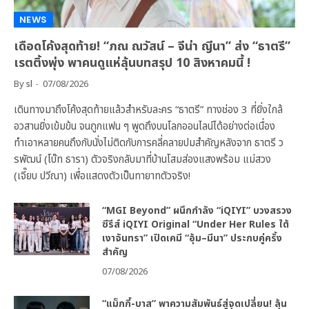
NEWS
เดือดโค้งสุดท้าย! “ภณ ณวัสน์ – จีน่า ญีนา” ส่ง “ธาตรี”
เรตติ้งพุ่ง พาคนดูแห่ลุ้นบทสรุป 10 สิงหาคมนี้ !
By
sl
07/08/2026
เดินทางมาถึงโค้งสุดท้ายแล้วสำหรับละคร “ธาตรี” ทางช่อง 3 ที่ยิ่งใกล้
อวสานยิ่งเข้มข้น จนถูกแฟน ๆ พูดถึงบนโลกออนไลน์ได้อย่างต่อเนื่อง
ทำเอาหลายคนถึงกับนั่งไม่ติดกับการคลี่คลายปมสำคัญหลังจาก ธาตรี ว
รพัฒน์ (โบ๊ท ธารา) ตัวจริงกลับมาที่บ้านโสมส่องแสงพร้อม แม่สวง
(เจี๊ยบ ปวีณา) เพื่อแสดงตัวเป็นทายาทตัวจริง!
“MGI Beyond” ผนึกกำลัง “iQIYI” บวงสรวง
ซีรีส์ iQIYI Original “Under Her Rules ใต้
เงาจันทรา” เปิดเคมี “อุ้ม–มีนา” ประกบคู่ครั้ง
สำคัญ
07/08/2026
“แม็กกี้-บาส” พาความสัมพันธ์สู่จุดเปลี่ยน! ลุ้น