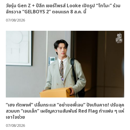
วัยรุ่น Gen Z + ปีลึก เซอร์ไพรส์ Looke เปิดรูป “โทโมะ” ร่วม
จักรวาล “GELBOYS 2” ตอนแรก 8 ส.ค. นี้
07/08/2026
“เฮง ทัตพงศ์” ปลื้มกระแส “อย่าขอพี่เจน” ปังเกินคาด! ปรับลุค
สวมบท “เจนเล็ก” เผชิญความสัมพันธ์ Red Flag ทำแฟน ๆ แห่
เอาใจช่วย
07/08/2026