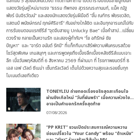
และเป็น 5 สุดยอดคนดวงดี ที่ได้ถามคำถาม เปิดตำราจีบแบบสายมูกับนัก
แสดงวัยรุ่นคู่ใหม่มาแรง “ธรรม ทัพทอง สุวรรณระกานนท์, แม็ค ณัฐ
พัชร์ นิมจิรวัฒน์” และสองนักแสดงวัยรุ่นฝีมือดี “อั๋น ณภัทร พัชรชวลิต,
แสตมป์ พนัชษ์กรณ์ ฤกษ์ศิริอารี” กันอย่างใกล้ชิด และอินทุกอารมณ์ไปกับ
การรับชมตอนแรกซีรีส์ “จุดจีบสายมู Unlucky Bae” เมื่อคำสาป…เปลี่ยน
ดวงร้าย กลายเป็นความรัก และสองผู้กำกับฯ “โย อภิรักษ์ ชัย
ปัญหา” และ “อาร์ต อนันต์ รัศมี” ที่แท็กทีมมาเสิร์ฟความฟินครบรสด้วย
โชว์สุดพิเศษ เกมสนุกๆ และการพูดคุยถึงเบื้องลึกเบื้องหลังซีรีส์แบบเจาะ
ลึก เมื่อวันพฤหัสบดีที่ 6 สิงหาคม 2569 ที่ผ่านมา ที่ โรงภาพยนตร์ที่ 8
เอส เอฟ เวิลด์ ซีเนม่า เซ็นทรัลเวิลด์ เต็มไปด้วยความสุขและรอยยิ้มทุก
โมเมนต์เลยทีเดียว
TONEYLIU ถ่ายทอดเรื่องจริงสุดสะเทือนใจ
ผ่านซิงเกิลใหม่ “วันที่ฝนพรำ” เมื่อความห่วงใย…
อาจเป็นคำบอกรักครั้งสุดท้าย
07/08/2026
“PP KRIT” ชวนเปิดประสบการณ์ความหวาน
ซ่อนเปรี้ยวใน “Your Candy” พร้อม “ต้าเหนิง”
และ “ณิชา” ร่วมสร้างสีสันใน MV