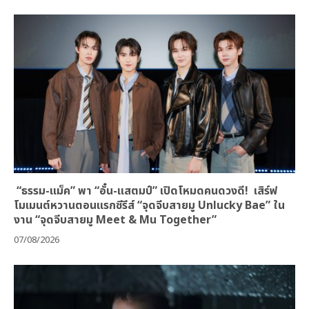
“ธรรม-แม็ค” พา “อั๋น-แสตมป์” เปิดโหมดคนดวงดี! เสิร์ฟ
โมเมนต์หวานตอนแรกซีรีส์ “จุดจีบสายมู Unlucky Bae” ใน
งาน “จุดจีบสายมู Meet & Mu Together”
07/08/2026