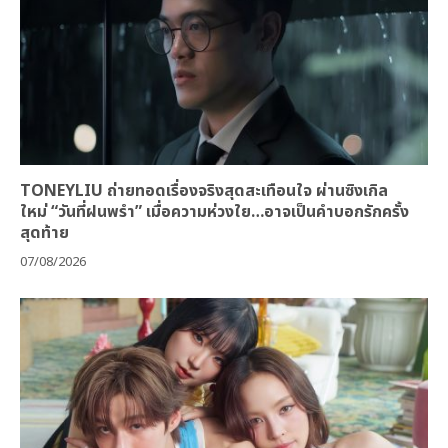
TONEYLIU ถ่ายทอดเรื่องจริงสุดสะเทือนใจ ผ่านซิงเกิล
ใหม่ “วันที่ฝนพรำ” เมื่อความห่วงใย…อาจเป็นคำบอกรักครั้ง
สุดท้าย
07/08/2026