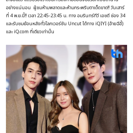
อย่างแน่นอน ผู้ชมห้ามพลาดและห้ามกระพริบตาเด็ดขาด!! วันเสาร์
ที่ 4 พ.ย.นี้!! เวลา 22:45-23:45 น. ทาง อมรินทร์ทีวี เอชดี ช่อง 34
และรับชมย้อนหลังทั่วโลกเวอร์ชัน Uncut ได้ทาง iQIYI (อ้ายฉีอี้)
และ iQ.com ที่เดียวเท่านั้น