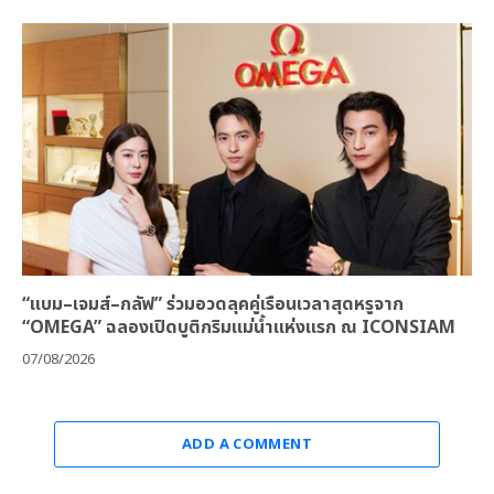
“แบม–เจมส์–กลัฟ” ร่วมอวดลุคคู่เรือนเวลาสุดหรูจาก
“OMEGA” ฉลองเปิดบูติกริมแม่น้ำแห่งแรก ณ ICONSIAM
07/08/2026
ADD A COMMENT