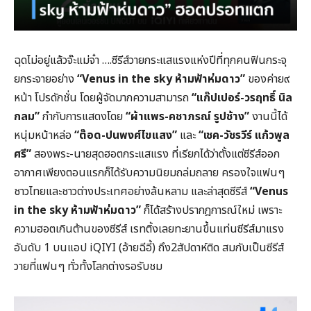
ฉุดไม่อยู่แล้วจ๊ะแม่จ๋า ….ซีรีส์วายกระแสแรงแห่งปีที่ทุกคนฟินกระจุ
ยกระจายอย่าง
“Venus in the sky ห้ามฟ้าห่มดาว”
ของค่าย๙
หน้า โปรดักชั่น โดยผู้จัดมากความสามารถ
“แก๊ปเปอร์-วรฤทธิ์ นิล
กลม”
กำกับการแสดงโดย
“ผ้าแพร-คชาภรณ์ รูปช้าง”
งานนี้ได้
หนุ่มหน้าหล่อ
“ต๊อด-ปนพงศ์ไขแสง”
และ
“เชค-วัชรวีร์ แก้วพูล
ศรี”
สองพระ-นายสุดฮอตกระแสแรง ที่เรียกได้ว่าตั้งแต่ซีรีส์ออก
อากาศเพียงตอนแรกก็ได้รับความนิยมถล่มถลาย ครองใจแฟนๆ
ชาวไทยและชาวต่างประเทศอย่างล้นหลาม และล่าสุดซีรีส์
“Venus
in the sky ห้ามฟ้าห่มดาว”
ก็ได้สร้างปรากฎการณ์ใหม่ เพราะ
ความฮอตเกินต้านของซีรีส์ เรทติ้งเลยทะยานขึ้นแท่นซีรีส์มาแรง
อันดับ 1 บนแอป iQIYI (อ้ายฉีอี้) ถึง2สัปดาห์ติด สมกับเป็นซีรีส์
วายที่แฟนๆ ทั่วทั้งโลกต่างรอรับชม