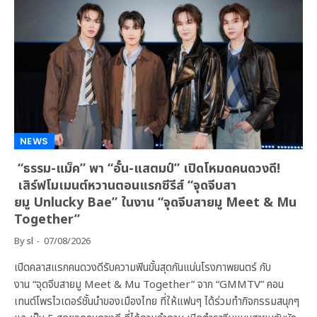
NEWS
“ธรรม-แม็ค” พา “อั๋น-แสตมป์” เปิดโหมดคนดวงดี!
เสิร์ฟโมเมนต์หวานตอนแรกซีรีส์ “จุดจีบสา
ยมู Unlucky Bae” ในงาน “จุดจีบสายมู Meet & Mu
Together”
By
sl
07/08/2026
เปิดคลาสแรกคนดวงดีรับความฟินขั้นสุดกันแน่นโรงภาพยนตร์ กับ
งาน “จุดจีบสายมู Meet & Mu Together” จาก “GMMTV” คอน
เทนต์โพรไวเดอร์ชั้นนำของเมืองไทย ที่ให้แฟนๆ ได้ร่วมทำกิจกรรมสนุกๆ