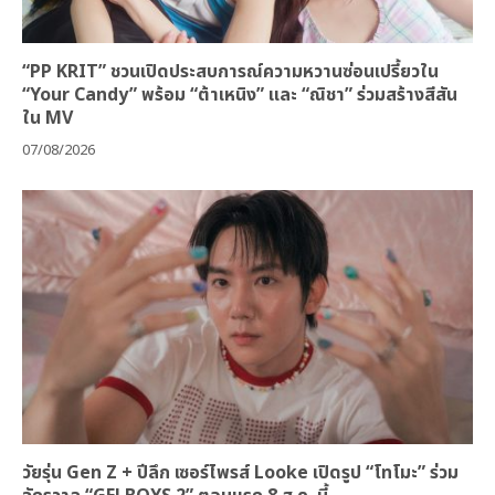
“PP KRIT” ชวนเปิดประสบการณ์ความหวานซ่อนเปรี้ยวใน
“Your Candy” พร้อม “ต้าเหนิง” และ “ณิชา” ร่วมสร้างสีสัน
ใน MV
07/08/2026
วัยรุ่น Gen Z + ปีลึก เซอร์ไพรส์ Looke เปิดรูป “โทโมะ” ร่วม