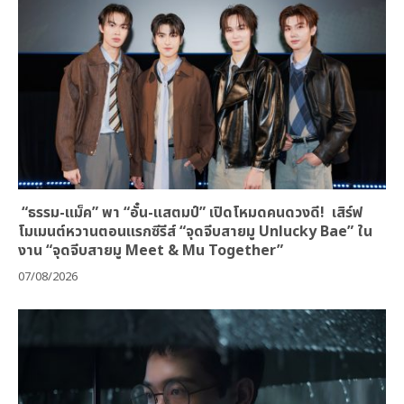
“ธรรม-แม็ค” พา “อั๋น-แสตมป์” เปิดโหมดคนดวงดี! เสิร์ฟ
โมเมนต์หวานตอนแรกซีรีส์ “จุดจีบสายมู Unlucky Bae” ใน
งาน “จุดจีบสายมู Meet & Mu Together”
07/08/2026