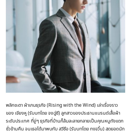
พลิกชะตา ฝ่าเกมธุรกิจ (Rising with the Wind) เล่าเรื่องราว
ของ เจียงหู (รับบทโดย จงฉู่ซี) ลูกสาวของประธานแบรนด์เสื้อผ้า
ระดับประเทศ ที่จู่ๆ ธุรกิจที่บ้านก็ล้มละลายกลายเป็นคุณหนูถังแตก
ชั่วข้ามคืน จนเธอได้มาพบกับ สวีซือ (รับบทโดย กงจวิ้น) สุดยอดนัก