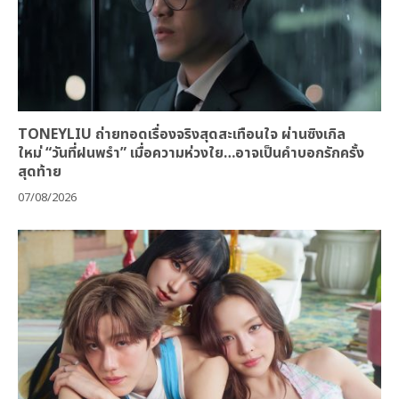
TONEYLIU ถ่ายทอดเรื่องจริงสุดสะเทือนใจ ผ่านซิงเกิล
ใหม่ “วันที่ฝนพรำ” เมื่อความห่วงใย…อาจเป็นคำบอกรักครั้ง
สุดท้าย
07/08/2026