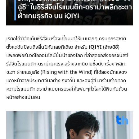
เรียกได้ว่าจัดเต็มซีรีส์จีนเรื่องเยี่ยมมาให้แบบจุกๆ ครบทุกรสชาติ
ตั้งแต่ต้นปีจนถึงสิ้นปีกันเลยทีเดียว สำหรับ
iQIYI
(อ้ายฉีอี้)
แพลตฟอร์มวิดีโอออนไลน์ชั้นนำของโลก ที่ล่าสุดขอส่งออริจินัลซี
รีส์จีนโรแมนติก-ดราม่ามาแรง สร้างจากนิยายชื่อดัง เรื่อง พลิก
ชะตา ฝ่าเกมธุรกิจ (Rising with the Wind) ที่ได้สองนักแสดง
แถวหน้าจากประเทศจีนอย่าง กงจวิ้น และ จงฉู่ซี มาร่วมถ่ายทอด
ความโรแมนติก ดราม่าแบบครบรสให้แฟนๆทั่วโลกได้ฟินกันถ้วน
หน้าอย่างแน่นอน