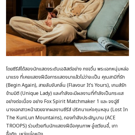
โดยซีรีส์ได้สองนักแสดงระดับเอลิสต์อย่าง กงจวิ้น พระเอกหนุ่มหล่อ
มาแรง ที่เคยแสดงฝีมือการแสดงมาแล้วไม่ว่าจะเป็น คุณสามีที่รัก
(Begin Again), สายลับจับกลิ่น (Flavour It’s Yours), เกมส์รัก
ข้ามมิติ (Unique Lady) และกำลังจะมีผลงานที่กำลังเป็นกระแส
อย่างต่อเนื่อง อย่าง Fox Spirit Matchmaker 1 และ จงฉู่ซี
นางเอกสาวหน้าสวยจากผลงานซีรีส์ ปริศนาแห่งคุนหลุน (Lost In
The KunLun Mountains), กองกำลังประจัญบาน (ACE
TROOPS) ร่วมด้วยทีมนักแสดงฝีมือคุณภาพ อู๋เซวียนอี๋, เกา
จื้อถิง, เหว่ยเจ๋อหมิง