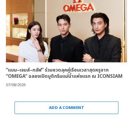
“แบม–เจมส์–กลัฟ” ร่วมอวดลุคคู่เรือนเวลาสุดหรูจาก
“OMEGA” ฉลองเปิดบูติกริมแม่น้ำแห่งแรก ณ ICONSIAM
07/08/2026
ADD A COMMENT