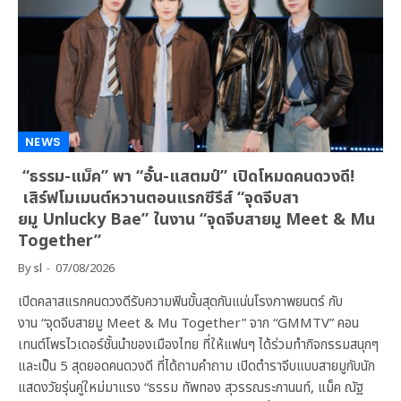
NEWS
“ธรรม-แม็ค” พา “อั๋น-แสตมป์” เปิดโหมดคนดวงดี!
เสิร์ฟโมเมนต์หวานตอนแรกซีรีส์ “จุดจีบสา
ยมู Unlucky Bae” ในงาน “จุดจีบสายมู Meet & Mu
Together”
By
sl
07/08/2026
เปิดคลาสแรกคนดวงดีรับความฟินขั้นสุดกันแน่นโรงภาพยนตร์ กับ
งาน “จุดจีบสายมู Meet & Mu Together” จาก “GMMTV” คอน
เทนต์โพรไวเดอร์ชั้นนำของเมืองไทย ที่ให้แฟนๆ ได้ร่วมทำกิจกรรมสนุกๆ
และเป็น 5 สุดยอดคนดวงดี ที่ได้ถามคำถาม เปิดตำราจีบแบบสายมูกับนัก
แสดงวัยรุ่นคู่ใหม่มาแรง “ธรรม ทัพทอง สุวรรณระกานนท์, แม็ค ณัฐ