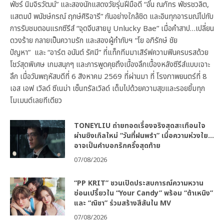
พัชร์ นิมจิรวัฒน์” และสองนักแสดงวัยรุ่นฝีมือดี “อั๋น ณภัทร พัชรชวลิต,
แสตมป์ พนัชษ์กรณ์ ฤกษ์ศิริอารี” กันอย่างใกล้ชิด และอินทุกอารมณ์ไปกับ
การรับชมตอนแรกซีรีส์ “จุดจีบสายมู Unlucky Bae” เมื่อคำสาป…เปลี่ยน
ดวงร้าย กลายเป็นความรัก และสองผู้กำกับฯ “โย อภิรักษ์ ชัย
ปัญหา” และ “อาร์ต อนันต์ รัศมี” ที่แท็กทีมมาเสิร์ฟความฟินครบรสด้วย
โชว์สุดพิเศษ เกมสนุกๆ และการพูดคุยถึงเบื้องลึกเบื้องหลังซีรีส์แบบเจาะ
ลึก เมื่อวันพฤหัสบดีที่ 6 สิงหาคม 2569 ที่ผ่านมา ที่ โรงภาพยนตร์ที่ 8
เอส เอฟ เวิลด์ ซีเนม่า เซ็นทรัลเวิลด์ เต็มไปด้วยความสุขและรอยยิ้มทุก
โมเมนต์เลยทีเดียว
TONEYLIU ถ่ายทอดเรื่องจริงสุดสะเทือนใจ
ผ่านซิงเกิลใหม่ “วันที่ฝนพรำ” เมื่อความห่วงใย…
อาจเป็นคำบอกรักครั้งสุดท้าย
07/08/2026
“PP KRIT” ชวนเปิดประสบการณ์ความหวาน
ซ่อนเปรี้ยวใน “Your Candy” พร้อม “ต้าเหนิง”
และ “ณิชา” ร่วมสร้างสีสันใน MV
07/08/2026