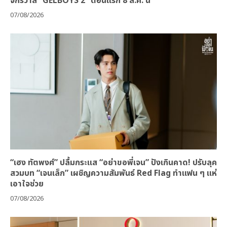
จักรวาล “GELBOYS 2” ตอนแรก 8 ส.ค. นี้
07/08/2026
“เฮง ทัตพงศ์” ปลื้มกระแส “อย่าขอพี่เจน” ปังเกินคาด! ปรับลุค
สวมบท “เจนเล็ก” เผชิญความสัมพันธ์ Red Flag ทำแฟน ๆ แห่
เอาใจช่วย
07/08/2026