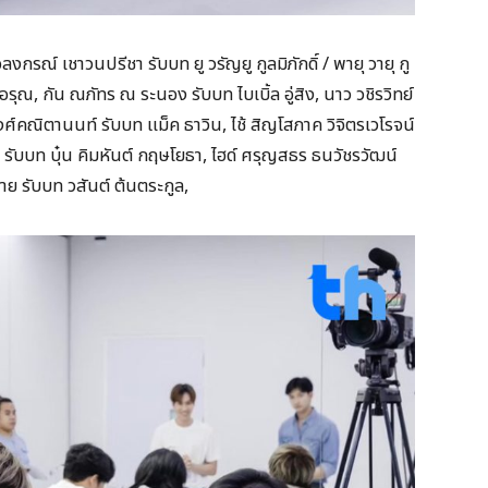
ลงกรณ์ เชาวนปรีชา รับบท ยู วรัญยู กูลมิภักดิ์ / พายุ วายุ กู
้งอรุณ, กัน ณภัทร ณ ระนอง รับบท ไบเบิ้ล อู่สิง, นาว วชิรวิทย์
ศ์คณิตานนท์ รับบท แม็ค ธาวิน, ไช้ สิญโสภาค วิจิตรเวโรจน์
จน์ รับบท บุ๋น คิมหันต์ กฤษโยธา, ไฮด์ ศรุญสธร ธนวัชรวัฒน์
กาย รับบท วสันต์ ต้นตระกูล,