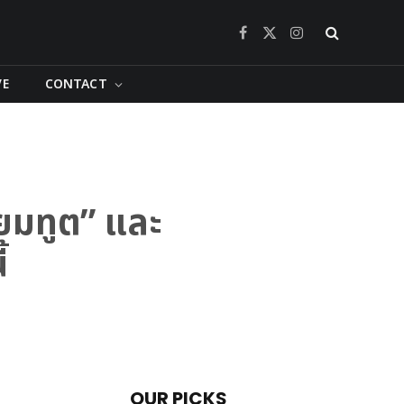
Facebook
X
Instagram
(Twitter)
VE
CONTACT
ณยมทูต” และ
้
OUR PICKS