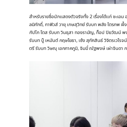
สำหรับรายชื่อนักแสดงตัวจริงทั้ง 2 เรื่องได้แก่ ชะเอม อ
ลมิภักดิ์, กาฟิวส์ วายุ เกษสุวิทย์ รับบท พลัง ไตรภพ ผึ
กัปโก โตส รับบท วินธุสา ทองรามัญ, ท็อป ปิยวัฒน์ พง
รับบท บู๊ เหมันต์ กฤษโยธา, เซ้ง สุภัคสินธ์ วิจิตรเวโร
ตรี รับบท วิษณุ เอกภาคภูมิ, จิมมี่ ณัฐพงษ์ เผ่าจินดา 