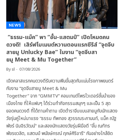
NEWS
“ธรรม-แม็ค” พา “อั๋น-แสตมป์” เปิดโหมดคน
ดวงดี! เสิร์ฟโมเมนต์หวานตอนแรกซีรีส์ “จุดจีบ
สายมู Unlucky Bae” ในงาน “จุดจีบสา
ยมู Meet & Mu Together”
By
sl
07/08/2026
เปิดคลาสแรกคนดวงดีรับความฟินขั้นสุดกันแน่นโรงภาพยนตร์
กับงาน “จุดจีบสายมู Meet & Mu
Together” จาก “GMMTV” คอนเทนต์โพรไวเดอร์ชั้นนำของ
เมืองไทย ที่ให้แฟนๆ ได้ร่วมทำกิจกรรมสนุกๆ และเป็น 5 สุด
ยอดคนดวงดี ที่ได้ถามคำถาม เปิดตำราจีบแบบสายมูกับนักแสดง
วัยรุ่นคู่ใหม่มาแรง “ธรรม ทัพทอง สุวรรณระกานนท์, แม็ค ณัฐ
พัชร์ นิมจิรวัฒน์” และสองนักแสดงวัยรุ่นฝีมือดี “อั๋น ณภัทร
พัชรชวลิต, แสตมป์ พนัชษ์กรณ์ ฤกษ์ศิริอารี” กันอย่างใกล้ชิด