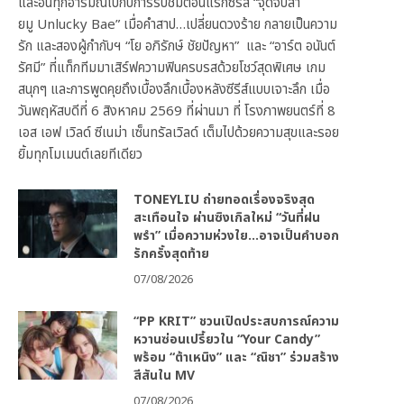
และอินทุกอารมณ์ไปกับการรับชมตอนแรกซีรีส์ “จุดจีบสา
ยมู Unlucky Bae” เมื่อคำสาป…เปลี่ยนดวงร้าย กลายเป็นความ
รัก และสองผู้กำกับฯ “โย อภิรักษ์ ชัยปัญหา” และ “อาร์ต อนันต์
รัศมี” ที่แท็กทีมมาเสิร์ฟความฟินครบรสด้วยโชว์สุดพิเศษ เกม
สนุกๆ และการพูดคุยถึงเบื้องลึกเบื้องหลังซีรีส์แบบเจาะลึก เมื่อ
วันพฤหัสบดีที่ 6 สิงหาคม 2569 ที่ผ่านมา ที่ โรงภาพยนตร์ที่ 8
เอส เอฟ เวิลด์ ซีเนม่า เซ็นทรัลเวิลด์ เต็มไปด้วยความสุขและรอย
ยิ้มทุกโมเมนต์เลยทีเดียว
TONEYLIU ถ่ายทอดเรื่องจริงสุด
สะเทือนใจ ผ่านซิงเกิลใหม่ “วันที่ฝน
พรำ” เมื่อความห่วงใย…อาจเป็นคำบอก
รักครั้งสุดท้าย
07/08/2026
“PP KRIT” ชวนเปิดประสบการณ์ความ
หวานซ่อนเปรี้ยวใน “Your Candy”
พร้อม “ต้าเหนิง” และ “ณิชา” ร่วมสร้าง
สีสันใน MV
07/08/2026