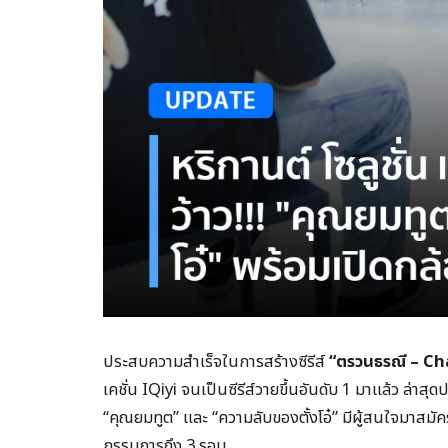
ประสบความสำเร็จในการสร้างซีรีส์
“ตรวนธรณี – Ch
เคชั่น IQiyi จนเป็นซีรีส์วายขึ้นอันดับ 1 มาแล้ว ล่าสุ
“คุณยมทูต” และ “ความลับของตั้งโอ๋” มีผู้สนใจมาสมั
กรรมการถึง 3 รอบ