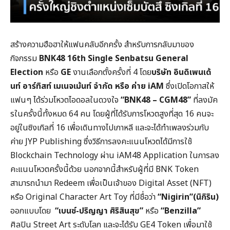
สร้างความฮือฮาให้แฟนคลับอีกครั้ง สำหรับการกลับมาของ
กิจกรรม
BNK48 16th Single Senbatsu General
Election
หรือ
GE
งานเลือกตั้งครั้งที่ 4 โดย
บริษัท อินดิเพนเด้
นท์ อาร์ทิสท์ เมเนจเม้นท์ จำกัด หรือ ค่าย
iAM
ซึ่งเปิดโอกาสให้
แฟนๆ ได้ร่วมโหวตไอดอลในดวงใจ
“
BNK48 – CGM48”
ที่ลงมัค
รในครั้งนี้ทั้งหมด 64 คน โดยผู้ที่ได้รับการโหวตสูงที่สุด 16 คนจะ
อยู่ในซิงเกิลที่ 16 เพื่อเดินทางไปเกาหลี และจะได้ทำเพลงร่วมกับ
ค่าย JYP Publishing ซึ่งวิธีการลงคะแนนโหวตได้มีการใช้
Blockchain Technology ผ่าน iAM48 Application ในการลง
คะแนนโหวตครั้งนี้ด้วย นอกจากนี้สำหรับผู้ที่มี BNK Token
สามารถนำมา Redeem เพื่อเป็นเจ้าของ Digital Asset (NFT)
หรือ Original Character Art Toy ที่มีชื่อว่า
“
Nigirin”(นิกิริน)
ออกแบบโดย
“เบนซ์-ปริญญา ศิริสินสุข”
หรือ
“
Benzilla”
ศิลปิน Street Art ระดับโลก และจะได้รับ GE4 Token เพื่อมาใช้