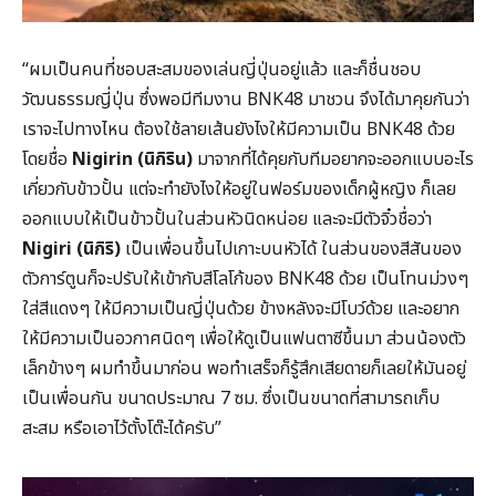
“ผมเป็นคนที่ชอบสะสมของเล่นญี่ปุ่นอยู่แล้ว และก็ชื่นชอบ
วัฒนธรรมญี่ปุ่น ซึ่งพอมีทีมงาน BNK48 มาชวน จึงได้มาคุยกันว่า
เราจะไปทางไหน ต้องใช้ลายเส้นยังไงให้มีความเป็น BNK48 ด้วย
โดยชื่อ
Nigirin (นิกิริน)
มาจากที่ได้คุยกับทีมอยากจะออกแบบอะไร
เกี่ยวกับข้าวปั้น แต่จะทำยังไงให้อยู่ในฟอร์มของเด็กผู้หญิง ก็เลย
ออกแบบให้เป็นข้าวปั้นในส่วนหัวนิดหน่อย และจะมีตัวจิ๋วชื่อว่า
Nigiri (นิกิริ)
เป็นเพื่อนขึ้นไปเกาะบนหัวได้ ในส่วนของสีสันของ
ตัวการ์ตูนก็จะปรับให้เข้ากับสีโลโก้ของ BNK48 ด้วย เป็นโทนม่วงๆ
ใส่สีแดงๆ ให้มีความเป็นญี่ปุ่นด้วย ข้างหลังจะมีโบว์ด้วย และอยาก
ให้มีความเป็นอวกาศนิดๆ เพื่อให้ดูเป็นแฟนตาซีขึ้นมา ส่วนน้องตัว
เล็กข้างๆ ผมทำขึ้นมาก่อน พอทำเสร็จก็รู้สึกเสียดายก็เลยให้มันอยู่
เป็นเพื่อนกัน ขนาดประมาณ 7 ซม. ซึ่งเป็นขนาดที่สามารถเก็บ
สะสม หรือเอาไว้ตั้งโต๊ะได้ครับ”