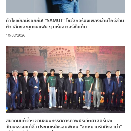
ทำโซเชียลมีรอยยิ้ม! “SAMUI” โชว์สกิลร้องเพลงผ่านไอจีส่วน
ตัว เสียงละมุนจนแฟน ๆ แห่ขอเวอร์ชั่นเต็ม
10/08/2026
สมาคมแต้จิ๋วฯ ชวนชมนิทรรศการภาพประวัติศาสตร์และ
วัฒนธรรมแต้จิ๋ว ประกบหนังรอบพิเศษ “จดหมายรักถึงอาม่า”