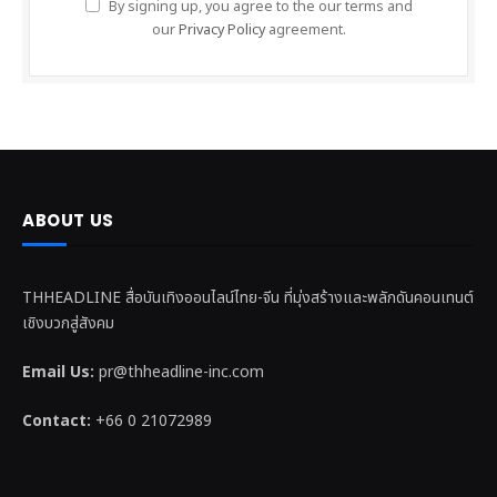
By signing up, you agree to the our terms and
our
Privacy Policy
agreement.
ABOUT US
THHEADLINE สื่อบันเทิงออนไลน์ไทย-จีน ที่มุ่งสร้างและพลักดันคอนเทนต์
เชิงบวกสู่สังคม
Email Us:
pr@thheadline-inc.com
Contact:
+66 0 21072989