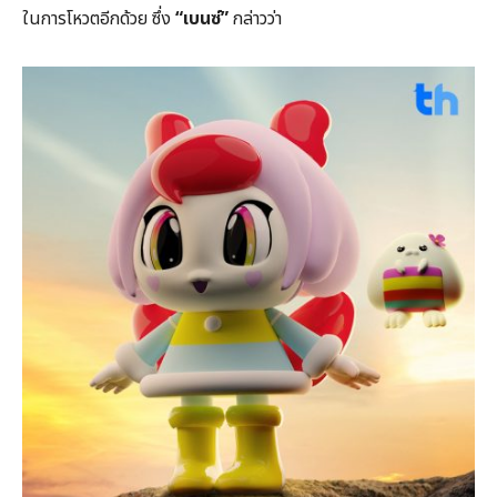
ในการโหวตอีกด้วย ซึ่ง
“เบนซ์”
กล่าวว่า