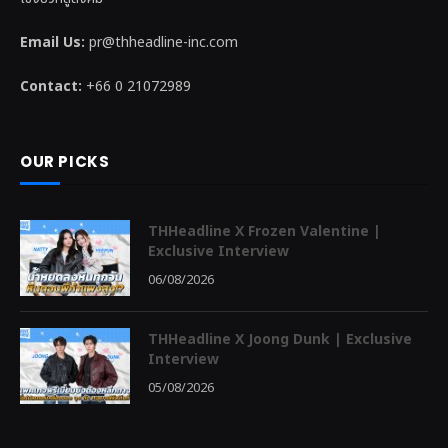
Email Us:
pr@thheadline-inc.com
Contact:
+66 0 21072989
OUR PICKS
THHeadline X Frozen Valentine |
Exclusive Interview
06/08/2026
THHeadline X Joong Dunk | Exclusive
Interview
05/08/2026