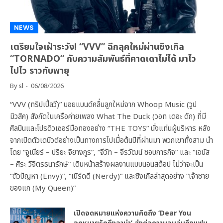
NEWS
เตรียมใจเฝ้าระวัง! “VVV” ฉีกลุคใหม่ผ่านซิงเกิล
“TORNADO” กับความสัมพันธ์ที่คาดเดาไม่ได้ มาไว
ไปไว ราวกับพายุ
By
sl
06/08/2026
“VVV (ทริปเปิ้ลวี)” บอยแบนด์คลื่นลูกใหม่จาก Whoop Music (วูป
มิวสิค) สังกัดในเครือค่ายเพลง What The Duck (วอท เดอะ ดัก) ที่มี
ศิลปินและโปรดิวเซอร์มือทองอย่าง “THE TOYS” นั่งแท่นผู้บริหาร หลัง
จากเปิดตัวเดบิวต์อย่างเป็นทางการไปเมื่อต้นปีที่ผ่านมา พวกเขาทั้งสาม นำ
โดย “จูเนียร์ – ปริยะ จิยางกูร”, “จีวัท – จีรวัฒน์ ชอบการกิจ” และ “เจนัส
– ศิระ วิจิตรธนารักษ์” เดินหน้าสร้างผลงานแบบนอนสต็อป ไม่ว่าจะเป็น
“ตัวปัญหา (Envy)”, “เนิร์ดดี (Nerdy)” และซิงเกิลล่าสุดอย่าง “เจ้าชาย
ของแก (My Queen)”
เปิดจดหมายแห่งความคิดถึง ‘Dear You