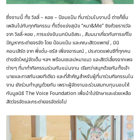
ซึ่งงานนี้ ทั้ง วิลลี่ – หอย – ป๋อมแป๋ม ที่มาร่วมในงานนี้ ต่างก็ยิ้ม
เพลินไปกับทุกกิจกรรม ทั้งวิ่งแข่งสุนัข “หมา&Me” ชิงถ้วยรางวัล
จาก วิลลี่-หอย , การแข่งขันนกบินอิสระ , สัมมนาเกี่ยวกับการแก้ไข
ปัญหากระต่ายจรจัด โดย ป๋อมแป๋ม และคณะสัตวแพทย์ , มินิ
คอนเสิร์ต จาก พี่แต๋ม-ชรัส เฟิ่องอารมณ์ , ประกวดแฟนซีที่ทุกคน
ต่างจัดใหญ่จัดเต็ม ฯลฯ พร้อมเซเลปหมาแมว และสัตว์เลี้ยงจากเพจ
ต่างๆ ที่มาทำกิจกรรมร่วมกันแน่นงาน เรียกว่าสนุกด้วยกันทั้งเจ้า
นายและทาสกันเลยทีเดียว และที่สำคัญสำหรับผู้ที่มาร่วมกิจกรรมใน
งาน ยังร่วมทำบุญด้วยกัน เพราะผู้จัดงานจะร่วมสมทบทุนมอบให้
กับมูลนิธิ The Voice Foundation เพื่อนำไปรักษาและช่วยเหลือ
สัตว์จรจัดและกระต่ายจรจัดต่อไป