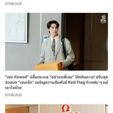
07/08/2026
“เฮง ทัตพงศ์” ปลื้มกระแส “อย่าขอพี่เจน” ปังเกินคาด! ปรับลุค
สวมบท “เจนเล็ก” เผชิญความสัมพันธ์ Red Flag ทำแฟน ๆ แห่
เอาใจช่วย
07/08/2026