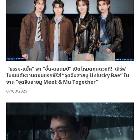
“ธรรม-แม็ค” พา “อั๋น-แสตมป์” เปิดโหมดคนดวงดี! เสิร์ฟ
โมเมนต์หวานตอนแรกซีรีส์ “จุดจีบสายมู Unlucky Bae” ใน
งาน “จุดจีบสายมู Meet & Mu Together”
07/08/2026