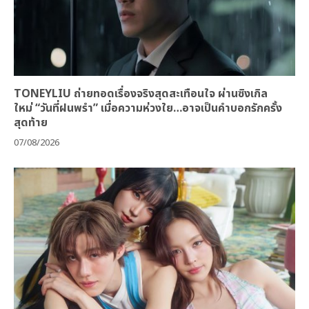
TONEYLIU ถ่ายทอดเรื่องจริงสุดสะเทือนใจ ผ่านซิงเกิล
ใหม่ “วันที่ฝนพรำ” เมื่อความห่วงใย…อาจเป็นคำบอกรักครั้ง
สุดท้าย
07/08/2026