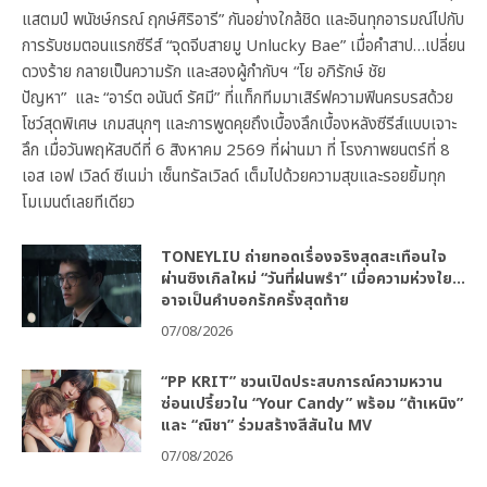
แสตมป์ พนัชษ์กรณ์ ฤกษ์ศิริอารี” กันอย่างใกล้ชิด และอินทุกอารมณ์ไปกับ
การรับชมตอนแรกซีรีส์ “จุดจีบสายมู Unlucky Bae” เมื่อคำสาป…เปลี่ยน
ดวงร้าย กลายเป็นความรัก และสองผู้กำกับฯ “โย อภิรักษ์ ชัย
ปัญหา” และ “อาร์ต อนันต์ รัศมี” ที่แท็กทีมมาเสิร์ฟความฟินครบรสด้วย
โชว์สุดพิเศษ เกมสนุกๆ และการพูดคุยถึงเบื้องลึกเบื้องหลังซีรีส์แบบเจาะ
ลึก เมื่อวันพฤหัสบดีที่ 6 สิงหาคม 2569 ที่ผ่านมา ที่ โรงภาพยนตร์ที่ 8
เอส เอฟ เวิลด์ ซีเนม่า เซ็นทรัลเวิลด์ เต็มไปด้วยความสุขและรอยยิ้มทุก
โมเมนต์เลยทีเดียว
TONEYLIU ถ่ายทอดเรื่องจริงสุดสะเทือนใจ
ผ่านซิงเกิลใหม่ “วันที่ฝนพรำ” เมื่อความห่วงใย…
อาจเป็นคำบอกรักครั้งสุดท้าย
07/08/2026
“PP KRIT” ชวนเปิดประสบการณ์ความหวาน
ซ่อนเปรี้ยวใน “Your Candy” พร้อม “ต้าเหนิง”
และ “ณิชา” ร่วมสร้างสีสันใน MV
07/08/2026