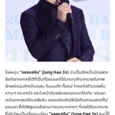
โดยหนุ่ม
“จองแฮอิน” (Jung Hae In)
นับเป็นอีกหนึ่งนักแสดง
ชื่อดังจากเกาหลีใต้ที่เป็นที่นิยมและได้รับความรักมากมายกับภาพ
ลักษณ์หนุ่มข้างบ้านแสน โรแมนติก ก็แหม! ใครจะไปต้านรอยยิ้ม
หวานๆ กระชากใจ และใบหน้าอันหล่อเหลาของเขาไหวกัน แต่นอก
เหนือจากเสน่ห์อันเหลือล้น จองแฮอินยังมีฝีมือด้านการแสดงที่ไม่
ธรรมดา ซึ่งได้พิสูจน์แล้วผ่านทางบทบาทต่างๆ ที่เคยได้รับมากมาย
ซึ่งไม่ว่าจะเป็นเรื่องแนวไหน
“จองแฮอิน” (Jung Hae In)
คนนี้ก็