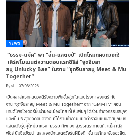
NEWS
“ธรรม-แม็ค” พา “อั๋น-แสตมป์” เปิดโหมดคนดวงดี!
เสิร์ฟโมเมนต์หวานตอนแรกซีรีส์ “จุดจีบสา
ยมู Unlucky Bae” ในงาน “จุดจีบสายมู Meet & Mu
Together”
By
sl
07/08/2026
เปิดคลาสแรกคนดวงดีรับความฟินขั้นสุดกันแน่นโรงภาพยนตร์ กับ
งาน “จุดจีบสายมู Meet & Mu Together” จาก “GMMTV” คอน
เทนต์โพรไวเดอร์ชั้นนำของเมืองไทย ที่ให้แฟนๆ ได้ร่วมทำกิจกรรมสนุกๆ
และเป็น 5 สุดยอดคนดวงดี ที่ได้ถามคำถาม เปิดตำราจีบแบบสายมูกับนัก
แสดงวัยรุ่นคู่ใหม่มาแรง “ธรรม ทัพทอง สุวรรณระกานนท์, แม็ค ณัฐ
พัชร์ นิมจิรวัฒน์” และสองนักแสดงวัยรุ่นฝีมือดี “อั๋น ณภัทร พัชรชวลิต,