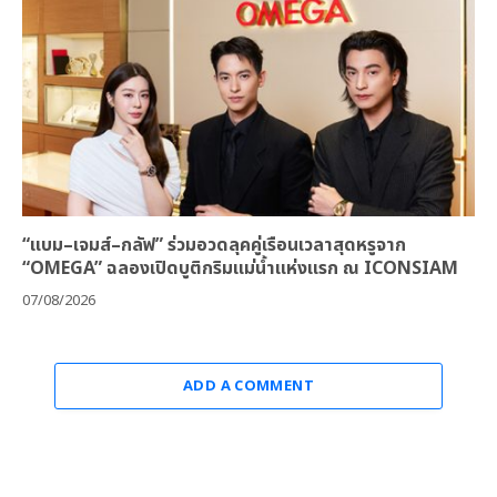
“แบม–เจมส์–กลัฟ” ร่วมอวดลุคคู่เรือนเวลาสุดหรูจาก
“OMEGA” ฉลองเปิดบูติกริมแม่น้ำแห่งแรก ณ ICONSIAM
07/08/2026
ADD A COMMENT