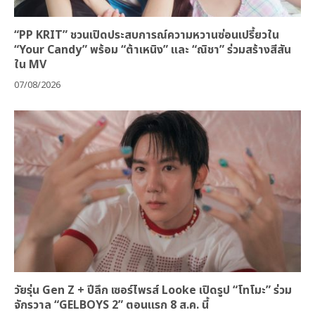
“PP KRIT” ชวนเปิดประสบการณ์ความหวานซ่อนเปรี้ยวใน
“Your Candy” พร้อม “ต้าเหนิง” และ “ณิชา” ร่วมสร้างสีสัน
ใน MV
07/08/2026
วัยรุ่น Gen Z + ปีลึก เซอร์ไพรส์ Looke เปิดรูป “โทโมะ” ร่วม
จักรวาล “GELBOYS 2” ตอนแรก 8 ส.ค. นี้