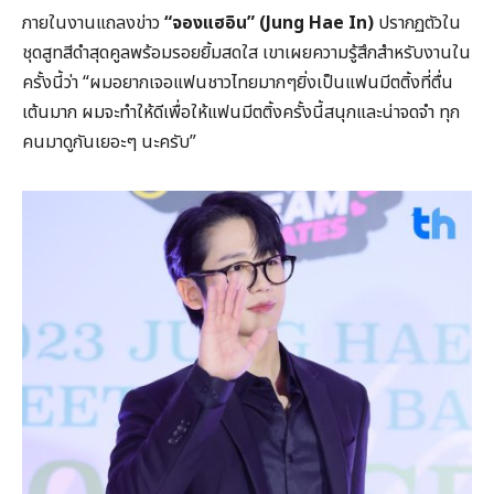
ภายในงานแถลงข่าว
“จองแฮอิน” (Jung Hae In)
ปรากฏตัวใน
ชุดสูทสีดำสุดคูลพร้อมรอยยิ้มสดใส เขาเผยความรู้สึกสำหรับงานใน
ครั้งนี้ว่า “ผมอยากเจอแฟนชาวไทยมากๆยิ่งเป็นแฟนมีตติ้งที่ตื่น
เต้นมาก ผมจะทำให้ดีเพื่อให้แฟนมีตติ้งครั้งนี้สนุกและน่าจดจำ ทุก
คนมาดูกันเยอะๆ นะครับ”