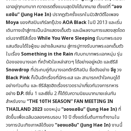
เอาอยู่ทุกบทบาท กวาดเรตติ้งแบบสุดปังได้มากมาย ตั้งแต่ที่
“จอง
แฮอิน” (Jung Hae In)
ปรากฎตัวครั้งแรกในมิวสิกวิดีโอเพลง
Moya
ของศิลปินเกิร์ลกรุ๊ปวง
AOA Black
ในปี 2013 และเริ่ม
เดินทางเข้าสู่การเป็นนักแสดงเต็มตัว และมีผลงานการแสดงสุดโดด
เด่นจากซีรีส์เรื่อง
While You Were Sleeping
รับบทพระรอง
แสนดีจนได้ใจผู้ชม อย่างล้นหลาม สู่การปูทางรับบทพระเอกเต็มตัว
ในเรื่อง
Something in the Rain
กับบทบาทพระเอกหนุ่ม รุ่น
น้องของนางเอก ที่คว้าหัวใจเหล่าสาวๆ ได้อย่างอยู่หมัด และซีรีส์
Snowdrop
ที่ประกบคู่กับนางเอกดีกรีศิลปิน ชื่อดังอย่าง
จีซู
วง
Black Pink
ก็เป็นอีกเรื่องที่มีกระแส และ สามารถคว้าใจคนดูได้
อย่างท่วมท้น และ ซีรีส์สุดฮิตเรื่องราวดราม่าเกี่ยวกับวงการทหาร
อย่าง
D.P.
ซีซั่น 1 และซีซั่น 2 ก็ได้รับความนิยมมากมายเช่นกัน
สำหรับงาน
“THE 10TH SEASON” FAN MEETING IN
THAILAND 2023
ของหนุ่ม
“จองแฮอิน” (Jung Hae In)
ที่
จัดขึ้นเพื่อเฉลิมฉลองครบรอบ 10 ปี ตั้งแต่เริ่มต้นการทำงานใน
วงการบันเทิงเกาหลีใต้ของ
“จองแฮอิน” (Jung Hae In)
งานนี้