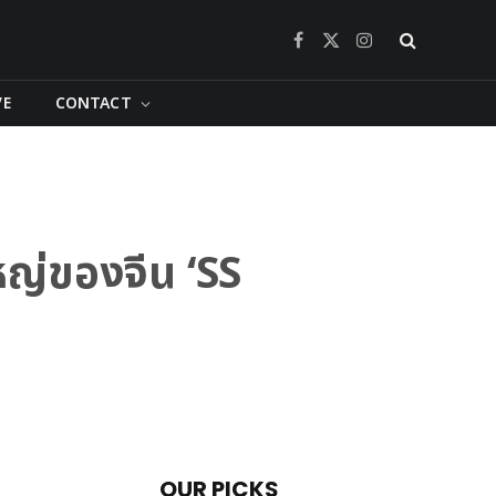
Facebook
X
Instagram
(Twitter)
VE
CONTACT
ใหญ่ของจีน ‘SS
OUR PICKS