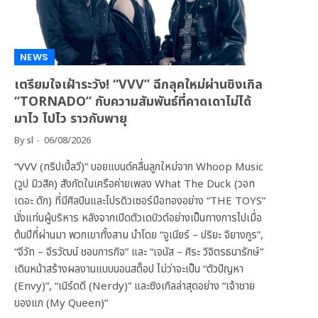
NEWS
เตรียมใจเฝ้าระวัง! “VVV” ฉีกลุคใหม่ผ่านซิงเกิล
“TORNADO” กับความสัมพันธ์ที่คาดเดาไม่ได้
มาไว ไปไว ราวกับพายุ
By
sl
06/08/2026
“VVV (ทริปเปิ้ลวี)” บอยแบนด์คลื่นลูกใหม่จาก Whoop Music
(วูป มิวสิค) สังกัดในเครือค่ายเพลง What The Duck (วอท
เดอะ ดัก) ที่มีศิลปินและโปรดิวเซอร์มือทองอย่าง “THE TOYS”
นั่งแท่นผู้บริหาร หลังจากเปิดตัวเดบิวต์อย่างเป็นทางการไปเมื่อ
ต้นปีที่ผ่านมา พวกเขาทั้งสาม นำโดย “จูเนียร์ – ปริยะ จิยางกูร”,
“จีวัท – จีรวัฒน์ ชอบการกิจ” และ “เจนัส – ศิระ วิจิตรธนารักษ์”
เดินหน้าสร้างผลงานแบบนอนสต็อป ไม่ว่าจะเป็น “ตัวปัญหา
(Envy)”, “เนิร์ดดี (Nerdy)” และซิงเกิลล่าสุดอย่าง “เจ้าชาย
ของแก (My Queen)”