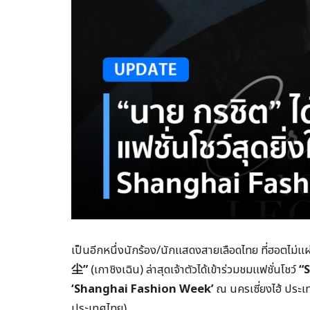
เป็นอีกหนึ่งนักร้อง/นักแสดงสายเลือดไทย ที่ฮอตไม่แ
尘
”
(เกาชิงเฉิน) ล่าสุดเจ้าตัวได้เข้าร่วมชมแฟชั่นโชว์
“
S
‘
Shanghai Fashion Week’
ณ นครเซี่ยงไฮ้ ประเ
ประเทศไทย)