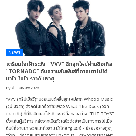
NEWS
เตรียมใจเฝ้าระวัง! “VVV” ฉีกลุคใหม่ผ่านซิงเกิล
“TORNADO” กับความสัมพันธ์ที่คาดเดาไม่ได้
มาไว ไปไว ราวกับพายุ
By
sl
06/08/2026
“VVV (ทริปเปิ้ลวี)” บอยแบนด์คลื่นลูกใหม่จาก Whoop Music
(วูป มิวสิค) สังกัดในเครือค่ายเพลง What The Duck (วอท
เดอะ ดัก) ที่มีศิลปินและโปรดิวเซอร์มือทองอย่าง “THE TOYS”
นั่งแท่นผู้บริหาร หลังจากเปิดตัวเดบิวต์อย่างเป็นทางการไปเมื่อ
ต้นปีที่ผ่านมา พวกเขาทั้งสาม นำโดย “จูเนียร์ – ปริยะ จิยางกูร”,
“จีวัท – จีรวัฒน์ ชอบการกิจ” และ “เจนัส – ศิระ วิจิตรธนารักษ์”