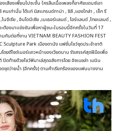
งเสียงเพี้ยนไปซะงั้น ใครลืมเนื้อเพลงก็อาศัยแดนซ์เอา
คนเท่านั้น ได้แก่ มิสแกรนด์กาน่า , ชิลี ,แองโกล่า , เช็ก รี
 ,ไนจีเรีย , อินโดนีเซีย ,เนเธอร์แลนด์ , ไอร์แลนด์ ,ไทยแลนด์ ,
นจะต้องมาแข่งขันเพื่อหาผู้ชนะในรอบนี้อีกครั้งในวันที่ 17
วยงามกันต่อที่งาน VIETNAM BEAUTY FASHION FEST
C Sculpture Park เมืองดานัง แฟชั่นโชว์ชุดประจำชาติ
โดยดีไซด์เนอร์แถวหน้าของเวียดนาม รังสรรค์สุดฝีมือเพื่อ
ปิดท้ายด้วยโชว์ฟินาเล่สุดอลังการโดย อิซเบลล่า เมนิน
ุดว่ายน้ำ (อีกครั้ง) ตามคำเรียกร้องของแฟนนางงาม