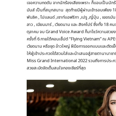
เจอความกดดัน จากนักร้องเสียงเพราะ ก็แอบเป็นนักร้อ
มันส์ เป็นที่สนุกสนาน สุดท้ายมีผู้ผ่านเข้ารอบเพียง 18 
พับลิค , โปแลนด์ ,เซาท์แอฟริกา ,เปรู ,ญี่ปุ่น , เยอรมัน
ลาว , เมียนมาร์ , เวียดนาม และ สิงคโปร์ ซึ่งทั้ง 18 ค
ตุลาคม จบ Grand Voice Award ก็มาโชว์ความส
ครั้งที่ 6 ภายใต้คอนเซ็ปต์ “Flying Vietnam” ณ APE
เวียดนาม หรือชุด อ๋าวใหญ่ ฝีมือการออกแบบและตัดเย็บ
ให้ผู้เข้าประกวดได้สวมใส่และนำเสนอสู่สายตานานาชาติ 
Miss Grand International 2022 รวมถึงการประกวดช
สวยสะบัดจัดเต็มสมใจกองเชียร์ที่สุด