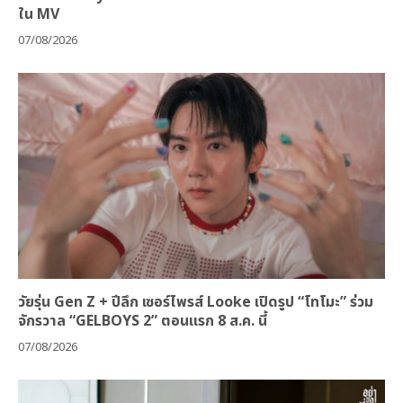
ใน MV
07/08/2026
วัยรุ่น Gen Z + ปีลึก เซอร์ไพรส์ Looke เปิดรูป “โทโมะ” ร่วม
จักรวาล “GELBOYS 2” ตอนแรก 8 ส.ค. นี้
07/08/2026