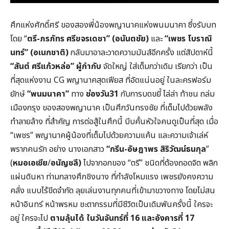
ศึกแห่งศักดิ์ศรี ของสองพี่น้องพญานาคแห่งพนมนาคา ซึ่งรับบท
โดย “
ตรี
-ภรภัทร ศรีขจรเดชา” (อนันตชัย)
และ
“เพชร โบราณิ
นทร์”
(อเนกชาติ)
กลับมาอาละวาดความมันส์อีกครั้ง แต่สัปดาห์นี้
“สันต์ ศรีแก้วหล่อ”
ผู้กำกับ
จัดใหญ่ ใส่เต็มกว่าเดิม เรียกว่า เป็น
ที่สุดแห่งงาน CG พญานาคสุดเฟียส ที่อัดแน่นอยู่ ในละครฟอร์ม
ยักษ์
“พนมนาคา”
ทาง
ช่องวัน
31
กับการบดขยี้ ไล่ล่า ท้าชน ถล่ม
เมืองกรุง ของสองพญานาค เป็นศึกวันทรงชัย ที่เต็มไปด้วยพลัง
ทำลายล้าง ที่สำคัญ การต่อสู้ในศึกนี้ บีบคั้นหัวใจคนดูเป็นที่สุด เมื่อ
“เพชร” พญานาคผู้น้องที่เต็มไปด้วยความแค้น และความเจ้าเล่ห์
พรากคนรัก อย่าง นางเอกสาว
“กรีน
-อัษฎาพร สิริวัฒน์ธนกุล
”
(
หมอเอเชีย
/
อนัญชลี)
ไปจากอกของ “ตรี” ชนิดที่ต้องถอดจิต พลิก
แผ่นดินหา ท่ามกลางศึกชิงนาง ที่กำลังโหมแรง เพชรยังคงความ
คลั่ง แบบไร้ขีดจำกัด ลุยเล่นงานทุกคนที่เข้ามาขวางทาง โดยไม่สน
หน้าอินทร์ หน้าพรหม ชะตากรรมที่มีชีวิตเป็นเดิมพันครั้งนี้ ใครจะ
อยู่ ใครจะไป
ตามลุ้นได้ ในวันจันทร์ที่
16 และอังคารที่ 17