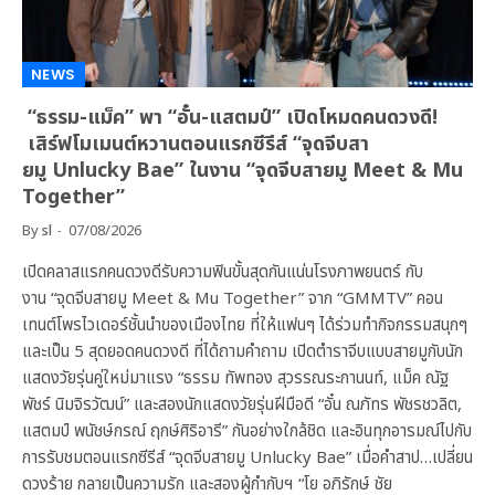
NEWS
“ธรรม-แม็ค” พา “อั๋น-แสตมป์” เปิดโหมดคนดวงดี!
เสิร์ฟโมเมนต์หวานตอนแรกซีรีส์ “จุดจีบสา
ยมู Unlucky Bae” ในงาน “จุดจีบสายมู Meet & Mu
Together”
By
sl
07/08/2026
เปิดคลาสแรกคนดวงดีรับความฟินขั้นสุดกันแน่นโรงภาพยนตร์ กับ
งาน “จุดจีบสายมู Meet & Mu Together” จาก “GMMTV” คอน
เทนต์โพรไวเดอร์ชั้นนำของเมืองไทย ที่ให้แฟนๆ ได้ร่วมทำกิจกรรมสนุกๆ
และเป็น 5 สุดยอดคนดวงดี ที่ได้ถามคำถาม เปิดตำราจีบแบบสายมูกับนัก
แสดงวัยรุ่นคู่ใหม่มาแรง “ธรรม ทัพทอง สุวรรณระกานนท์, แม็ค ณัฐ
พัชร์ นิมจิรวัฒน์” และสองนักแสดงวัยรุ่นฝีมือดี “อั๋น ณภัทร พัชรชวลิต,
แสตมป์ พนัชษ์กรณ์ ฤกษ์ศิริอารี” กันอย่างใกล้ชิด และอินทุกอารมณ์ไปกับ
การรับชมตอนแรกซีรีส์ “จุดจีบสายมู Unlucky Bae” เมื่อคำสาป…เปลี่ยน
ดวงร้าย กลายเป็นความรัก และสองผู้กำกับฯ “โย อภิรักษ์ ชัย