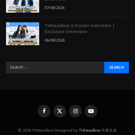
07/08/2026
THHeadline X Frozen Valentine |
Exclusive Interview
06/08/2026
Facebook
X
Instagram
YouTube
(Twitter)
© 2026 THHeadline Designed by
THHeadline
中泰头条