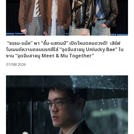
“ธรรม-แม็ค” พา “อั๋น-แสตมป์” เปิดโหมดคนดวงดี! เสิร์ฟ
โมเมนต์หวานตอนแรกซีรีส์ “จุดจีบสายมู Unlucky Bae” ใน
งาน “จุดจีบสายมู Meet & Mu Together”
07/08/2026