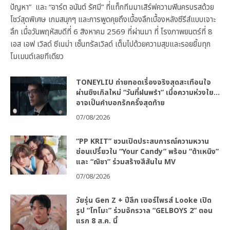
ปัญหา” และ “อาร์ต อนันต์ รัศมี” ที่แท็กทีมมาเสิร์ฟความฟินครบรสด้วย
โชว์สุดพิเศษ เกมสนุกๆ และการพูดคุยถึงเบื้องลึกเบื้องหลังซีรีส์แบบเจาะ
ลึก เมื่อวันพฤหัสบดีที่ 6 สิงหาคม 2569 ที่ผ่านมา ที่ โรงภาพยนตร์ที่ 8
เอส เอฟ เวิลด์ ซีเนม่า เซ็นทรัลเวิลด์ เต็มไปด้วยความสุขและรอยยิ้มทุก
โมเมนต์เลยทีเดียว
TONEYLIU ถ่ายทอดเรื่องจริงสุดสะเทือนใจ
ผ่านซิงเกิลใหม่ “วันที่ฝนพรำ” เมื่อความห่วงใย…
อาจเป็นคำบอกรักครั้งสุดท้าย
07/08/2026
“PP KRIT” ชวนเปิดประสบการณ์ความหวาน
ซ่อนเปรี้ยวใน “Your Candy” พร้อม “ต้าเหนิง”
และ “ณิชา” ร่วมสร้างสีสันใน MV
07/08/2026
วัยรุ่น Gen Z + ปีลึก เซอร์ไพรส์ Looke เปิด
รูป “โทโมะ” ร่วมจักรวาล “GELBOYS 2” ตอน
แรก 8 ส.ค. นี้