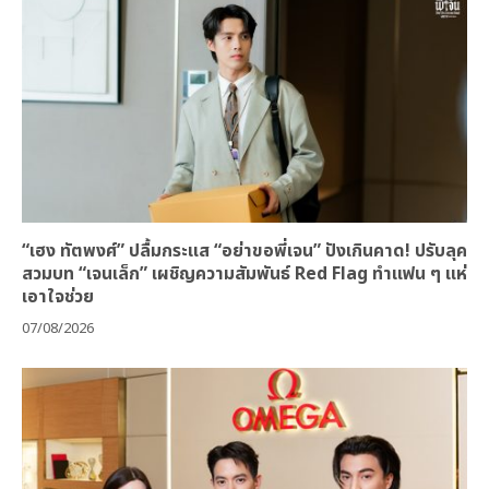
“เฮง ทัตพงศ์” ปลื้มกระแส “อย่าขอพี่เจน” ปังเกินคาด! ปรับลุค
สวมบท “เจนเล็ก” เผชิญความสัมพันธ์ Red Flag ทำแฟน ๆ แห่
เอาใจช่วย
07/08/2026