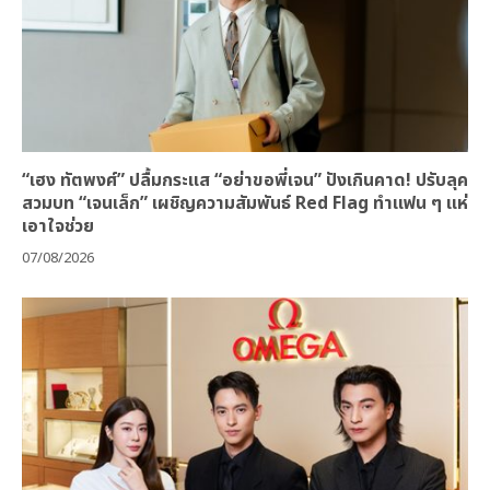
“เฮง ทัตพงศ์” ปลื้มกระแส “อย่าขอพี่เจน” ปังเกินคาด! ปรับลุค
สวมบท “เจนเล็ก” เผชิญความสัมพันธ์ Red Flag ทำแฟน ๆ แห่
เอาใจช่วย
07/08/2026