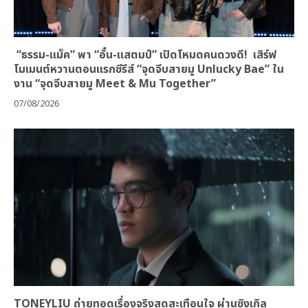
“ธรรม-แม็ค” พา “อั๋น-แสตมป์” เปิดโหมดคนดวงดี! เสิร์ฟ
โมเมนต์หวานตอนแรกซีรีส์ “จุดจีบสายมู Unlucky Bae” ใน
งาน “จุดจีบสายมู Meet & Mu Together”
07/08/2026
TONEYLIU ถ่ายทอดเรื่องจริงสุดสะเทือนใจ ผ่านซิงเกิล