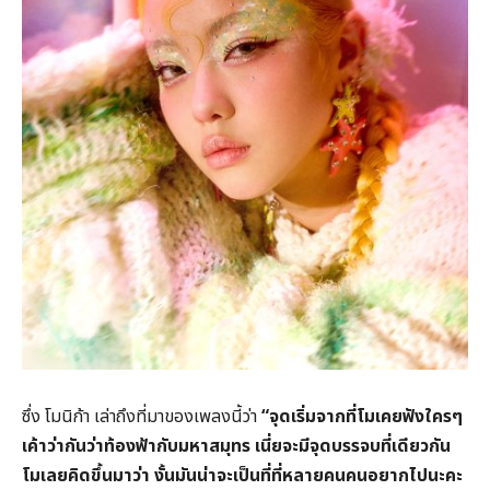
ซึ่ง โมนิก้า เล่าถึงที่มาของเพลงนี้ว่า
“จุดเริ่มจากที่โมเคยฟังใครๆ
เค้าว่ากันว่าท้องฟ้ากับมหาสมุทร เนี่ยจะมีจุดบรรจบที่เดียวกัน
โมเลยคิดขึ้นมาว่า งั้นมันน่าจะเป็นที่ที่หลายคนคนอยากไปนะคะ