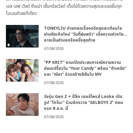
เอส เอฟ เวิลด์ ซีเนม่า เซ็นทรัลเวิลด์ เต็มไปด้วยความสุขและรอยยิ้มทุก
โมเมนต์เลยทีเดียว
TONEYLIU ถ่ายทอดเรื่องจริงสุดสะเทือนใจ
ผ่านซิงเกิลใหม่ “วันที่ฝนพรำ” เมื่อความห่วงใย…
อาจเป็นคำบอกรักครั้งสุดท้าย
07/08/2026
“PP KRIT” ชวนเปิดประสบการณ์ความหวาน
ซ่อนเปรี้ยวใน “Your Candy” พร้อม “ต้าเหนิง”
และ “ณิชา” ร่วมสร้างสีสันใน MV
07/08/2026
วัยรุ่น Gen Z + ปีลึก เซอร์ไพรส์ Looke เปิด
รูป “โทโมะ” ร่วมจักรวาล “GELBOYS 2” ตอน
แรก 8 ส.ค. นี้
07/08/2026