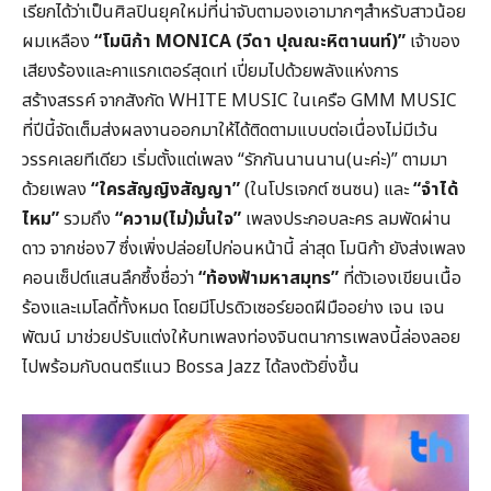
เรียกได้ว่าเป็นศิลปินยุคใหม่ที่น่าจับตามองเอามากๆสำหรับสาวน้อย
ผมเหลือง
“โมนิก้า MONICA (วีดา ปุณณะหิตานนท์)”
เจ้าของ
เสียงร้องและคาแรกเตอร์สุดเท่ เปี่ยมไปด้วยพลังแห่งการ
สร้างสรรค์ จากสังกัด WHITE MUSIC ในเครือ GMM MUSIC
ที่ปีนี้จัดเต็มส่งผลงานออกมาให้ได้ติดตามแบบต่อเนื่องไม่มีเว้น
วรรคเลยทีเดียว เริ่มตั้งแต่เพลง “รักกันนานนาน(นะค่ะ)” ตามมา
ด้วยเพลง
“ใครสัญญิงสัญญา”
(ในโปรเจกต์ ซนซน) และ
“จำได้
ไหม”
รวมถึง
“ความ(ไม่)มั่นใจ”
เพลงประกอบละคร ลมพัดผ่าน
ดาว จากช่อง7 ซึ่งเพิ่งปล่อยไปก่อนหน้านี้ ล่าสุด โมนิก้า ยังส่งเพลง
คอนเซ็ปต์แสนลึกซึ้งชื่อว่า
“ท้องฟ้ามหาสมุทร”
ที่ตัวเองเขียนเนื้อ
ร้องและเมโลดี้ทั้งหมด โดยมีโปรดิวเซอร์ยอดฝีมืออย่าง เจน เจน
พัฒน์ มาช่วยปรับแต่งให้บทเพลงท่องจินตนาการเพลงนี้ล่องลอย
ไปพร้อมกับดนตรีแนว Bossa Jazz ได้ลงตัวยิ่งขึ้น