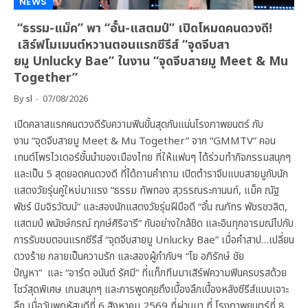
NEWS
“ธรรม-แม็ค” พา “อั๋น-แสตมป์” เปิดโหมดคนดวงดี!
เสิร์ฟโมเมนต์หวานตอนแรกซีรีส์ “จุดจีบสา
ยมู Unlucky Bae” ในงาน “จุดจีบสายมู Meet & Mu
Together”
By
sl
07/08/2026
เปิดคลาสแรกคนดวงดีรับความฟินขั้นสุดกันแน่นโรงภาพยนตร์ กับ
งาน “จุดจีบสายมู Meet & Mu Together” จาก “GMMTV” คอน
เทนต์โพรไวเดอร์ชั้นนำของเมืองไทย ที่ให้แฟนๆ ได้ร่วมทำกิจกรรมสนุกๆ
และเป็น 5 สุดยอดคนดวงดี ที่ได้ถามคำถาม เปิดตำราจีบแบบสายมูกับนัก
แสดงวัยรุ่นคู่ใหม่มาแรง “ธรรม ทัพทอง สุวรรณระกานนท์, แม็ค ณัฐ
พัชร์ นิมจิรวัฒน์” และสองนักแสดงวัยรุ่นฝีมือดี “อั๋น ณภัทร พัชรชวลิต,
แสตมป์ พนัชษ์กรณ์ ฤกษ์ศิริอารี” กันอย่างใกล้ชิด และอินทุกอารมณ์ไปกับ
การรับชมตอนแรกซีรีส์ “จุดจีบสายมู Unlucky Bae” เมื่อคำสาป…เปลี่ยน
ดวงร้าย กลายเป็นความรัก และสองผู้กำกับฯ “โย อภิรักษ์ ชัย
ปัญหา” และ “อาร์ต อนันต์ รัศมี” ที่แท็กทีมมาเสิร์ฟความฟินครบรสด้วย
โชว์สุดพิเศษ เกมสนุกๆ และการพูดคุยถึงเบื้องลึกเบื้องหลังซีรีส์แบบเจาะ
ลึก เมื่อวันพฤหัสบดีที่ 6 สิงหาคม 2569 ที่ผ่านมา ที่ โรงภาพยนตร์ที่ 8