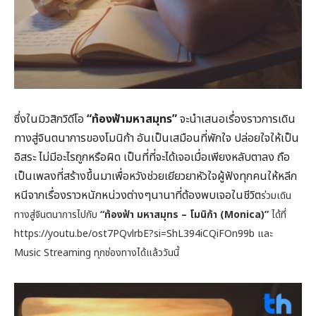
ซึ่งในมิวสิกวิดีโอ
“ท้องฟ้ามหาสมุทร”
จะนำเสนอเรื่องราวการเดิน
ทางสู่จินตนาการของโมนิก้า อันเป็นเสมือนที่พักใจ ปล่อยใจให้เป็น
อิสระ ไม่มีอะไรถูกหรือผิด เป็นที่ที่จะได้เจอเมื่อเพียงหลับตาลง ถือ
เป็นเพลงที่สร้างขึ้นมาเพื่อหวังช่วยเยียวยาหัวใจผู้ฟังทุกคนให้หลีก
หนีจากเรื่องราวหนักหน่วงต่างๆนานาที่ต้องพบเจอในชีวิต
ร่วมเดิน
ทางสู่จินตนาการไปกับ
“ท้องฟ้า มหาสมุทร – โมนิก้า (Monica)”
ได้ที่
https://youtu.be/ost7PQvlrbE?si=ShL394iCQiFOn99b และ
Music Streaming ทุกช่องทางได้แล้ววันนี้