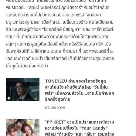
พัชร์ นิมจิรวัฒน์” และสองนักแสดงวัยรุ่นฝีมือดี “อั๋น ณภัทร
พัชรชวลิต, แสตมป์ พนัชษ์กรณ์ ฤกษ์ศิริอารี” กันอย่างใกล้ชิด
และอินทุกอารมณ์ไปกับการรับชมตอนแรกซีรีส์ “จุดจีบสา
ยมู Unlucky Bae” เมื่อคำสาป…เปลี่ยนดวงร้าย กลายเป็นความ
รัก และสองผู้กำกับฯ “โย อภิรักษ์ ชัยปัญหา” และ “อาร์ต อนันต์
รัศมี” ที่แท็กทีมมาเสิร์ฟความฟินครบรสด้วยโชว์สุดพิเศษ เกม
สนุกๆ และการพูดคุยถึงเบื้องลึกเบื้องหลังซีรีส์แบบเจาะลึก เมื่อ
วันพฤหัสบดีที่ 6 สิงหาคม 2569 ที่ผ่านมา ที่ โรงภาพยนตร์ที่ 8
เอส เอฟ เวิลด์ ซีเนม่า เซ็นทรัลเวิลด์ เต็มไปด้วยความสุขและรอย
ยิ้มทุกโมเมนต์เลยทีเดียว
TONEYLIU ถ่ายทอดเรื่องจริงสุด
สะเทือนใจ ผ่านซิงเกิลใหม่ “วันที่ฝน
พรำ” เมื่อความห่วงใย…อาจเป็นคำบอก
รักครั้งสุดท้าย
07/08/2026
“PP KRIT” ชวนเปิดประสบการณ์ความ
หวานซ่อนเปรี้ยวใน “Your Candy”
พร้อม “ต้าเหนิง” และ “ณิชา” ร่วมสร้าง