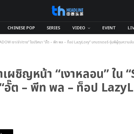
CHINESE POP
SERIES
VIDEO
EVENT
LI
OW เงา/ล่า/ตาย” ไขปริศนา “อั๊ต – พีท พล – ท็อป LazyLoxy” บทบราเดอร์-รุ่นพี่ผู้กุมความลับ
วาเผชิญหน้า “เงาหลอน” ใ
 “อั๊ต – พีท พล – ท็อป Laz
บ