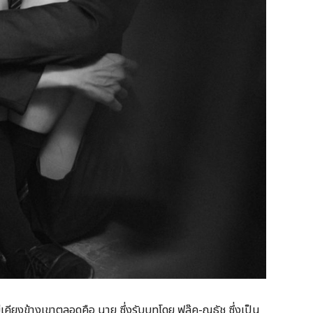
คียงข้างเขาตลอดคือ นาย ซึ่งรับบทโดย ฟลุ๊ค-ณธัช ซึ่งเป็น