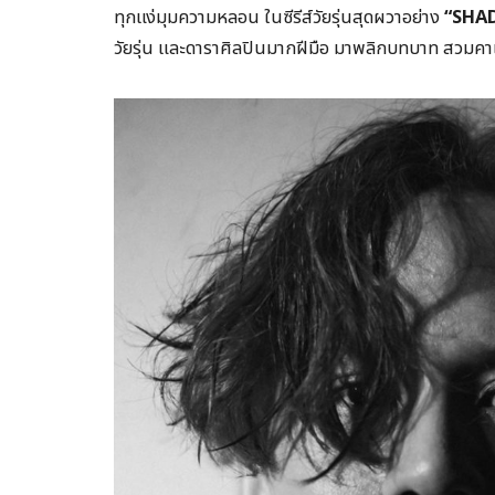
ทุกแง่มุมความหลอน ในซีรีส์วัยรุ่นสุดผวาอย่าง
“SHAD
วัยรุ่น และดาราศิลปินมากฝีมือ มาพลิกบทบาท สวมคา