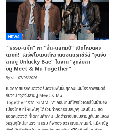
NEWS
“ธรรม-แม็ค” พา “อั๋น-แสตมป์” เปิดโหมดคน
ดวงดี! เสิร์ฟโมเมนต์หวานตอนแรกซีรีส์ “จุดจีบ
สายมู Unlucky Bae” ในงาน “จุดจีบสา
ยมู Meet & Mu Together”
By
sl
07/08/2026
เปิดคลาสแรกคนดวงดีรับความฟินขั้นสุดกันแน่นโรงภาพยนตร์
กับงาน “จุดจีบสายมู Meet & Mu
Together” จาก “GMMTV” คอนเทนต์โพรไวเดอร์ชั้นนำของ
เมืองไทย ที่ให้แฟนๆ ได้ร่วมทำกิจกรรมสนุกๆ และเป็น 5 สุด
ยอดคนดวงดี ที่ได้ถามคำถาม เปิดตำราจีบแบบสายมูกับนักแสดง
วัยรุ่นคู่ใหม่มาแรง “ธรรม ทัพทอง สุวรรณระกานนท์, แม็ค ณัฐ