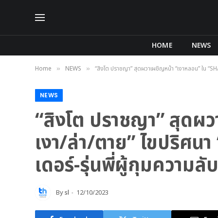
HOME
NEWS
Home
NEWS
“สิงโต ปราชญา” สุดผวาเผชิญหน้า “เงาหลอน” ใน “SHAD
»
»
NEWS
“สิงโต ปราชญา” สุดผ
เงา/ล่า/ตาย” ไขปริศนา
เดอร์-รุ่นพี่ผู้กุมความลั
By
sl
12/10/2023