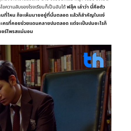
รไขความลับของโรงเรียนก็เป็นอันได้
ฟลุ๊ค เล่าว่า นี่คือตัว
ี่ไหน ก็จะเห็นนายอยู่ที่นั่นตลอด แล้วก็สำคัญในแง่
ัวละครที่คอยช่วยแดนคลายปมตลอด แต่จะเป็นปมอะไรก็
งเซอร์ไพรสแน่นอน