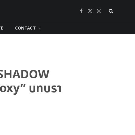
Facebook
X
Instagram
(Twitter)
VE
CONTACT
น “SHADOW
yLoxy” บทบรา