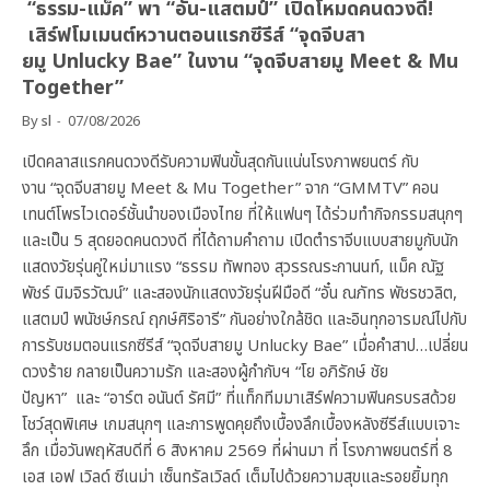
“ธรรม-แม็ค” พา “อั๋น-แสตมป์” เปิดโหมดคนดวงดี!
เสิร์ฟโมเมนต์หวานตอนแรกซีรีส์ “จุดจีบสา
ยมู Unlucky Bae” ในงาน “จุดจีบสายมู Meet & Mu
Together”
By
sl
07/08/2026
เปิดคลาสแรกคนดวงดีรับความฟินขั้นสุดกันแน่นโรงภาพยนตร์ กับ
งาน “จุดจีบสายมู Meet & Mu Together” จาก “GMMTV” คอน
เทนต์โพรไวเดอร์ชั้นนำของเมืองไทย ที่ให้แฟนๆ ได้ร่วมทำกิจกรรมสนุกๆ
และเป็น 5 สุดยอดคนดวงดี ที่ได้ถามคำถาม เปิดตำราจีบแบบสายมูกับนัก
แสดงวัยรุ่นคู่ใหม่มาแรง “ธรรม ทัพทอง สุวรรณระกานนท์, แม็ค ณัฐ
พัชร์ นิมจิรวัฒน์” และสองนักแสดงวัยรุ่นฝีมือดี “อั๋น ณภัทร พัชรชวลิต,
แสตมป์ พนัชษ์กรณ์ ฤกษ์ศิริอารี” กันอย่างใกล้ชิด และอินทุกอารมณ์ไปกับ
การรับชมตอนแรกซีรีส์ “จุดจีบสายมู Unlucky Bae” เมื่อคำสาป…เปลี่ยน
ดวงร้าย กลายเป็นความรัก และสองผู้กำกับฯ “โย อภิรักษ์ ชัย
ปัญหา” และ “อาร์ต อนันต์ รัศมี” ที่แท็กทีมมาเสิร์ฟความฟินครบรสด้วย
โชว์สุดพิเศษ เกมสนุกๆ และการพูดคุยถึงเบื้องลึกเบื้องหลังซีรีส์แบบเจาะ
ลึก เมื่อวันพฤหัสบดีที่ 6 สิงหาคม 2569 ที่ผ่านมา ที่ โรงภาพยนตร์ที่ 8
เอส เอฟ เวิลด์ ซีเนม่า เซ็นทรัลเวิลด์ เต็มไปด้วยความสุขและรอยยิ้มทุก