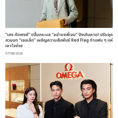
“เฮง ทัตพงศ์” ปลื้มกระแส “อย่าขอพี่เจน” ปังเกินคาด! ปรับลุค
สวมบท “เจนเล็ก” เผชิญความสัมพันธ์ Red Flag ทำแฟน ๆ แห่
เอาใจช่วย
07/08/2026