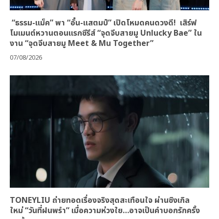
“ธรรม-แม็ค” พา “อั๋น-แสตมป์” เปิดโหมดคนดวงดี! เสิร์ฟ
โมเมนต์หวานตอนแรกซีรีส์ “จุดจีบสายมู Unlucky Bae” ใน
งาน “จุดจีบสายมู Meet & Mu Together”
07/08/2026
TONEYLIU ถ่ายทอดเรื่องจริงสุดสะเทือนใจ ผ่านซิงเกิล
ใหม่ “วันที่ฝนพรำ” เมื่อความห่วงใย…อาจเป็นคำบอกรักครั้ง