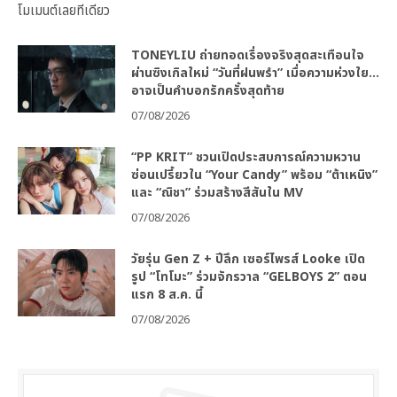
โมเมนต์เลยทีเดียว
TONEYLIU ถ่ายทอดเรื่องจริงสุดสะเทือนใจ
ผ่านซิงเกิลใหม่ “วันที่ฝนพรำ” เมื่อความห่วงใย…
อาจเป็นคำบอกรักครั้งสุดท้าย
07/08/2026
“PP KRIT” ชวนเปิดประสบการณ์ความหวาน
ซ่อนเปรี้ยวใน “Your Candy” พร้อม “ต้าเหนิง”
และ “ณิชา” ร่วมสร้างสีสันใน MV
07/08/2026
วัยรุ่น Gen Z + ปีลึก เซอร์ไพรส์ Looke เปิด
รูป “โทโมะ” ร่วมจักรวาล “GELBOYS 2” ตอน
แรก 8 ส.ค. นี้
07/08/2026