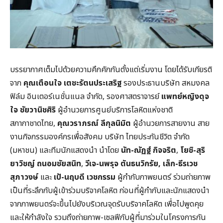
บรรยากาศเต็มไปด้วยความคึกคักกันตั้งแต่เริ่มงาน โดยได้รับเกียรติ
จาก
คุณเตือนใจ เตชะรัตนประเสริฐ
รองประธานบริษัท สหมงคล
ฟิล์ม อินเตอร์เนชั่นแนล จำกัด, รองศาสตราจารย์
แพทย์หญิงดุจ
ใจ ชัยวานิชศิริ
ผู้อำนวยการศูนย์บริการโลหิตแห่งชาติ
สภากาชาดไทย,
คุณวราภรณ์ ลีกุลนิมิต
ผู้อำนวยการสายงาน สาย
งานกิจกรรมองค์กรเพื่อสังคม บริษัท ไทยประกันชีวิต จำกัด
(มหาชน) และทีมนักแสดงนำ นำโดย
นัท-ณัฏฐ์ กิจจริต
,
โยชิ-สุริ
ยาวิชญ์ ถนอมชัยสนิท
,
วีเจ-นพรุจ ตันธนวิกรัย, เล็ก-ธีรเวช
สุภาวงษ์
และ
เป้-นฤบดี เวชกรรม
ผู้กำกับภาพยนตร์ ร่วมถ่ายภาพ
เป็นที่ระลึกกับผู้เข้าร่วมบริจาคโลหิต ก่อนที่ผู้กำกับและนักแสดงนำ
จากภาพยนตร์จะขึ้นไปยังบริเวณจุดรับบริจาคโลหิต เพื่อไปพูดคุย
และให้กำลังใจ รวมถึงถ่ายภาพ-เซลฟีกับผู้ที่มาร่วมในโครงการกัน