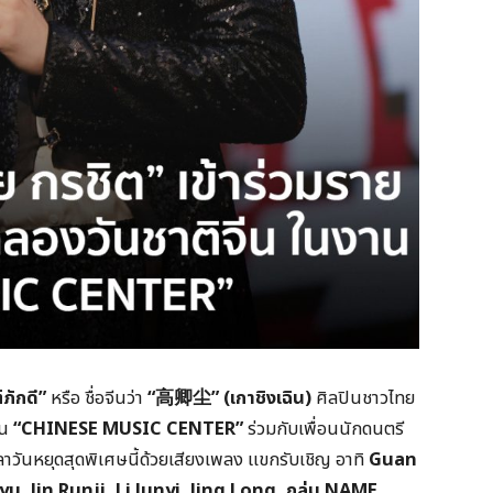
ภักดี”
หรือ ชื่อจีนว่า
“
高卿尘
” (เกาชิงเฉิน)
ศิลปินชาวไทย
าน
“CHINESE MUSIC CENTER”
ร่วมกับเพื่อนนักดนตรี
ลาวันหยุดสุดพิเศษนี้ด้วยเสียงเพลง แขกรับเชิญ อาทิ
Guan
Jin Runji, Li Junyi, Jing Long, กลุ่ม NAME,