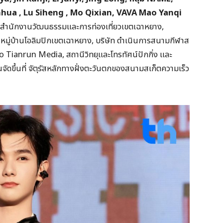
ua , Lu Siheng , Mo Qixian, VAVA Mao Yanqi
 สำนักงานวัฒนธรรมและการท่องเที่ยวเขตเฉาหยาง,
นหมู่บ้านโอลิมปิกเขตเฉาหยาง, บริษัท ดำเนินการสนามกีฬาส
yao Tianrun Media, สถานีวิทยุและโทรทัศน์ปักกิ่ง และ
จัดขึ้นที่ จัตุรัสหลักทางฝั่งตะวันตกของสนามสเก็ตความเร็ว