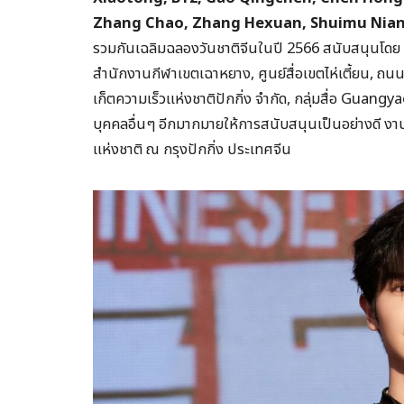
Zhang Chao, Zhang Hexuan, Shuimu Nianh
รวมกันเฉลิมฉลองวันชาติจีนในปี 2566 สนับสนุนโดย
สำนักงานกีฬาเขตเฉาหยาง, ศูนย์สื่อเขตไห่เตี้ยน, ถน
เก็ตความเร็วแห่งชาติปักกิ่ง จำกัด, กลุ่มสื่อ Guang
บุคคลอื่นๆ อีกมากมายให้การสนับสนุนเป็นอย่างดี งาน
แห่งชาติ ณ กรุงปักกิ่ง ประเทศจีน