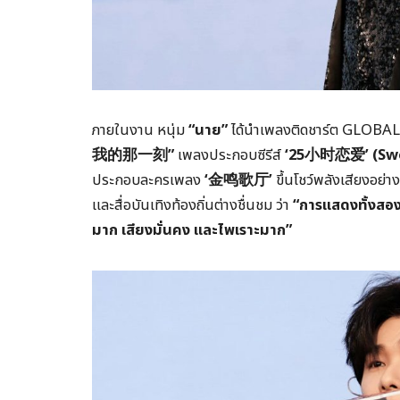
ภายในงาน หนุ่ม
“นาย”
ได้นำเพลงติดชาร์ต GLOBAL
我的那一刻
”
เพลงประกอบซีรีส์
‘
25
小时恋爱
’ (S
ประกอบละครเพลง
‘
金鸣歌厅
’
ขึ้นโชว์พลังเสียงอย่าง
และสื่อบันเทิงท้องถิ่นต่างชื่นชม ว่า
“การแสดงทั้งสอง
มาก เสียงมั่นคง และไพเราะมาก”