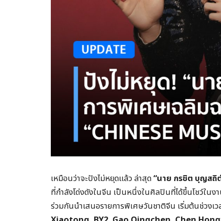
เหมือนว่าจะปังไม่หยุดแล้ว ล่าสุด
“นาย กรชิต บุญสถิต์
ที่กำลังโด่งดังในจีน เป็นหนึ่งในศิลปินที่ได้ขึ้นโชว์ในง
ร่วมกันนำเสนอรายการพิเศษวันชาติจีน เริ่มต้นช่วงเว
Xiaotong, BY2, Gao Qingchen, Chen Hongyu, 