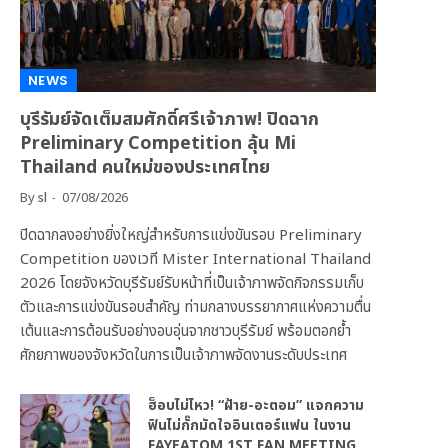
NEWS
บุรีรัมย์จัดเต็มสมศักดิ์ศรีเจ้าภาพ! ปิดฉาก
Preliminary Competition ลุ้น Mi
Thailand คนใหม่ของประเทศไทย
By
sl
07/08/2026
ปิดฉากลงอย่างยิ่งใหญ่สำหรับการแข่งขันรอบ Preliminary
Competition ของเวที Mister International Thailand
2026 โดยจังหวัดบุรีรัมย์รับหน้าที่เป็นเจ้าภาพจัดกิจกรรมเก็บ
ตัวและการแข่งขันรอบสำคัญ ท่ามกลางบรรยากาศแห่งความตื่น
เต้นและการต้อนรับอย่างอบอุ่นจากชาวบุรีรัมย์ พร้อมตอกย้ำ
ศักยภาพของจังหวัดในการเป็นเจ้าภาพจัดงานระดับประเทศ
ฮ็อบไม่ไหว! “ฝ้าย-อะตอม” แจกความ
ฟินไม่กั๊กมัดใจอินเตอร์แฟน ในงาน
FAYEATOM 1ST FAN MEETING