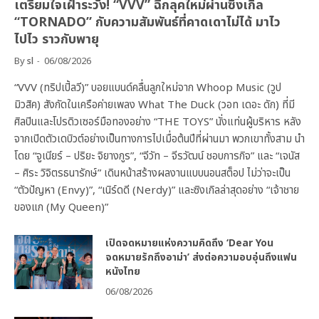
เตรียมใจเฝ้าระวัง! “VVV” ฉีกลุคใหม่ผ่านซิงเกิล
“TORNADO” กับความสัมพันธ์ที่คาดเดาไม่ได้ มาไว
ไปไว ราวกับพายุ
By
sl
06/08/2026
“VVV (ทริปเปิ้ลวี)” บอยแบนด์คลื่นลูกใหม่จาก Whoop Music (วูป
มิวสิค) สังกัดในเครือค่ายเพลง What The Duck (วอท เดอะ ดัก) ที่มี
ศิลปินและโปรดิวเซอร์มือทองอย่าง “THE TOYS” นั่งแท่นผู้บริหาร หลัง
จากเปิดตัวเดบิวต์อย่างเป็นทางการไปเมื่อต้นปีที่ผ่านมา พวกเขาทั้งสาม นำ
โดย “จูเนียร์ – ปริยะ จิยางกูร”, “จีวัท – จีรวัฒน์ ชอบการกิจ” และ “เจนัส
– ศิระ วิจิตรธนารักษ์” เดินหน้าสร้างผลงานแบบนอนสต็อป ไม่ว่าจะเป็น
“ตัวปัญหา (Envy)”, “เนิร์ดดี (Nerdy)” และซิงเกิลล่าสุดอย่าง “เจ้าชาย
ของแก (My Queen)”
เปิดจดหมายแห่งความคิดถึง ‘Dear You
จดหมายรักถึงอาม่า’ ส่งต่อความอบอุ่นถึงแฟน
หนังไทย
06/08/2026