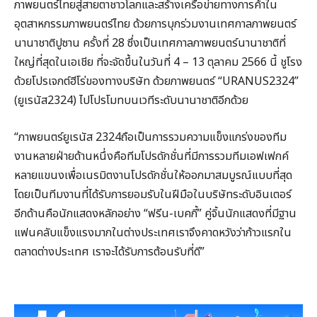
ภาพยนตร์ไทยสู่สายตาชาวโลกและสร้างเครือข่ายทางการค้าใน
อุตสาหกรรมภาพยนตร์ไทย ด้วยการบุกร่วมงานเทศกาลภาพยนตร์
นานาชาติปูซาน ครั้งที่ 28 ซึ่งเป็นเทศกาลภาพยนตร์นานาชาติที่
ใหญ่ที่สุดในเอเชีย ที่จะจัดขึ้นในวันที่ 4 – 13 ตุลาคม 2566 นี้ ชูโรง
ด้วยโปรเจกต์ฮีโร่ของทางบริษัท ด้วยภาพยนตร์ “URANUS2324”
(ยูเรนัส2324) ไปโปรโมทบนเวทีระดับนานาชาติอีกด้วย
“ภาพยนตร์ยูเรนัส 2324ถือเป็นการรวมความแข็งแกร่งของทีม
งานหลายฝ่ายด้านหนึ่งคือทีมโปรดักชั่นที่มีการรวมทีมเอฟเฟกค์
หลายแขนงเพื่อเนรมิตงานโปรดักชั่นให้ออกมาสมบูรณ์แบบที่สุด
โดยเป็นทีมงานที่ได้รับการยอมรับในฝีมือในบริษัทระดับอินเตอร์
อีกด้านคือนักแสดงหลักอย่าง “ฟรีน-เบคกี้” คู่จิ้นนักแสดงที่มีฐาน
แฟนคลับแข็งแรงมากในต่างประเทศเราจึงคาดหวังว่าก้าวแรกใน
ตลาดต่างประเทศ เราจะได้รับการต้อนรับที่ดี”