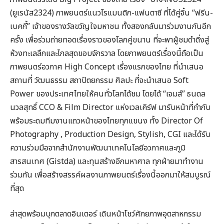
(ยูเรนัส2324) ภาพยนตร์แนวโรแมนติก-แฟนตาซี ที่ได้คู่จิ้น “ฟรีน-
เบคกี้” เจ้าของรางวัลขวัญใจมหาชน ทั้งสองกลับมาร่วมงานกันอีก
ครั้ง เพื่อร่วมถ่ายทอดเรื่องราวของโลกคู่ขนาน ที่จะพาผู้ชมดำดิ่งสู่
ห้วงทะเลลึกและไกลสุดขอบจักรวาล โดยภาพยนตร์เรื่องนี้ถือเป็น
ภาพยนตร์อวกาศ High Concept เรื่องแรกของไทย ที่นำเสนอ
สถานที่ วัฒนธรรม สถาปัตยกรรม ศิลปะ ที่จะนำเสนอ Soft
Power ของประเทศไทยให้คนทั่วโลกได้ชม โดยได้ “เจมส์” ธนดล
นวลสุทธิ์ CCO & Film Director แห่งเวลเคิร์ฟ มารับหน้าที่กำกับ
พร้อมระดมทีมงานแถวหน้าของไทยทุกแขนง ทั้ง Director Of
Photography , Production Design, Stylish, CGI และได้รับ
ความร่วมมือจากสำนักงานพัฒนาเทคโนโลยีอวกาศและภูมิ
สารสนเทศ (Gistda) และทุนสร้างอีกมหาศาล ทุกฝ่ายมาทำงาน
ร่วมกัน เพื่อสร้างสรรค์ผลงานภาพยนตร์เรื่องนี้ออกมาให้สมบูรณ์
ที่สุด
ล่าสุดพร้อมบุกตลาดอินเตอร์ เดินหน้าโชว์ศักยภาพอุตสาหกรรม