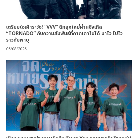
เตรียมใจเฝ้าระวัง! “VVV” ฉีกลุคใหม่ผ่านซิงเกิล
“TORNADO” กับความสัมพันธ์ที่คาดเดาไม่ได้ มาไว ไปไว
ราวกับพายุ
06/08/2026