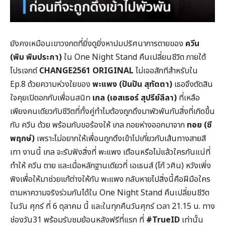
ยังคงเหมือนเขาวงกตที่ยิ่งดูยิ่งหาปมปริศนาการตายของ
ควีน
(พิม พิมประภา)
ใน One Night Stand คืนเปลี่ยนชีวิต ภายใต้
โปรเจกต์
CHANGE2561 ORIGINAL
ไม่เจอสักทีสำหรับใน
Ep.8 ด้วยความห่วงใยของ
พะแพง (ปันปัน สุทัตตา)
เธอจึงตัดสิน
ใจคุยเปิดอกกับเพื่อนสนิท
เกล (เอสเธอร์ สุปรีย์ลีลา)
ที่เหลือ
เพียงคนเดียวกับชีวิตที่ทั้งคู่ทำไมต้องถูกดึงมาพัวพันกับสิ่งที่เกิดขึ้น
กับ ควีน ด้วย พร้อมกับขอร้องให้ เกล ถอยห่างออกมาจาก
ทอย (ซี
พฤกษ์)
เพราะไม่อยากให้เพื่อนถูกดึงเข้าไปเกี่ยวกับเส้นทางสายสี
เทา งานนี้ เกล จะรับฟังสิ่งที่ พะแพง เตือนหรือไม่แล้วใครกันแน่ที่
ทำให้ ควีน ตาย และเมื่อหลักฐานเดียวที่ เอเธนส์ (โก้ วศิน) หวังเพิ่ง
พิงเพื่อให้มาช่วยแก้ต่างให้กับ พะแพง กลับหายไปสิ่งนี้คือฝีมือใคร
ตามหาความจริงร่วมกันได้ใน One Night Stand คืนเปลี่ยนชีวิต
ในวัน ศุกร์ ที่ 6 ตุลาคม นี้ และในทุกคืนวันศุกร์ เวลา 21.15 น. ทาง
ช่องวัน31 พร้อมรับชมย้อนหลังฟรีที่แรก ที่
#TrueID
เท่านั้น