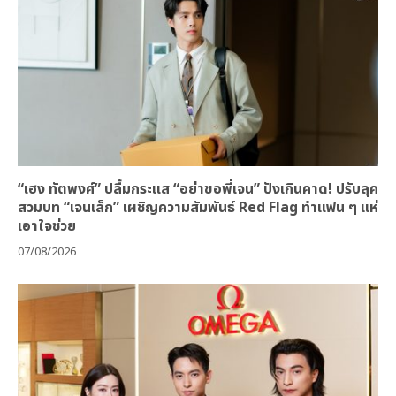
“เฮง ทัตพงศ์” ปลื้มกระแส “อย่าขอพี่เจน” ปังเกินคาด! ปรับลุค
สวมบท “เจนเล็ก” เผชิญความสัมพันธ์ Red Flag ทำแฟน ๆ แห่
เอาใจช่วย
07/08/2026