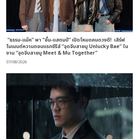
“ธรรม-แม็ค” พา “อั๋น-แสตมป์” เปิดโหมดคนดวงดี! เสิร์ฟ
โมเมนต์หวานตอนแรกซีรีส์ “จุดจีบสายมู Unlucky Bae” ใน
งาน “จุดจีบสายมู Meet & Mu Together”
07/08/2026