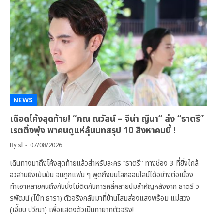
NEWS
เดือดโค้งสุดท้าย! “ภณ ณวัสน์ – จีน่า ญีนา” ส่ง “ธาตรี”
เรตติ้งพุ่ง พาคนดูแห่ลุ้นบทสรุป 10 สิงหาคมนี้ !
By
sl
07/08/2026
เดินทางมาถึงโค้งสุดท้ายแล้วสำหรับละคร “ธาตรี” ทางช่อง 3 ที่ยิ่งใกล้
อวสานยิ่งเข้มข้น จนถูกแฟน ๆ พูดถึงบนโลกออนไลน์ได้อย่างต่อเนื่อง
ทำเอาหลายคนถึงกับนั่งไม่ติดกับการคลี่คลายปมสำคัญหลังจาก ธาตรี ว
รพัฒน์ (โบ๊ท ธารา) ตัวจริงกลับมาที่บ้านโสมส่องแสงพร้อม แม่สวง
(เจี๊ยบ ปวีณา) เพื่อแสดงตัวเป็นทายาทตัวจริง!