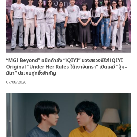
“MGI Beyond” ผนึกกำลัง “iQIYI” บวงสรวงซีรีส์ iQIYI
Original “Under Her Rules ใต้เงาจันทรา” เปิดเคมี “อุ้ม–
มีนา” ประกบคู่ครั้งสำคัญ
07/08/2026