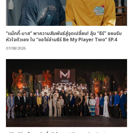
“แม็กกี้-บาส” พาความสัมพันธ์สู่จุดเปลี่ยน! ลุ้น “ธีร์” ยอมรับ
หัวใจตัวเอง ใน “ซอโซ่ล่ามธีร์ Be My Player Two” EP.4
07/08/2026