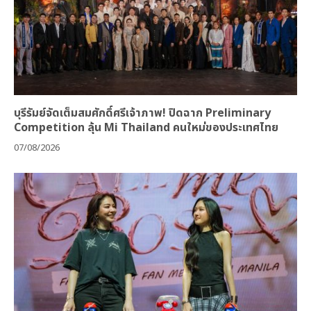
บุรีรัมย์จัดเต็มสมศักดิ์ศรีเจ้าภาพ! ปิดฉาก Preliminary
Competition ลุ้น Mi Thailand คนใหม่ของประเทศไทย
07/08/2026