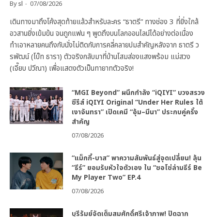
By
sl
07/08/2026
เดินทางมาถึงโค้งสุดท้ายแล้วสำหรับละคร “ธาตรี” ทางช่อง 3 ที่ยิ่งใกล้
อวสานยิ่งเข้มข้น จนถูกแฟน ๆ พูดถึงบนโลกออนไลน์ได้อย่างต่อเนื่อง
ทำเอาหลายคนถึงกับนั่งไม่ติดกับการคลี่คลายปมสำคัญหลังจาก ธาตรี ว
รพัฒน์ (โบ๊ท ธารา) ตัวจริงกลับมาที่บ้านโสมส่องแสงพร้อม แม่สวง
(เจี๊ยบ ปวีณา) เพื่อแสดงตัวเป็นทายาทตัวจริง!
“MGI Beyond” ผนึกกำลัง “iQIYI” บวงสรวง
ซีรีส์ iQIYI Original “Under Her Rules ใต้
เงาจันทรา” เปิดเคมี “อุ้ม–มีนา” ประกบคู่ครั้ง
สำคัญ
07/08/2026
“แม็กกี้-บาส” พาความสัมพันธ์สู่จุดเปลี่ยน! ลุ้น
“ธีร์” ยอมรับหัวใจตัวเอง ใน “ซอโซ่ล่ามธีร์ Be
My Player Two” EP.4
07/08/2026
บุรีรัมย์จัดเต็มสมศักดิ์ศรีเจ้าภาพ! ปิดฉาก