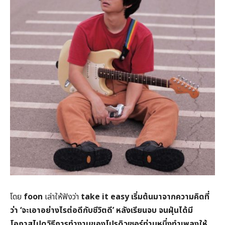
โดย
foon
เล่าให้ฟังว่า
take it easy เริ่มต้นมาจากความคิดที่
ว่า ‘จะเอาอย่างไรต่อดีกับชีวิตดี’ หลังเรียนจบ จนฝุ่นได้มี
โอกาสไปดูวิธีการทำงานของโปรดิวเซอร์ท่านหนึ่งทำเพลงให้