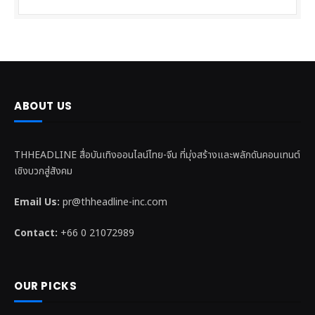
ABOUT US
THHEADLINE สื่อบันเทิงออนไลน์ไทย-จีน ที่มุ่งสร้างและพลักดันคอนเทนต์
เชิงบวกสู่สังคม
Email Us:
pr@thheadline-inc.com
Contact:
+66 0 21072989
OUR PICKS