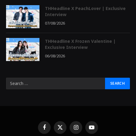
THHeadline X PeachLover | Exclusive
Interview
07/08/2026
THHeadline X Frozen Valentine |
Exclusive Interview
06/08/2026
Facebook
X
Instagram
YouTube
(Twitter)