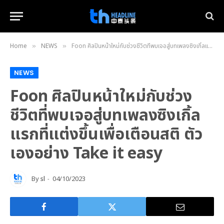
Home
NEWS
Foon ศิลปินหน้าใหม่กับช่วงชีวิตที่พบเจอสู่บทเพลงซิงเกิ้ลแรกที่แต่งขึ้นเพื่อเตือนสติ ตัวเองอย่าง Take it easy
»
»
NEWS
Foon ศิลปินหน้าใหม่กับช่วง
ชีวิตที่พบเจอสู่บทเพลงซิงเกิ้ล
แรกที่แต่งขึ้นเพื่อเตือนสติ ตัว
เองอย่าง Take it easy
By
sl
04/10/2023