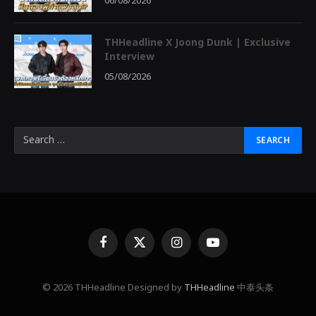
06/08/2026
THHeadline X Joong Dunk | Exclusive
Interview
05/08/2026
Facebook
X
Instagram
YouTube
(Twitter)
© 2026 THHeadline Designed by
THHeadline
中泰头条