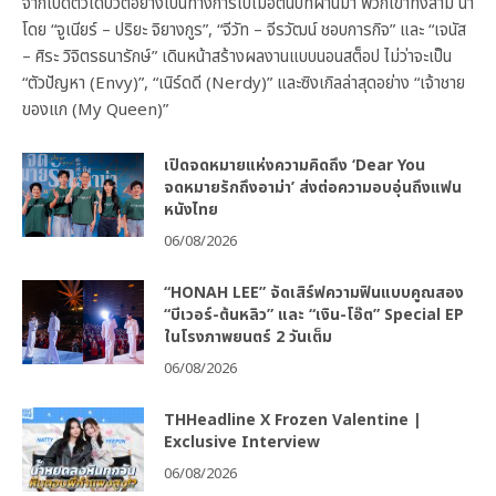
จากเปิดตัวเดบิวต์อย่างเป็นทางการไปเมื่อต้นปีที่ผ่านมา พวกเขาทั้งสาม นำ
โดย “จูเนียร์ – ปริยะ จิยางกูร”, “จีวัท – จีรวัฒน์ ชอบการกิจ” และ “เจนัส
– ศิระ วิจิตรธนารักษ์” เดินหน้าสร้างผลงานแบบนอนสต็อป ไม่ว่าจะเป็น
“ตัวปัญหา (Envy)”, “เนิร์ดดี (Nerdy)” และซิงเกิลล่าสุดอย่าง “เจ้าชาย
ของแก (My Queen)”
เปิดจดหมายแห่งความคิดถึง ‘Dear You
จดหมายรักถึงอาม่า’ ส่งต่อความอบอุ่นถึงแฟน
หนังไทย
06/08/2026
“HONAH LEE” จัดเสิร์ฟความฟินแบบคูณสอง
“บีเวอร์-ต้นหลิว” และ “เงิน-โอ๊ต” Special EP
ในโรงภาพยนตร์ 2 วันเต็ม
06/08/2026
THHeadline X Frozen Valentine |
Exclusive Interview
06/08/2026