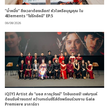
“น้ำหนึ่ง” ถึงเวลาต้องเลือก! หัวใจหรือบุญคุณ ใน
4Elements “โซ่รักอัคนี” EP.5
06/08/2026
iQIYI Artist ส่ง “มอส ภาณุวัฒน์” โกอินเตอร์! แฟนๆแห่
ต้อนรับห้างแตก! คว้าบทเด่นซีรีส์ดังพร้อมร่วมงาน Gala
Premiere จาการ์ตา