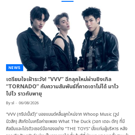
NEWS
เตรียมใจเฝ้าระวัง! “VVV” ฉีกลุคใหม่ผ่านซิงเกิล
“TORNADO” กับความสัมพันธ์ที่คาดเดาไม่ได้ มาไว
ไปไว ราวกับพายุ
By
sl
06/08/2026
“VVV (ทริปเปิ้ลวี)” บอยแบนด์คลื่นลูกใหม่จาก Whoop Music (วูป
มิวสิค) สังกัดในเครือค่ายเพลง What The Duck (วอท เดอะ ดัก) ที่มี
ศิลปินและโปรดิวเซอร์มือทองอย่าง “THE TOYS” นั่งแท่นผู้บริหาร หลัง