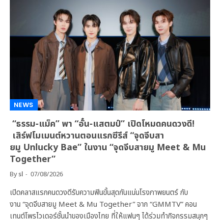
NEWS
“ธรรม-แม็ค” พา “อั๋น-แสตมป์” เปิดโหมดคนดวงดี!
เสิร์ฟโมเมนต์หวานตอนแรกซีรีส์ “จุดจีบสา
ยมู Unlucky Bae” ในงาน “จุดจีบสายมู Meet & Mu
Together”
By
sl
07/08/2026
เปิดคลาสแรกคนดวงดีรับความฟินขั้นสุดกันแน่นโรงภาพยนตร์ กับ
งาน “จุดจีบสายมู Meet & Mu Together” จาก “GMMTV” คอน
เทนต์โพรไวเดอร์ชั้นนำของเมืองไทย ที่ให้แฟนๆ ได้ร่วมทำกิจกรรมสนุกๆ