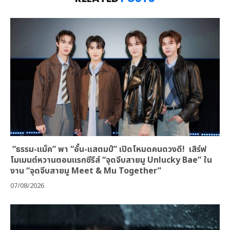
“ธรรม-แม็ค” พา “อั๋น-แสตมป์” เปิดโหมดคนดวงดี! เสิร์ฟ
โมเมนต์หวานตอนแรกซีรีส์ “จุดจีบสายมู Unlucky Bae” ใน
งาน “จุดจีบสายมู Meet & Mu Together”
07/08/2026