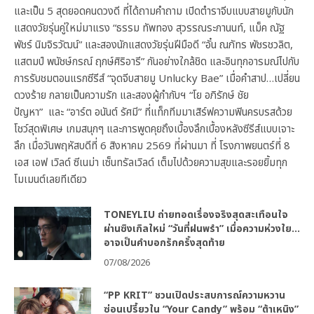
และเป็น 5 สุดยอดคนดวงดี ที่ได้ถามคำถาม เปิดตำราจีบแบบสายมูกับนัก
แสดงวัยรุ่นคู่ใหม่มาแรง “ธรรม ทัพทอง สุวรรณระกานนท์, แม็ค ณัฐ
พัชร์ นิมจิรวัฒน์” และสองนักแสดงวัยรุ่นฝีมือดี “อั๋น ณภัทร พัชรชวลิต,
แสตมป์ พนัชษ์กรณ์ ฤกษ์ศิริอารี” กันอย่างใกล้ชิด และอินทุกอารมณ์ไปกับ
การรับชมตอนแรกซีรีส์ “จุดจีบสายมู Unlucky Bae” เมื่อคำสาป…เปลี่ยน
ดวงร้าย กลายเป็นความรัก และสองผู้กำกับฯ “โย อภิรักษ์ ชัย
ปัญหา” และ “อาร์ต อนันต์ รัศมี” ที่แท็กทีมมาเสิร์ฟความฟินครบรสด้วย
โชว์สุดพิเศษ เกมสนุกๆ และการพูดคุยถึงเบื้องลึกเบื้องหลังซีรีส์แบบเจาะ
ลึก เมื่อวันพฤหัสบดีที่ 6 สิงหาคม 2569 ที่ผ่านมา ที่ โรงภาพยนตร์ที่ 8
เอส เอฟ เวิลด์ ซีเนม่า เซ็นทรัลเวิลด์ เต็มไปด้วยความสุขและรอยยิ้มทุก
โมเมนต์เลยทีเดียว
TONEYLIU ถ่ายทอดเรื่องจริงสุดสะเทือนใจ
ผ่านซิงเกิลใหม่ “วันที่ฝนพรำ” เมื่อความห่วงใย…
อาจเป็นคำบอกรักครั้งสุดท้าย
07/08/2026
“PP KRIT” ชวนเปิดประสบการณ์ความหวาน
ซ่อนเปรี้ยวใน “Your Candy” พร้อม “ต้าเหนิง”