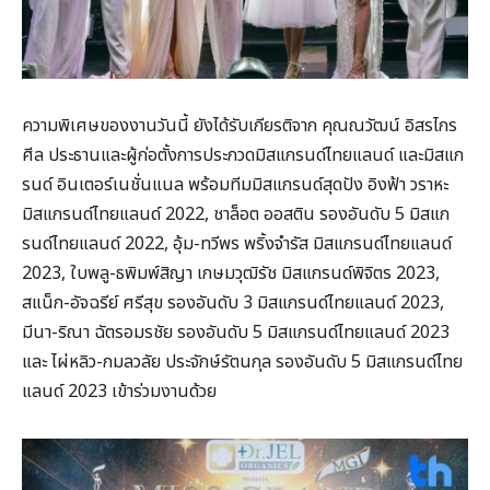
ความพิเศษของงานวันนี้ ยังได้รับเกียรติจาก คุณณวัฒน์ อิสรไกร
ศีล ประธานและผู้ก่อตั้งการประกวดมิสแกรนด์ไทยแลนด์ และมิสแก
รนด์ อินเตอร์เนชั่นแนล พร้อมทีมมิสแกรนด์สุดปัง อิงฟ้า วราหะ
มิสแกรนด์ไทยแลนด์ 2022, ชาล็อต ออสติน รองอันดับ 5 มิสแก
รนด์ไทยแลนด์ 2022, อุ้ม-ทวีพร พริ้งจำรัส มิสแกรนด์ไทยแลนด์
2023, ใบพลู-ธพิมพ์สิญา เกษมวุฒิรัช มิสแกรนด์พิจิตร 2023,
สแน็ก-อัจฉรีย์ ศรีสุข รองอันดับ 3 มิสแกรนด์ไทยแลนด์ 2023,
มีนา-ริณา ฉัตรอมรชัย รองอันดับ 5 มิสแกรนด์ไทยแลนด์ 2023
และ ไผ่หลิว-กมลวลัย ประจักษ์รัตนกุล รองอันดับ 5 มิสแกรนด์ไทย
แลนด์ 2023 เข้าร่วมงานด้วย