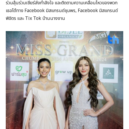
ร่วมลุ้นร่วมเชียร์ส่งกำลังใจ และติดตามความเคลื่อนไหวของพวก
เธอได้ทาง Facebook มิสแกรนด์ชุมพร, Facebook มิสแกรนด์
พิจิตร และ Tix Tok บ้านนางงาน