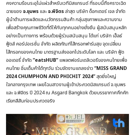
คงความร้อนระอุไม่แผ่วสำหรับเวทีมิสแกรนด์ ที่รอบนี้ถึงคราวเฉิด
ฉายของ
จ.ชุมพร
และ
จ.พิจิตร
ล่าสุด บริษัท ด็อกเตอร์ เจล จำกัด
ผู้นำด้านการผลิตและนวัตกรรมสินค้า กลุ่มสุขภาพและความงาม
เพื่อสร้างคุณภาพชีวิตที่ดีให้กับทุกคนอย่างยั่งยืน ผู้สนับสนุนหลัก
อย่างเป็นทางการ พร้อมด้วยผู้ร่วมสนับสนุน ได้แก่ บริษัท เฮ็ลธ์
ฟู้ดส์ คอร์ปอเรชั่น จำกัด ผลิตภัณฑ์ไส้กรอกฟาร์มสุข จุดเปลี่ยน
ไส้กรอกของคนไทย มาตรฐานส่งออกไประดับโลก และ บริษัท ฟู้ด
ออเดอรี่ จำกัด
“eatsHUB”
แพลตฟอร์มเดลิเวอรีของคนไทยเพื่อ
คนไทย อิ่มเต็มคำได้ทุกวัน ร่วมจัดงานแถลงข่าว
“MISS GRAND
2024 CHUMPHON AND PHICHIT 2024”
สุดยิ่งใหญ่
ใจกลางกรุงเทพ เผยโฉมสาวงามผู้เข้าประกวดมิสแกรนด์ จ.ชุมพร
และ จ.พิจิตร ปี 2024 ณ Asgard Bangkok ด้วยบรรยากาศคึกคัก
เรียกสีสันก่อนประกวดจริง