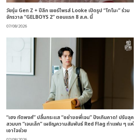
วัยรุ่น Gen Z + ปีลึก เซอร์ไพรส์ Looke เปิดรูป “โทโมะ” ร่วม
จักรวาล “GELBOYS 2” ตอนแรก 8 ส.ค. นี้
07/08/2026
“เฮง ทัตพงศ์” ปลื้มกระแส “อย่าขอพี่เจน” ปังเกินคาด! ปรับลุค
สวมบท “เจนเล็ก” เผชิญความสัมพันธ์ Red Flag ทำแฟน ๆ แห่
เอาใจช่วย
07/08/2026