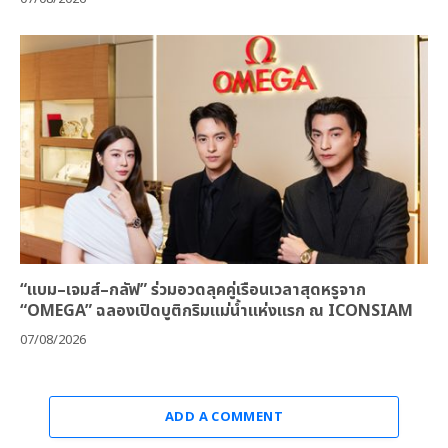
“แบม–เจมส์–กลัฟ” ร่วมอวดลุคคู่เรือนเวลาสุดหรูจาก
“OMEGA” ฉลองเปิดบูติกริมแม่น้ำแห่งแรก ณ ICONSIAM
07/08/2026
ADD A COMMENT