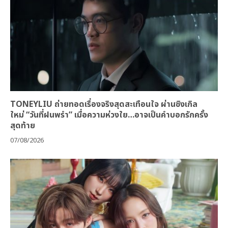
TONEYLIU ถ่ายทอดเรื่องจริงสุดสะเทือนใจ ผ่านซิงเกิล
ใหม่ “วันที่ฝนพรำ” เมื่อความห่วงใย…อาจเป็นคำบอกรักครั้ง
สุดท้าย
07/08/2026