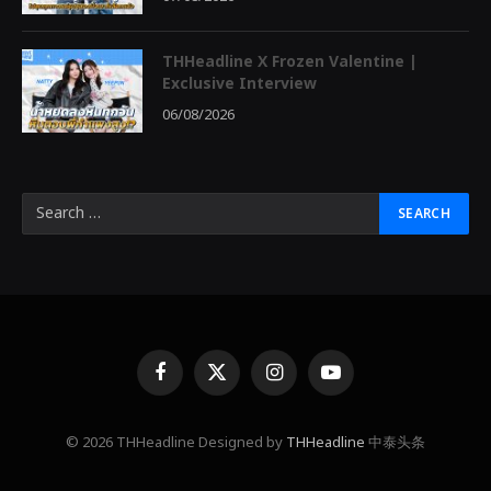
THHeadline X Frozen Valentine |
Exclusive Interview
06/08/2026
Facebook
X
Instagram
YouTube
(Twitter)
© 2026 THHeadline Designed by
THHeadline
中泰头条