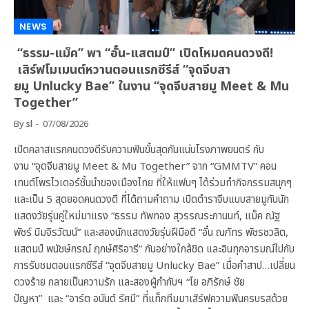
NEWS
“ธรรม-แม็ค” พา “อั๋น-แสตมป์” เปิดโหมดคนดวงดี!
เสิร์ฟโมเมนต์หวานตอนแรกซีรีส์ “จุดจีบสา
ยมู Unlucky Bae” ในงาน “จุดจีบสายมู Meet & Mu
Together”
By
sl
07/08/2026
เปิดคลาสแรกคนดวงดีรับความฟินขั้นสุดกันแน่นโรงภาพยนตร์ กับ
งาน “จุดจีบสายมู Meet & Mu Together” จาก “GMMTV” คอน
เทนต์โพรไวเดอร์ชั้นนำของเมืองไทย ที่ให้แฟนๆ ได้ร่วมทำกิจกรรมสนุกๆ
และเป็น 5 สุดยอดคนดวงดี ที่ได้ถามคำถาม เปิดตำราจีบแบบสายมูกับนัก
แสดงวัยรุ่นคู่ใหม่มาแรง “ธรรม ทัพทอง สุวรรณระกานนท์, แม็ค ณัฐ
พัชร์ นิมจิรวัฒน์” และสองนักแสดงวัยรุ่นฝีมือดี “อั๋น ณภัทร พัชรชวลิต,
แสตมป์ พนัชษ์กรณ์ ฤกษ์ศิริอารี” กันอย่างใกล้ชิด และอินทุกอารมณ์ไปกับ
การรับชมตอนแรกซีรีส์ “จุดจีบสายมู Unlucky Bae” เมื่อคำสาป…เปลี่ยน
ดวงร้าย กลายเป็นความรัก และสองผู้กำกับฯ “โย อภิรักษ์ ชัย
ปัญหา” และ “อาร์ต อนันต์ รัศมี” ที่แท็กทีมมาเสิร์ฟความฟินครบรสด้วย