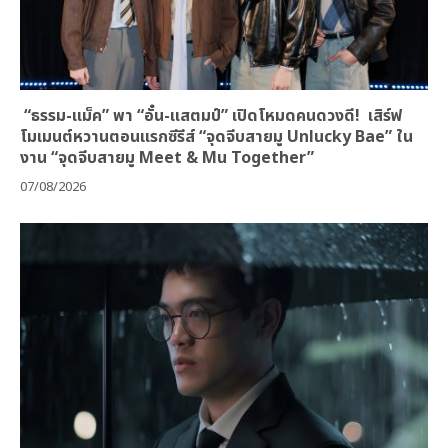
“ธรรม-แม็ค” พา “อั๋น-แสตมป์” เปิดโหมดคนดวงดี! เสิร์ฟ
โมเมนต์หวานตอนแรกซีรีส์ “จุดจีบสายมู Unlucky Bae” ใน
งาน “จุดจีบสายมู Meet & Mu Together”
07/08/2026