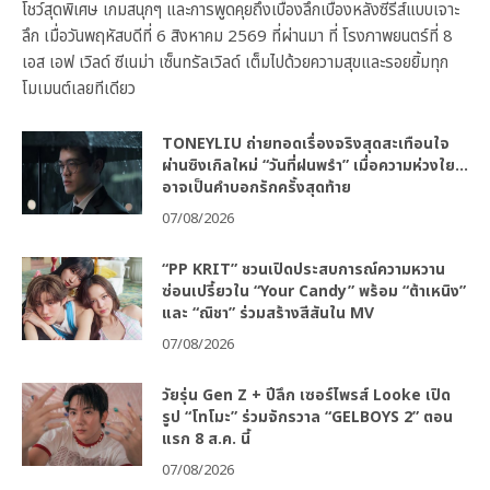
โชว์สุดพิเศษ เกมสนุกๆ และการพูดคุยถึงเบื้องลึกเบื้องหลังซีรีส์แบบเจาะ
ลึก เมื่อวันพฤหัสบดีที่ 6 สิงหาคม 2569 ที่ผ่านมา ที่ โรงภาพยนตร์ที่ 8
เอส เอฟ เวิลด์ ซีเนม่า เซ็นทรัลเวิลด์ เต็มไปด้วยความสุขและรอยยิ้มทุก
โมเมนต์เลยทีเดียว
TONEYLIU ถ่ายทอดเรื่องจริงสุดสะเทือนใจ
ผ่านซิงเกิลใหม่ “วันที่ฝนพรำ” เมื่อความห่วงใย…
อาจเป็นคำบอกรักครั้งสุดท้าย
07/08/2026
“PP KRIT” ชวนเปิดประสบการณ์ความหวาน
ซ่อนเปรี้ยวใน “Your Candy” พร้อม “ต้าเหนิง”
และ “ณิชา” ร่วมสร้างสีสันใน MV
07/08/2026
วัยรุ่น Gen Z + ปีลึก เซอร์ไพรส์ Looke เปิด
รูป “โทโมะ” ร่วมจักรวาล “GELBOYS 2” ตอน
แรก 8 ส.ค. นี้
07/08/2026