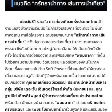
ช่องวัน31
ร่วมกับ
การท่องเที่ยวแห่งประเทศไทย
จัด
งานแถลงข่าวความร่วมมือ ในการส่งเสริมการท่องเที่ยว ในพื้นที่
ภาคอีสาน ภายใต้โครงการ ตามรอยพญานาค
“ศรัทธานำทาง เส้น
ทางนำเที่ยว”
หวังปลุกกระแสการท่องเที่ยว ในช่วงเทศกาลออก
พรรษา ซึ่งถือเป็นเทศกาลใหญ่ในภาคอีสาน ให้กลับมาคึกคักอีก
ครั้ง โดยผ่านการต่อยอดจาก ละครฟอร์มยักษ์
“พนมนาคา”
ที่เต็ม
ไปด้วยกลิ่นอายประเพณี วัฒนธรรม และวิถีชีวิตของคนในภาค
อีสาน ซึ่งสอดแทรกไปด้วย Soft Power ที่ช่วยผลักดันให้การท่อง
เที่ยว และเศรษฐกิจ เป็นที่รู้จักแพร่หลายมากขึ้น โดยภายในงาน ได้
รับเกียรติจาก
คุณถกลเกียรติ วีรวรรณ
ประธานเจ้าหน้าที่บริหาร
กลุ่ม บริษัท เดอะวัน เอ็นเตอร์ไพรส์ จำกัด (มหาชน)
และ
คุณ
ฐาปนีย์ เกียรติไพบูลย์ ผู้ว่าการการท่องเที่ยวแห่งประเทศไทย
พร้อมด้วย นักแสดงนำจากละคร
“พนมนาคา”
นำโดย
ตรี
-ภรภัทร
ศรีขจรเดชา
และ
เพชร โบราณินทร์
มาร่วมพูดคุย และแชร์มุมมอง