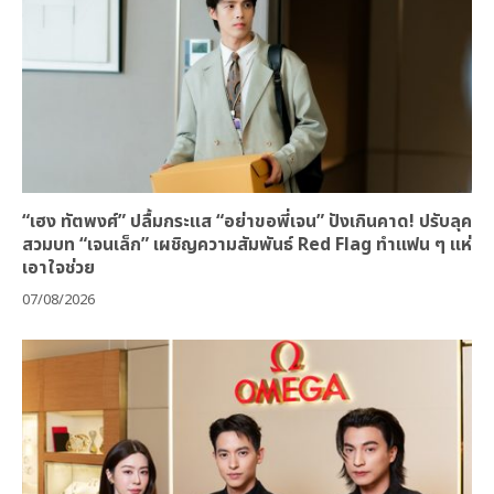
“เฮง ทัตพงศ์” ปลื้มกระแส “อย่าขอพี่เจน” ปังเกินคาด! ปรับลุค
สวมบท “เจนเล็ก” เผชิญความสัมพันธ์ Red Flag ทำแฟน ๆ แห่
เอาใจช่วย
07/08/2026