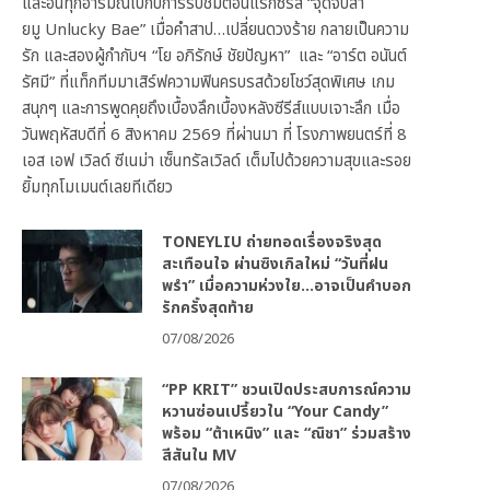
และอินทุกอารมณ์ไปกับการรับชมตอนแรกซีรีส์ “จุดจีบสา
ยมู Unlucky Bae” เมื่อคำสาป…เปลี่ยนดวงร้าย กลายเป็นความ
รัก และสองผู้กำกับฯ “โย อภิรักษ์ ชัยปัญหา” และ “อาร์ต อนันต์
รัศมี” ที่แท็กทีมมาเสิร์ฟความฟินครบรสด้วยโชว์สุดพิเศษ เกม
สนุกๆ และการพูดคุยถึงเบื้องลึกเบื้องหลังซีรีส์แบบเจาะลึก เมื่อ
วันพฤหัสบดีที่ 6 สิงหาคม 2569 ที่ผ่านมา ที่ โรงภาพยนตร์ที่ 8
เอส เอฟ เวิลด์ ซีเนม่า เซ็นทรัลเวิลด์ เต็มไปด้วยความสุขและรอย
ยิ้มทุกโมเมนต์เลยทีเดียว
TONEYLIU ถ่ายทอดเรื่องจริงสุด
สะเทือนใจ ผ่านซิงเกิลใหม่ “วันที่ฝน
พรำ” เมื่อความห่วงใย…อาจเป็นคำบอก
รักครั้งสุดท้าย
07/08/2026
“PP KRIT” ชวนเปิดประสบการณ์ความ
หวานซ่อนเปรี้ยวใน “Your Candy”
พร้อม “ต้าเหนิง” และ “ณิชา” ร่วมสร้าง
สีสันใน MV
07/08/2026