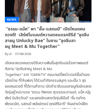
NEWS
“ธรรม-แม็ค” พา “อั๋น-แสตมป์” เปิดโหมดคน
ดวงดี! เสิร์ฟโมเมนต์หวานตอนแรกซีรีส์ “จุดจีบ
สายมู Unlucky Bae” ในงาน “จุดจีบสา
ยมู Meet & Mu Together”
By
sl
07/08/2026
เปิดคลาสแรกคนดวงดีรับความฟินขั้นสุดกันแน่นโรงภาพยนตร์
กับงาน “จุดจีบสายมู Meet & Mu
Together” จาก “GMMTV” คอนเทนต์โพรไวเดอร์ชั้นนำของ
เมืองไทย ที่ให้แฟนๆ ได้ร่วมทำกิจกรรมสนุกๆ และเป็น 5 สุด
ยอดคนดวงดี ที่ได้ถามคำถาม เปิดตำราจีบแบบสายมูกับนักแสดง
วัยรุ่นคู่ใหม่มาแรง “ธรรม ทัพทอง สุวรรณระกานนท์, แม็ค ณัฐ
พัชร์ นิมจิรวัฒน์” และสองนักแสดงวัยรุ่นฝีมือดี “อั๋น ณภัทร
พัชรชวลิต, แสตมป์ พนัชษ์กรณ์ ฤกษ์ศิริอารี” กันอย่างใกล้ชิด