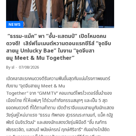
NEWS
“ธรรม-แม็ค” พา “อั๋น-แสตมป์” เปิดโหมดคน
ดวงดี! เสิร์ฟโมเมนต์หวานตอนแรกซีรีส์ “จุดจีบ
สายมู Unlucky Bae” ในงาน “จุดจีบสา
ยมู Meet & Mu Together”
By
sl
07/08/2026
เปิดคลาสแรกคนดวงดีรับความฟินขั้นสุดกันแน่นโรงภาพยนตร์
กับงาน “จุดจีบสายมู Meet & Mu
Together” จาก “GMMTV” คอนเทนต์โพรไวเดอร์ชั้นนำของ
เมืองไทย ที่ให้แฟนๆ ได้ร่วมทำกิจกรรมสนุกๆ และเป็น 5 สุด
ยอดคนดวงดี ที่ได้ถามคำถาม เปิดตำราจีบแบบสายมูกับนักแสดง
วัยรุ่นคู่ใหม่มาแรง “ธรรม ทัพทอง สุวรรณระกานนท์, แม็ค ณัฐ
พัชร์ นิมจิรวัฒน์” และสองนักแสดงวัยรุ่นฝีมือดี “อั๋น ณภัทร
พัชรชวลิต, แสตมป์ พนัชษ์กรณ์ ฤกษ์ศิริอารี” กันอย่างใกล้ชิด