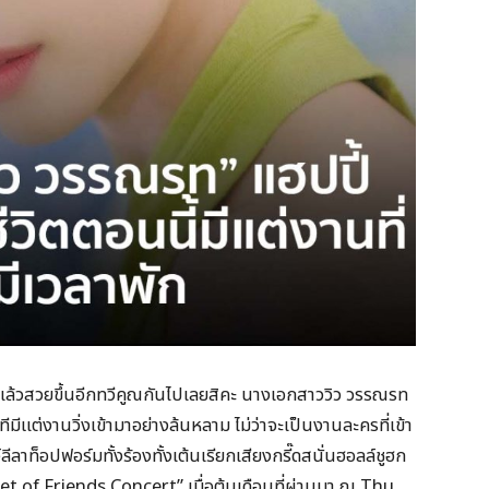
้วสวยขึ้นอีกทวีคูณกันไปเลยสิคะ นางเอกสาววิว วรรณรท
ีมีแต่งานวิ่งเข้ามาอย่างล้นหลาม ไม่ว่าจะเป็นงานละครที่เข้า
ีลาท็อปฟอร์มทั้งร้องทั้งเต้นเรียกเสียงกรี๊ดสนั่นฮอลล์ชูฮก
t of Friends Concert” เมื่อต้นเดือนที่ผ่านมา ณ Thu