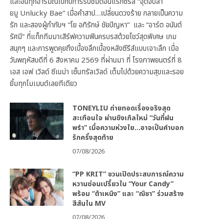
และอินทุกอารมณ์ไปกับการรับชมตอนแรกซีรีส์ “จุดจีบสา
ยมู Unlucky Bae” เมื่อคำสาป…เปลี่ยนดวงร้าย กลายเป็นความ
รัก และสองผู้กำกับฯ “โย อภิรักษ์ ชัยปัญหา” และ “อาร์ต อนันต์
รัศมี” ที่แท็กทีมมาเสิร์ฟความฟินครบรสด้วยโชว์สุดพิเศษ เกม
สนุกๆ และการพูดคุยถึงเบื้องลึกเบื้องหลังซีรีส์แบบเจาะลึก เมื่อ
วันพฤหัสบดีที่ 6 สิงหาคม 2569 ที่ผ่านมา ที่ โรงภาพยนตร์ที่ 8
เอส เอฟ เวิลด์ ซีเนม่า เซ็นทรัลเวิลด์ เต็มไปด้วยความสุขและรอย
ยิ้มทุกโมเมนต์เลยทีเดียว
TONEYLIU ถ่ายทอดเรื่องจริงสุด
สะเทือนใจ ผ่านซิงเกิลใหม่ “วันที่ฝน
พรำ” เมื่อความห่วงใย…อาจเป็นคำบอก
รักครั้งสุดท้าย
07/08/2026
“PP KRIT” ชวนเปิดประสบการณ์ความ
หวานซ่อนเปรี้ยวใน “Your Candy”
พร้อม “ต้าเหนิง” และ “ณิชา” ร่วมสร้าง
สีสันใน MV
07/08/2026