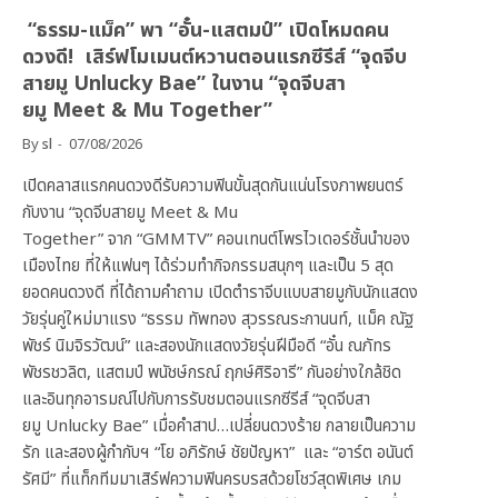
“ธรรม-แม็ค” พา “อั๋น-แสตมป์” เปิดโหมดคน
ดวงดี! เสิร์ฟโมเมนต์หวานตอนแรกซีรีส์ “จุดจีบ
สายมู Unlucky Bae” ในงาน “จุดจีบสา
ยมู Meet & Mu Together”
By
sl
07/08/2026
เปิดคลาสแรกคนดวงดีรับความฟินขั้นสุดกันแน่นโรงภาพยนตร์
กับงาน “จุดจีบสายมู Meet & Mu
Together” จาก “GMMTV” คอนเทนต์โพรไวเดอร์ชั้นนำของ
เมืองไทย ที่ให้แฟนๆ ได้ร่วมทำกิจกรรมสนุกๆ และเป็น 5 สุด
ยอดคนดวงดี ที่ได้ถามคำถาม เปิดตำราจีบแบบสายมูกับนักแสดง
วัยรุ่นคู่ใหม่มาแรง “ธรรม ทัพทอง สุวรรณระกานนท์, แม็ค ณัฐ
พัชร์ นิมจิรวัฒน์” และสองนักแสดงวัยรุ่นฝีมือดี “อั๋น ณภัทร
พัชรชวลิต, แสตมป์ พนัชษ์กรณ์ ฤกษ์ศิริอารี” กันอย่างใกล้ชิด
และอินทุกอารมณ์ไปกับการรับชมตอนแรกซีรีส์ “จุดจีบสา
ยมู Unlucky Bae” เมื่อคำสาป…เปลี่ยนดวงร้าย กลายเป็นความ
รัก และสองผู้กำกับฯ “โย อภิรักษ์ ชัยปัญหา” และ “อาร์ต อนันต์
รัศมี” ที่แท็กทีมมาเสิร์ฟความฟินครบรสด้วยโชว์สุดพิเศษ เกม