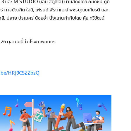
 3 และ M STUDIO (เอ็ม สตูดิโอ) นำแสดงโดย ณเดชน์ คูกิ
นียร์ กาจบัณฑิต ใจดี, เฟรนด์ พีระกฤตย์ พชรบุณยเกียรติ และ
ลี, ปลาย ปรเมศร์ น้อยอ่ำ นั่งแท่นกำกับโดย คุ้ย ทวีวัฒน์
6 ตุลาคมนี้ ในโรงภาพยนตร์
u.be/HRJ9CSZZbzQ