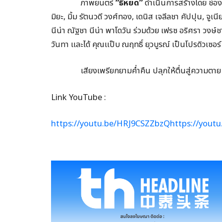
ภาพยนตร์
“ธี่หยด”
ดำเนินการสร้างโดย ช่อง
มิยะ, มิ้ม รัตนวดี วงศ์ทอง, เดนิส เจลีลชา คัปปุน, จูเ
นีน่า ณัฐชา นีน่า พาโดวัน ร่วมด้วย เฟรซ อริศรา วงษ์ชา
วันทา และได้ คุณแป๊บ ณฤทธิ์ ยุวบูรณ์ เป็นโปรดิวเซอร์
เสียงเพรียกยามค่ำคืน ปลุกให้ตื่นสู่ความตาย 2
Link YouTube :
https://youtu.be/HRJ9CSZZbzQhttps://yout