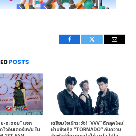
Facebook
Twitter
Email
TED
POSTS
ฝ้าย-อะตอม” แจก
เตรียมใจเฝ้าระวัง! “VVV” ฉีกลุคใหม่
มัดใจอินเตอร์แฟน ใน
ผ่านซิงเกิล “TORNADO” กับความ
M 1ST FAN
สัมพันธ์ที่คาดเดาไม่ได้ มาไว ไปไว