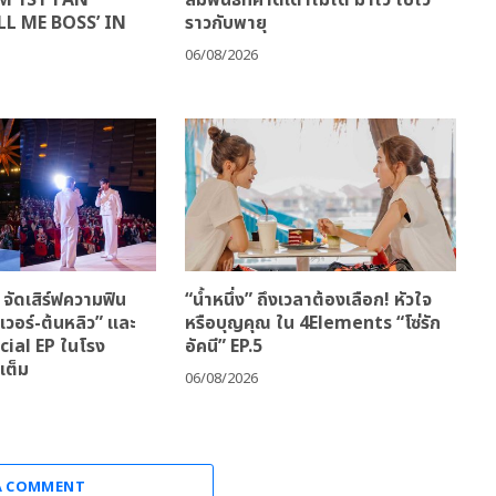
LL ME BOSS’ IN
ราวกับพายุ
06/08/2026
ัดเสิร์ฟความฟิน
“น้ำหนึ่ง” ถึงเวลาต้องเลือก! หัวใจ
วอร์-ต้นหลิว” และ
หรือบุญคุณ ใน 4Elements “โซ่รัก
ecial EP ในโรง
อัคนี” EP.5
เต็ม
06/08/2026
A COMMENT