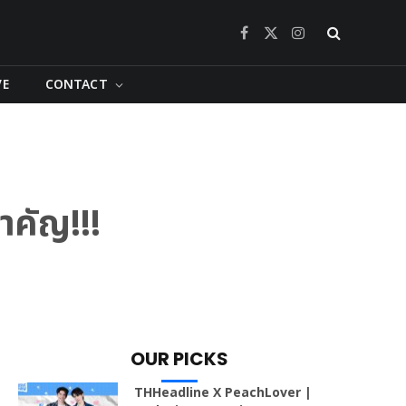
Facebook
X
Instagram
(Twitter)
VE
CONTACT
ำคัญ!!!
OUR PICKS
THHeadline X PeachLover |