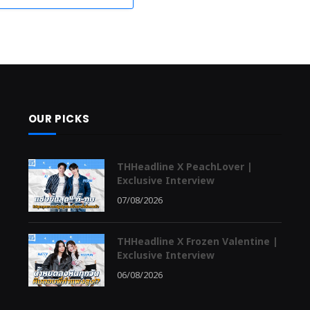
OUR PICKS
THHeadline X PeachLover |
Exclusive Interview
07/08/2026
THHeadline X Frozen Valentine |
Exclusive Interview
06/08/2026