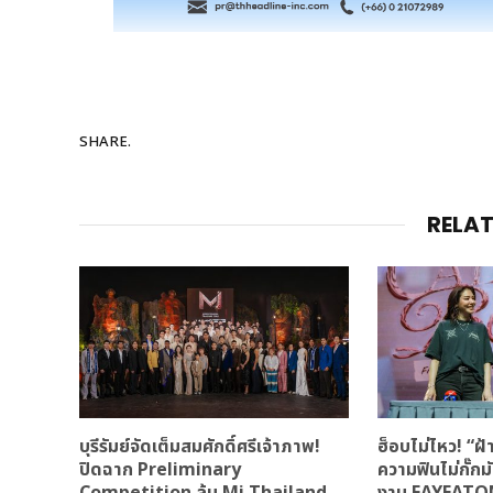
SHARE.
RELA
บุรีรัมย์จัดเต็มสมศักดิ์ศรีเจ้าภาพ!
ฮ็อบไม่ไหว! “
ปิดฉาก Preliminary
ความฟินไม่กั๊ก
Competition ลุ้น Mi Thailand
งาน FAYEATO