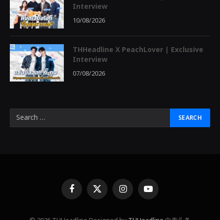
Interview
10/08/2026
THHeadline X PeachLover | Exclusive
Interview
07/08/2026
Facebook
X
Instagram
YouTube
(Twitter)