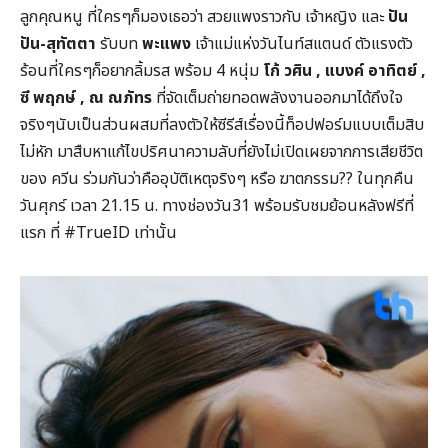
ลูกคุณหนู ที่ใครๆก็มองเธอว่า สวยแพงราวกับ เจ้าหญิง และ
ปัน
ปัน-สุทัตตา
รับบท
พะแพง
เจ้าแม่แห่งวันไนท์สแตนด์ ตัวแรงตัว
ร้อนที่ใครๆก็อยากลิ้มรส พร้อม 4 หนุ่ม
โก้ วศิน
, แบงค์ อาทิตย์ ,
ซี พฤกษ์ , ณ ณภัทร
ที่จัดเต็มถ่ายทอดพลังงานออกมาได้ถึงใจ
จริงๆนับเป็นส่วนผสมที่ลงตัวให้ซีรีส์เรื่องนี้ท็อปฟอร์มแบบเต็มสิบ
ไม่หัก มาสืบหาแก้ไขปริศนาความลับที่ยังไม่เปิดเผยจากการเสียชีวิต
ของ ควีน ร่วมกันว่าคืออุบัติเหตุจริงๆ หรือ ฆาตกรรม?? ในทุกคืน
วันศุกร์ เวลา 21.15 น. ทางช่องวัน31 พร้อมรับชมย้อนหลังฟรีที่
แรก ที่ #TrueID เท่านั้น