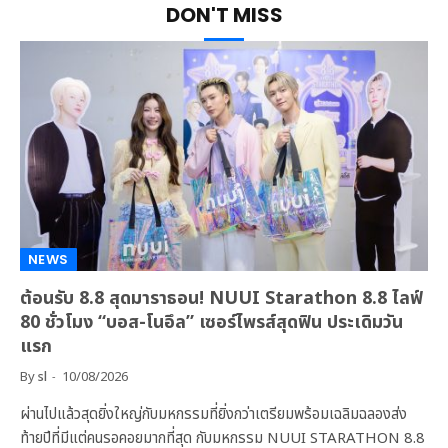
DON'T MISS
NEWS
ต้อนรับ 8.8 สุดมาราธอน! NUUI Starathon 8.8 ไลฟ์
80 ชั่วโมง “บอส-โนอึล” เซอร์ไพรส์สุดฟิน ประเดิมวัน
แรก
By
sl
10/08/2026
ผ่านไปแล้วสุดยิ่งใหญ่กับมหกรรมที่ยิ่งกว่าเตรียมพร้อมเฉลิมฉลองส่ง
ท้ายปีที่มีแต่คนรอคอยมากที่สุด กับมหกรรม NUUI STARATHON 8.8