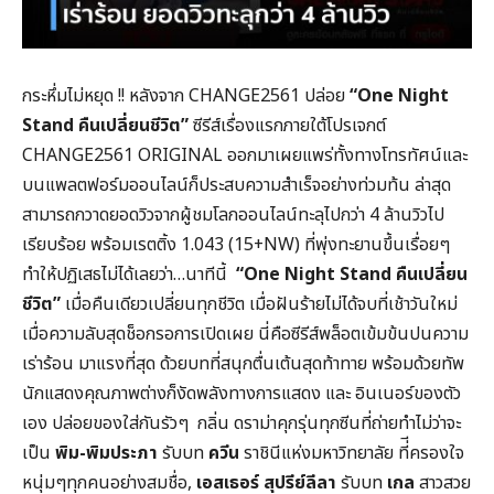
กระหึ่มไม่หยุด !! หลังจาก CHANGE2561 ปล่อย
“
One Night
Stand คืนเปลี่ยนชีวิต”
ซีรีส์เรื่องแรกภายใต้โปรเจกต์
CHANGE2561 ORIGINAL ออกมาเผยแพร่ทั้งทางโทรทัศน์และ
บนแพลตฟอร์มออนไลน์ก็ประสบความสำเร็จอย่างท่วมท้น ล่าสุด
สามารถกวาดยอดวิวจากผู้ชมโลกออนไลน์ทะลุไปกว่า 4 ล้านวิวไป
เรียบร้อย พร้อมเรตติ้ง 1.043 (15+NW) ที่พุ่งทะยานขึ้นเรื่อยๆ
ทำให้ปฏิเสธไม่ได้เลยว่า…นาทีนี้
“
One Night Stand คืนเปลี่ยน
ชีวิต”
เมื่อคืนเดียวเปลี่ยนทุกชีวิต เมื่อฝันร้ายไม่ได้จบที่เช้าวันใหม่
เมื่อความลับสุดช็อกรอการเปิดเผย นี่คือซีรีส์พล็อตเข้มข้นปนความ
เร่าร้อน มาแรงที่สุด ด้วยบทที่สนุกตื่นเต้นสุดท้าทาย พร้อมด้วยทัพ
นักแสดงคุณภาพต่างก็งัดพลังทางการแสดง และ อินเนอร์ของตัว
เอง ปล่อยของใส่กันรัวๆ กลิ่น ดราม่าคุกรุ่นทุกซีนที่ถ่ายทำไม่ว่าจะ
เป็น
พิม-พิมประภา
รับบท
ควีน
ราชินีแห่งมหาวิทยาลัย ที่ีครองใจ
หนุ่มๆทุกคนอย่างสมชื่อ,
เอสเธอร์ สุปรีย์ลีลา
รับบท
เกล
สาวสวย