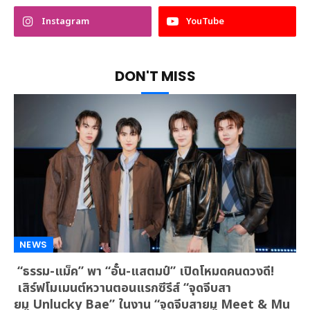
Instagram
YouTube
DON'T MISS
NEWS
“ธรรม-แม็ค” พา “อั๋น-แสตมป์” เปิดโหมดคนดวงดี!
เสิร์ฟโมเมนต์หวานตอนแรกซีรีส์ “จุดจีบสา
ยมู Unlucky Bae” ในงาน “จุดจีบสายมู Meet & Mu