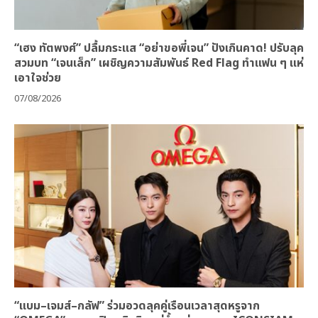
“เฮง ทัตพงศ์” ปลื้มกระแส “อย่าขอพี่เจน” ปังเกินคาด! ปรับลุค
สวมบท “เจนเล็ก” เผชิญความสัมพันธ์ Red Flag ทำแฟน ๆ แห่
เอาใจช่วย
07/08/2026
“แบม–เจมส์–กลัฟ” ร่วมอวดลุคคู่เรือนเวลาสุดหรูจาก