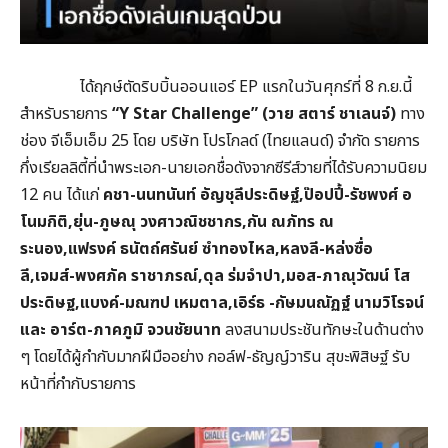
ได้ฤกษ์ตัดริบบิ้นออนแอร์ EP แรกในวันศุกร์ที่ 8 ก.ย.นี้
สำหรับรายการ
“Y Star Challenge” (วาย สตาร์ ชาเลนจ์)
ทาง
ช่อง จีเอ็มเอ็ม 25 โดย บริษัท โปรโกลด์ (ไทยแลนด์) จำกัด รายการ
กึ่งเรียลลิตี้ที่นำพระเอก-นายเอกชื่อดังจากซีรีส์วายที่ได้รับความนิยม
12 คน ได้แก่
คชา-นนทนันท์ อัญชุลีประดิษฐ์,ป๊อปปี้-รัชพงศ์ อ
โนมกิติ,ยุ่น-ภูษณุ วงศาวณิชชากร,กัน ณภัทร ณ
ระนอง,แฟรงค์ ธนัตถ์ศรันย์ ซำทองไหล,หลงลี-หล่งซื่อ
ลี,เจมส์-พงศภัค ราชาภรณ์,ดุล ร่มจำปา,มอส-ภาณุวัฒน์ โส
ประดิษฐ,แบงค์-มณฑป เหมตาล,เอิร์ธ -กัษมนณัฏฐ์ นามวิโรจน์
และ อาร์ต-ภาคภูมิ จวนชัยนาท
ลงสนามประชันทักษะในด้านต่าง
ๆ โดยได้ผู้กำกับมากฝีมืออย่าง กอล์ฟ-ธัญญ์วาริน สุขะพิสิษฐ์ รับ
หน้าที่กำกับรายการ