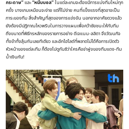
กระดาษ”
และ
“หนีบบอล”
ในแต่ละเกมจะต้องมีการแบ่งทีมใหม่ทุก
ครั้ง บางเกมเหมือนจะง่าย แต่ก็ไม่ง่าย คนที่แข็งแรงที่สุดอาจเป็น
ภาระของทีม สิ่งสำคัญที่สุดของการแข่งขัน นอกจากอาศัยดวงแล้ว
ยังต้องมีปฏิภาณไหวพริบในการวางแผนเพื่อคว้าชัยชนะให้กับทีม
ถึงขนาดที่พิธีกรหลักของรายการอย่าง ดีเจแนน-ลลิตา จึงวัฒนกิจ
ทั้งขำทั้งลุ้นกันเลยทีเดียว และอีกไฮไลต์ที่พลาดไม่ได้คือการเปิดตัว
หัวหน้าของแต่ละทีม ก็ต้องไปดูกันซิว่าใครคือจ่าฝูงของทีมแดง-ทีม
น้ำเงินกัน!