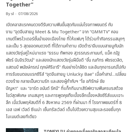
Together”
By
sl
07/08/2026
เปิดคลาสแรกคนดวงดีรับความฟินขั้นสุดกันแน่นโรงภาพยนตร์ กับ
งาน “จุดจีบสายมู Meet & Mu Together” จาก “GMMTV” คอน
เทนต์โพรไวเดอร์ชั้นนำของเมืองไทย ที่ให้แฟนๆ ได้ร่วมทำกิจกรรมสนุกๆ
และเป็น 5 สุดยอดคนดวงดี ที่ได้ถามคำถาม เปิดตำราจีบแบบสายมูกับนัก
แสดงวัยรุ่นคู่ใหม่มาแรง “ธรรม ทัพทอง สุวรรณระกานนท์, แม็ค ณัฐ
พัชร์ นิมจิรวัฒน์” และสองนักแสดงวัยรุ่นฝีมือดี “อั๋น ณภัทร พัชรชวลิต,
แสตมป์ พนัชษ์กรณ์ ฤกษ์ศิริอารี” กันอย่างใกล้ชิด และอินทุกอารมณ์ไปกับ
การรับชมตอนแรกซีรีส์ “จุดจีบสายมู Unlucky Bae” เมื่อคำสาป…เปลี่ยน
ดวงร้าย กลายเป็นความรัก และสองผู้กำกับฯ “โย อภิรักษ์ ชัย
ปัญหา” และ “อาร์ต อนันต์ รัศมี” ที่แท็กทีมมาเสิร์ฟความฟินครบรสด้วย
โชว์สุดพิเศษ เกมสนุกๆ และการพูดคุยถึงเบื้องลึกเบื้องหลังซีรีส์แบบเจาะ
ลึก เมื่อวันพฤหัสบดีที่ 6 สิงหาคม 2569 ที่ผ่านมา ที่ โรงภาพยนตร์ที่ 8
เอส เอฟ เวิลด์ ซีเนม่า เซ็นทรัลเวิลด์ เต็มไปด้วยความสุขและรอยยิ้มทุก
โมเมนต์เลยทีเดียว
TONEYLIU ถ่ายทอดเรื่องจริงสุดสะเทือนใจ