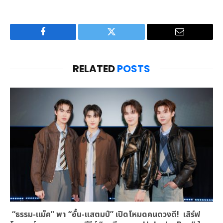
Facebook
Twitter
Email
RELATED
POSTS
“ธรรม-แม็ค” พา “อั๋น-แสตมป์” เปิดโหมดคนดวงดี! เสิร์ฟ