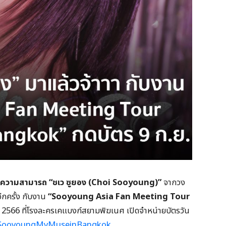
ความสามารถ “ชเว ซูยอง (
Choi Sooyoung)”
จากวง
กครั้ง กับงาน
“
Sooyoung Asia Fan Meeting Tour
คม 2566 ที่โรงละครเคแบงก์สยามพิฆเนศ เปิดจำหน่ายบัตรวัน
ly/SooyoungMyMuseinBangkok