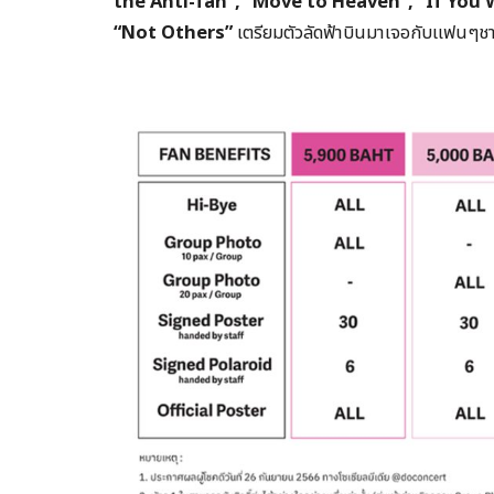
the Anti-fan”, “Move to Heaven”, “If You 
“Not Others”
เตรียมตัวลัดฟ้าบินมาเจอกับแฟนๆชา