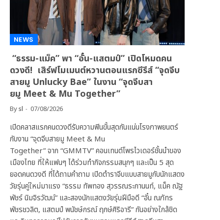
NEWS
“ธรรม-แม็ค” พา “อั๋น-แสตมป์” เปิดโหมดคน
ดวงดี! เสิร์ฟโมเมนต์หวานตอนแรกซีรีส์ “จุดจีบ
สายมู Unlucky Bae” ในงาน “จุดจีบสา
ยมู Meet & Mu Together”
By
sl
07/08/2026
เปิดคลาสแรกคนดวงดีรับความฟินขั้นสุดกันแน่นโรงภาพยนตร์
กับงาน “จุดจีบสายมู Meet & Mu
Together” จาก “GMMTV” คอนเทนต์โพรไวเดอร์ชั้นนำของ
เมืองไทย ที่ให้แฟนๆ ได้ร่วมทำกิจกรรมสนุกๆ และเป็น 5 สุด
ยอดคนดวงดี ที่ได้ถามคำถาม เปิดตำราจีบแบบสายมูกับนักแสดง
วัยรุ่นคู่ใหม่มาแรง “ธรรม ทัพทอง สุวรรณระกานนท์, แม็ค ณัฐ
พัชร์ นิมจิรวัฒน์” และสองนักแสดงวัยรุ่นฝีมือดี “อั๋น ณภัทร
พัชรชวลิต, แสตมป์ พนัชษ์กรณ์ ฤกษ์ศิริอารี” กันอย่างใกล้ชิด