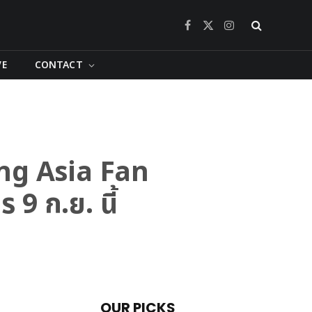
Facebook
X
Instagram
(Twitter)
VE
CONTACT
oung Asia Fan
 ก.ย. นี้
OUR PICKS