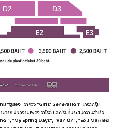
นนาม
“ซูยอง”
จากวง
“
Girls’ Generation”
เกิร์ลกรุ๊ป
ามารถ มีผลงานเพลง วาไรตี้ และซีรีย์ที่ประสบความสำเร็จ
nol”, “My Spring Days”, “Run On”, “So I Married