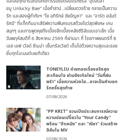
และอินทุกอารมณ์ไปกับการรับชมตอนแรกซีรีส์ “จุดจีบสา
ยมู Unlucky Bae” เมื่อคำสาป…เปลี่ยนดวงร้าย กลายเป็นความ
รัก และสองผู้กำกับฯ “โย อภิรักษ์ ชัยปัญหา” และ “อาร์ต อนันต์
รัศมี” ที่แท็กทีมมาเสิร์ฟความฟินครบรสด้วยโชว์สุดพิเศษ เกม
สนุกๆ และการพูดคุยถึงเบื้องลึกเบื้องหลังซีรีส์แบบเจาะลึก เมื่อ
วันพฤหัสบดีที่ 6 สิงหาคม 2569 ที่ผ่านมา ที่ โรงภาพยนตร์ที่ 8
เอส เอฟ เวิลด์ ซีเนม่า เซ็นทรัลเวิลด์ เต็มไปด้วยความสุขและรอย
ยิ้มทุกโมเมนต์เลยทีเดียว
TONEYLIU ถ่ายทอดเรื่องจริงสุด
สะเทือนใจ ผ่านซิงเกิลใหม่ “วันที่ฝน
พรำ” เมื่อความห่วงใย…อาจเป็นคำบอก
รักครั้งสุดท้าย
07/08/2026
“PP KRIT” ชวนเปิดประสบการณ์ความ
หวานซ่อนเปรี้ยวใน “Your Candy”
พร้อม “ต้าเหนิง” และ “ณิชา” ร่วมสร้าง
สีสันใน MV
07/08/2026