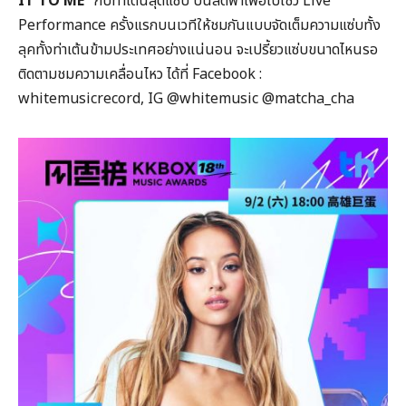
IT TO ME”
กับท่าเต้นสุดแซ่บ บินลัดฟ้าเพื่อไปโชว์ Live
Performance ครั้งแรกบนเวทีให้ชมกันแบบจัดเต็มความแซ่บทั้ง
ลุคทั้งท่าเต้นข้ามประเทศอย่างแน่นอน จะเปรี้ยวแซ่บขนาดไหนรอ
ติดตามชมความเคลื่อนไหว ได้ที่ Facebook :
whitemusicrecord, IG @whitemusic @matcha_cha