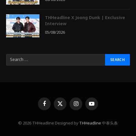
THHeadline X Joong Dunk | Exclusive
Interview
05/08/2026
Facebook
X
Instagram
YouTube
(Twitter)
© 2026 THHeadline Designed by
THHeadline
中泰头条