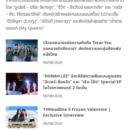
จากเปิดตัวเดบิวต์อย่างเป็นทางการไปเมื่อต้นปีที่ผ่านมา พวกเขาทั้งสาม นำ
โดย “จูเนียร์ – ปริยะ จิยางกูร”, “จีวัท – จีรวัฒน์ ชอบการกิจ” และ “เจนัส
– ศิระ วิจิตรธนารักษ์” เดินหน้าสร้างผลงานแบบนอนสต็อป ไม่ว่าจะเป็น
“ตัวปัญหา (Envy)”, “เนิร์ดดี (Nerdy)” และซิงเกิลล่าสุดอย่าง “เจ้าชาย
ของแก (My Queen)”
เปิดจดหมายแห่งความคิดถึง ‘Dear You
จดหมายรักถึงอาม่า’ ส่งต่อความอบอุ่นถึงแฟน
หนังไทย
06/08/2026
“HONAH LEE” จัดเสิร์ฟความฟินแบบคูณสอง
“บีเวอร์-ต้นหลิว” และ “เงิน-โอ๊ต” Special EP
ในโรงภาพยนตร์ 2 วันเต็ม
06/08/2026
THHeadline X Frozen Valentine |
Exclusive Interview
06/08/2026