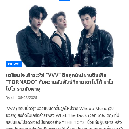
NEWS
เตรียมใจเฝ้าระวัง! “VVV” ฉีกลุคใหม่ผ่านซิงเกิล
“TORNADO” กับความสัมพันธ์ที่คาดเดาไม่ได้ มาไว
ไปไว ราวกับพายุ
By
sl
06/08/2026
“VVV (ทริปเปิ้ลวี)” บอยแบนด์คลื่นลูกใหม่จาก Whoop Music (วูป
มิวสิค) สังกัดในเครือค่ายเพลง What The Duck (วอท เดอะ ดัก) ที่มี
ศิลปินและโปรดิวเซอร์มือทองอย่าง “THE TOYS” นั่งแท่นผู้บริหาร หลัง