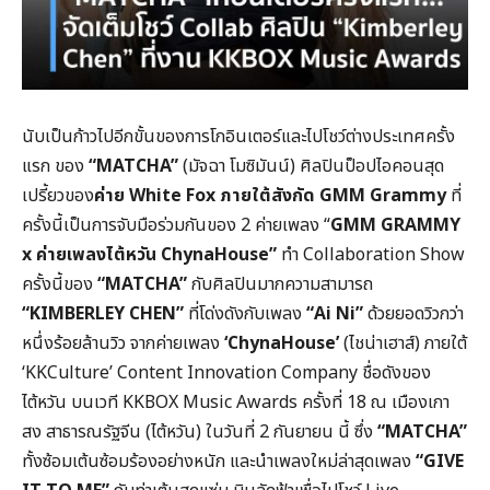
นับเป็นก้าวไปอีกขั้นของการโกอินเตอร์และไปโชว์ต่างประเทศครั้ง
แรก ของ
“MATCHA”
(มัจฉา โมซิมันน์) ศิลปินป็อปไอคอนสุด
เปรี้ยวของ
ค่าย White Fox ภายใต้สังกัด GMM Grammy
ที่
ครั้งนี้เป็นการจับมือร่วมกันของ 2 ค่ายเพลง “
GMM GRAMMY
x ค่ายเพลงไต้หวัน ChynaHouse”
ทำ Collaboration Show
ครั้งนี้ของ
“MATCHA”
กับศิลปินมากความสามารถ
“KIMBERLEY CHEN”
ที่โด่งดังกับเพลง
“Ai Ni”
ด้วยยอดวิวกว่า
หนึ่งร้อยล้านวิว จากค่ายเพลง
‘ChynaHouse’
(ไชน่าเฮาส์) ภายใต้
‘KKCulture’ Content Innovation Company ชื่อดังของ
ไต้หวัน บนเวที KKBOX Music Awards ครั้งที่ 18 ณ เมืองเกา
สง สาธารณรัฐจีน (ไต้หวัน) ในวันที่ 2 กันยายน นี้ ซึ่ง
“MATCHA”
ทั้งซ้อมเต้นซ้อมร้องอย่างหนัก และนำเพลงใหม่ล่าสุดเพลง
“GIVE