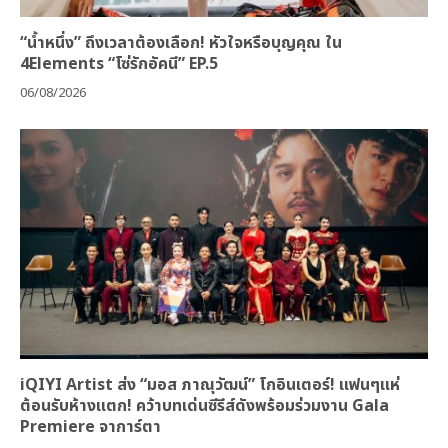
“น้ำหนึ่ง” ถึงเวลาต้องเลือก! หัวใจหรือบุญคุณ ใน
4Elements “โซ่รักอัคนี” EP.5
06/08/2026
iQIYI Artist ส่ง “มอส ภาณุวัฒน์” โกอินเตอร์! แฟนๆแห่
ต้อนรับห้างแตก! คว้าบทเด่นซีรีส์ดังพร้อมร่วมงาน Gala
Premiere จาการ์ตา