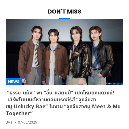
DON'T MISS
NEWS
“ธรรม-แม็ค” พา “อั๋น-แสตมป์” เปิดโหมดคนดวงดี!
เสิร์ฟโมเมนต์หวานตอนแรกซีรีส์ “จุดจีบสา
ยมู Unlucky Bae” ในงาน “จุดจีบสายมู Meet & Mu
Together”
By
sl
07/08/2026