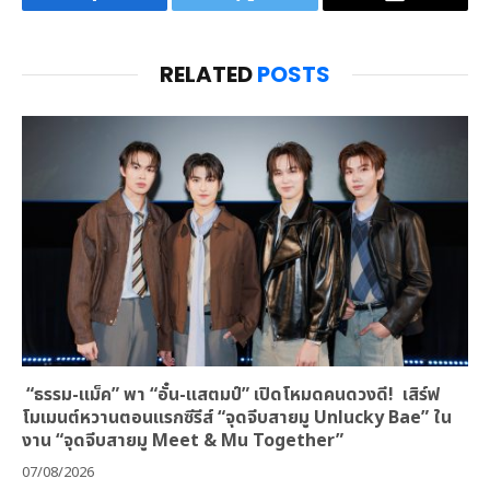
Facebook
Twitter
Email
RELATED
POSTS
“ธรรม-แม็ค” พา “อั๋น-แสตมป์” เปิดโหมดคนดวงดี! เสิร์ฟ
โมเมนต์หวานตอนแรกซีรีส์ “จุดจีบสายมู Unlucky Bae” ใน
งาน “จุดจีบสายมู Meet & Mu Together”
07/08/2026