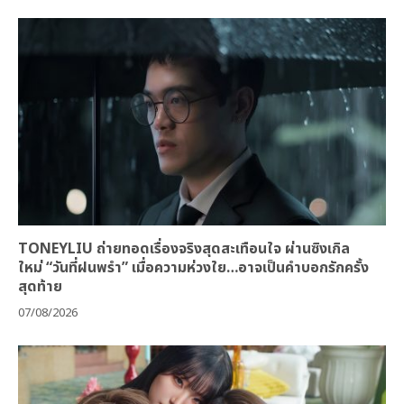
TONEYLIU ถ่ายทอดเรื่องจริงสุดสะเทือนใจ ผ่านซิงเกิล
ใหม่ “วันที่ฝนพรำ” เมื่อความห่วงใย…อาจเป็นคำบอกรักครั้ง
สุดท้าย
07/08/2026