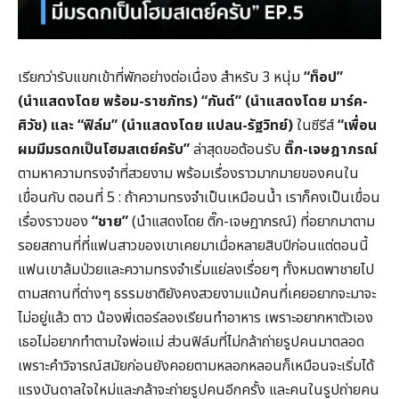
เรียกว่ารับแขกเข้าที่พักอย่างต่อเนื่อง สำหรับ 3 หนุ่ม
“ท็อป”
(นำแสดงโดย พร้อม-ราชภัทร) “กันต์” (นำแสดงโดย มาร์ค-
ศิวัช) และ “ฟิล์ม” (นำแสดงโดย แปลน-รัฐวิทย์)
ในซีรีส์
“เพื่อน
ผมมีมรดกเป็นโฮมสเตย์ครับ”
ล่าสุดขอต้อนรับ
ติ๊ก-เจษฎาภรณ์
ตามหาความทรงจำที่สวยงาม พร้อมเรื่องราวมากมายของคนใน
เขื่อนกับ ตอนที่ 5 : ถ้าความทรงจำเป็นเหมือนน้ำ เราก็คงเป็นเขื่อน
เรื่องราวของ
“ชาย”
(นำแสดงโดย ติ๊ก-เจษฎาภรณ์) ที่อยากมาตาม
รอยสถานที่ที่แฟนสาวของเขาเคยมาเมื่อหลายสิบปีก่อนแต่ตอนนี้
แฟนเขาล้มป่วยและความทรงจำเริ่มแย่ลงเรื่อยๆ ทั้งหมดพาชายไป
ตามสถานที่ต่างๆ ธรรมชาติยังคงสวยงามแม้คนที่เคยอยากจะมาจะ
ไม่อยู่แล้ว ตาว น้องพี่เตอร์ลองเรียนทำอาหาร เพราะอยากหาตัวเอง
เธอไม่อยากทำตามใจพ่อแม่ ส่วนฟิล์มที่ไม่กล้าถ่ายรูปคนมาตลอด
เพราะคำวิจารณ์สมัยก่อนยังคอยตามหลอกหลอนก็เหมือนจะเริ่มได้
แรงบันดาลใจใหม่และกล้าจะถ่ายรูปคนอีกครั้ง และคนในรูปถ่ายคน