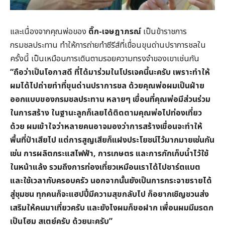
และเนื่องจากคุณพ่อของ
ติ๊ก-เจษฎาภรณ์
เป็นข้าราชการ
กรมชลประทาน ทำให้การถ่ายทำซีรีส์ที่เขื่อนขุนด่านปราการชลใน
ครั้งนี้ เป็นเหมือนการเดินตามรอยความทรงจำของเขาเช่นกัน
“ถือว่าเป็นโอกาสดี ที่ได้มาร่วมในโปรเจคนี้นะครับ เพราะทำให้
ผมได้ไปถ่ายทำที่ขุนด่านปราการชล ด้วยคุณพ่อผมเป็นฝ่าย
ออกแบบของกรมชลประทาน หลายๆ เขื่อนที่คุณพ่อมีส่วนร่วม
ในการสร้าง ในฐานะลูกก็เลยได้ติดตามคุณพ่อไปท่องเที่ยว
ด้วย ผมเข้าใจว่าหลายคนอาจมองว่าการสร้างเขื่อนจะทำให้
พื้นที่ป่าเสียไป แต่การสูญเสียก็แฝงประโยชน์ไว้มากมายเช่นกัน
เช่น การผลิตกระแสไฟฟ้า, การเกษตร และการกักเก็บน้ำไว้ใช้
ในหน้าแล้ง รวมถึงการท่องเที่ยวเหมือนเราได้ไปชาร์ตแบต
และใช้เวลากับครอบครัว นอกจากนั้นยังเป็นการกระจายรายได้
สู่ชุมชน ทุกคนก็จะแฮปปี้มีความสุขกลับไป ก็อยากเชิญชวนส่ง
เสริมให้คนมาเที่ยวครับ และยังไงผมก็ขอฝาก เพื่อนผมมีมรดก
เป็นโฮม สเตย์ครับ ด้วยนะครับ”