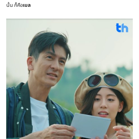
นั้น ก็คือ
เบล