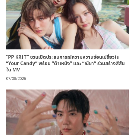
“PP KRIT” ชวนเปิดประสบการณ์ความหวานซ่อนเปรี้ยวใน
“Your Candy” พร้อม “ต้าเหนิง” และ “ณิชา” ร่วมสร้างสีสัน
ใน MV
07/08/2026