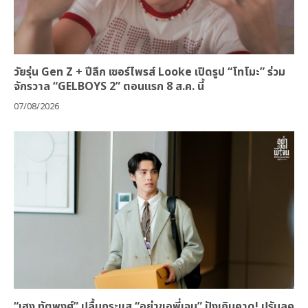
วัยรุ่น Gen Z + ปีลึก เซอร์ไพรส์ Looke เปิดรูป “โทโมะ” ร่วม
จักรวาล “GELBOYS 2” ตอนแรก 8 ส.ค. นี้
07/08/2026
“เฮง ทัตพงศ์” ปลื้มกระแส “อย่าขอพี่เจน” ปังเกินคาด! ปรับลุค