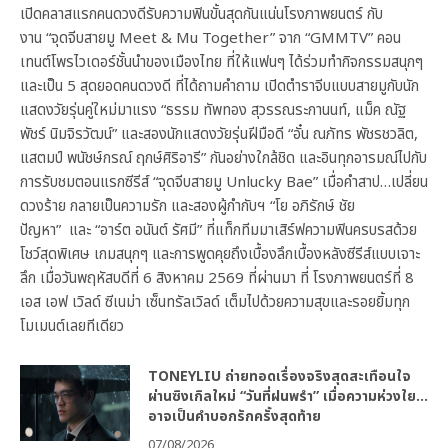
เปิดคลาสแรกคนดวงดีรับความฟินขั้นสุดกันแน่นโรงภาพยนตร์ กับ
งาน “จุดจีบสายมู Meet & Mu Together” จาก “GMMTV” คอน
เทนต์โพรไวเดอร์ชั้นนำของเมืองไทย ที่ให้แฟนๆ ได้ร่วมทำกิจกรรมสนุกๆ
และเป็น 5 สุดยอดคนดวงดี ที่ได้ถามคำถาม เปิดตำราจีบแบบสายมูกับนัก
แสดงวัยรุ่นคู่ใหม่มาแรง “ธรรม ทัพทอง สุวรรณระกานนท์, แม็ค ณัฐ
พัชร์ นิมจิรวัฒน์” และสองนักแสดงวัยรุ่นฝีมือดี “อั๋น ณภัทร พัชรชวลิต,
แสตมป์ พนัชษ์กรณ์ ฤกษ์ศิริอารี” กันอย่างใกล้ชิด และอินทุกอารมณ์ไปกับ
การรับชมตอนแรกซีรีส์ “จุดจีบสายมู Unlucky Bae” เมื่อคำสาป…เปลี่ยน
ดวงร้าย กลายเป็นความรัก และสองผู้กำกับฯ “โย อภิรักษ์ ชัย
ปัญหา” และ “อาร์ต อนันต์ รัศมี” ที่แท็กทีมมาเสิร์ฟความฟินครบรสด้วย
โชว์สุดพิเศษ เกมสนุกๆ และการพูดคุยถึงเบื้องลึกเบื้องหลังซีรีส์แบบเจาะ
ลึก เมื่อวันพฤหัสบดีที่ 6 สิงหาคม 2569 ที่ผ่านมา ที่ โรงภาพยนตร์ที่ 8
เอส เอฟ เวิลด์ ซีเนม่า เซ็นทรัลเวิลด์ เต็มไปด้วยความสุขและรอยยิ้มทุก
โมเมนต์เลยทีเดียว
TONEYLIU ถ่ายทอดเรื่องจริงสุดสะเทือนใจ
ผ่านซิงเกิลใหม่ “วันที่ฝนพรำ” เมื่อความห่วงใย…
อาจเป็นคำบอกรักครั้งสุดท้าย
07/08/2026