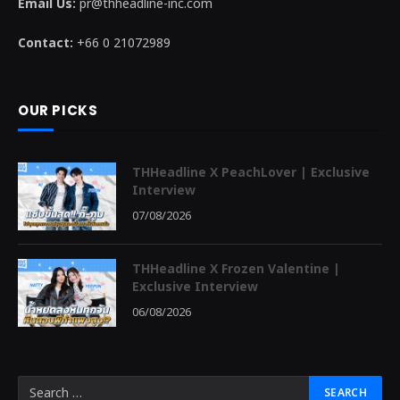
Email Us:
pr@thheadline-inc.com
Contact:
+66 0 21072989
OUR PICKS
THHeadline X PeachLover | Exclusive
Interview
07/08/2026
THHeadline X Frozen Valentine |
Exclusive Interview
06/08/2026