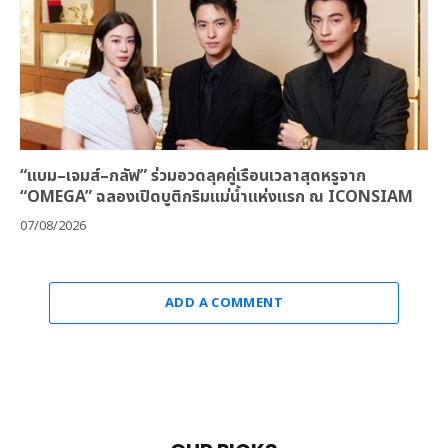
“แบม–เจมส์–กลัฟ” ร่วมอวดลุคคู่เรือนเวลาสุดหรูจาก
“OMEGA” ฉลองเปิดบูติกริมแม่น้ำแห่งแรก ณ ICONSIAM
07/08/2026
ADD A COMMENT