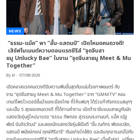
NEWS
“ธรรม-แม็ค” พา “อั๋น-แสตมป์” เปิดโหมดคนดวงดี!
เสิร์ฟโมเมนต์หวานตอนแรกซีรีส์ “จุดจีบสา
ยมู Unlucky Bae” ในงาน “จุดจีบสายมู Meet & Mu
Together”
By
sl
07/08/2026
เปิดคลาสแรกคนดวงดีรับความฟินขั้นสุดกันแน่นโรงภาพยนตร์ กับ
งาน “จุดจีบสายมู Meet & Mu Together” จาก “GMMTV” คอน
เทนต์โพรไวเดอร์ชั้นนำของเมืองไทย ที่ให้แฟนๆ ได้ร่วมทำกิจกรรมสนุกๆ
และเป็น 5 สุดยอดคนดวงดี ที่ได้ถามคำถาม เปิดตำราจีบแบบสายมูกับนัก
แสดงวัยรุ่นคู่ใหม่มาแรง “ธรรม ทัพทอง สุวรรณระกานนท์, แม็ค ณัฐ
พัชร์ นิมจิรวัฒน์” และสองนักแสดงวัยรุ่นฝีมือดี “อั๋น ณภัทร พัชรชวลิต,
แสตมป์ พนัชษ์กรณ์ ฤกษ์ศิริอารี” กันอย่างใกล้ชิด และอินทุกอารมณ์ไปกับ
การรับชมตอนแรกซีรีส์ “จุดจีบสายมู Unlucky Bae” เมื่อคำสาป…เปลี่ยน