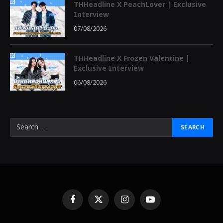
THHeadline X PeachLover | Exclusive
Interview
07/08/2026
THHeadline X Frozen Valentine |
Exclusive Interview
06/08/2026
Facebook
X
Instagram
YouTube
(Twitter)