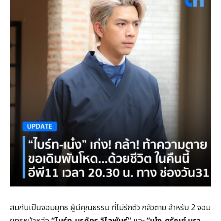
สมกับเป็นจอมยุทธ ผู้มีคุณธรรม ที่ไม่รักตัว กลัวตาย สำหรับ 2 จอม
ยุทธหน้าหล่อ
“ไบร์ท
-นรภัทร วิไลพันธุ์”
และ
“เน๋ง
-ศรัณย์ นรา