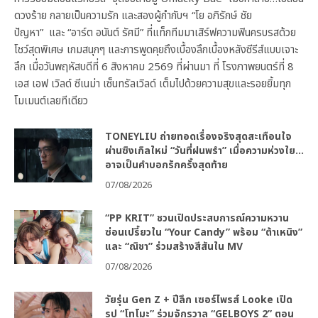
ดวงร้าย กลายเป็นความรัก และสองผู้กำกับฯ “โย อภิรักษ์ ชัย
ปัญหา” และ “อาร์ต อนันต์ รัศมี” ที่แท็กทีมมาเสิร์ฟความฟินครบรสด้วย
โชว์สุดพิเศษ เกมสนุกๆ และการพูดคุยถึงเบื้องลึกเบื้องหลังซีรีส์แบบเจาะ
ลึก เมื่อวันพฤหัสบดีที่ 6 สิงหาคม 2569 ที่ผ่านมา ที่ โรงภาพยนตร์ที่ 8
เอส เอฟ เวิลด์ ซีเนม่า เซ็นทรัลเวิลด์ เต็มไปด้วยความสุขและรอยยิ้มทุก
โมเมนต์เลยทีเดียว
TONEYLIU ถ่ายทอดเรื่องจริงสุดสะเทือนใจ
ผ่านซิงเกิลใหม่ “วันที่ฝนพรำ” เมื่อความห่วงใย…
อาจเป็นคำบอกรักครั้งสุดท้าย
07/08/2026
“PP KRIT” ชวนเปิดประสบการณ์ความหวาน
ซ่อนเปรี้ยวใน “Your Candy” พร้อม “ต้าเหนิง”
และ “ณิชา” ร่วมสร้างสีสันใน MV
07/08/2026
วัยรุ่น Gen Z + ปีลึก เซอร์ไพรส์ Looke เปิด
รูป “โทโมะ” ร่วมจักรวาล “GELBOYS 2” ตอน