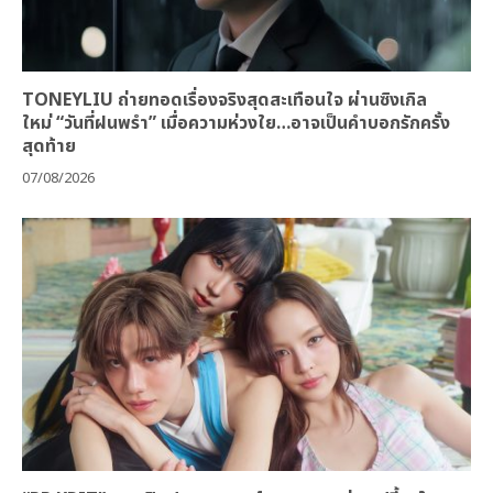
TONEYLIU ถ่ายทอดเรื่องจริงสุดสะเทือนใจ ผ่านซิงเกิล
ใหม่ “วันที่ฝนพรำ” เมื่อความห่วงใย…อาจเป็นคำบอกรักครั้ง
สุดท้าย
07/08/2026