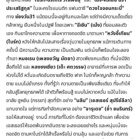
ประเสริฐกุล”
ในละครโรแมนติก แฟนตาซี
“ดวงใจจอมกระบี่”
ทาง
ช่องวัน
31
แม้ตอนนี้จะอยู่กันคนละโลก แต่ต่างมีความเด็ดเดี่ยว
กล้าหาญ ยืนหนึ่งในปฐพี โดยเฉพาะ
“ฉีเซิน” (เน๋ง)
ที่ยอมสละตัว
เอง กินยาโกงความตาย เผื่อหาทางถอดจิต มาตามหา
“หวังอี้เทียน”
(ไบร์ท)
หวังให้กลับไปสะสางเรื่องวุ่นวายในยุทธภพ แม้การเดินทาง
ครั้งนี้ มีความเป็น ความตาย เป็นเดิมพัน แต่เน๋งก็พร้อมใจจะลอง
ทำเอา
หมอเรน (เพลงขวัญ นัตยา)
สาวเพียงคนเดียว ที่เน๋งมีจิต
สื่อถึงได้ และ
หลงซงเซียว (เต๊ะ ศตวรรษ)
อาจารย์ที่เคารพ อดเป็น
ห่วงไม่ได้ หวั่นจะเกิดอันตรายถึงชีวิต ฟาก ไบร์ทก็หาญกล้า ท้าความ
ตาย แบบไม่ยำเกรง ทั้งที่รู้ว่า ความตายเป็นเพียงสิ่งเดียว ที่จะทำให้
กลับสู่โลกยุทธภพได้ เจ้าตัวก็พร้อมสู้ แบบไม่หวาดหวั่น แม้ในใจจะ
อาลัย ฮูหยิน (ภรรยา) สุดที่รัก อย่าง
“นลิน”
(
เอสเธอร์ สุปรีย์ลีลา)
แทบขาดใจ แต่ภารกิจกำจัดคนพาล อย่าง
“จารุเดช” (อ่ำ อมรินทร์)
รอให้สะสางอยู่ งานนี้ ภารกิจที่ไบร์ท ต้องเอาชีวิตเข้าแลก เพื่อช่วย
เอสเธอร์ให้รอดพ้นจากอันตราย จะลงเอยอย่างไร และหนุ่มเน๋งจะ
ถอดจิต ตามหาไบร์ทได้สำเร็จหรือไม่ ตามลุ้น และเอาใจช่วย กับการ