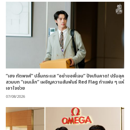
“เฮง ทัตพงศ์” ปลื้มกระแส “อย่าขอพี่เจน” ปังเกินคาด! ปรับลุค
สวมบท “เจนเล็ก” เผชิญความสัมพันธ์ Red Flag ทำแฟน ๆ แห่
เอาใจช่วย
07/08/2026