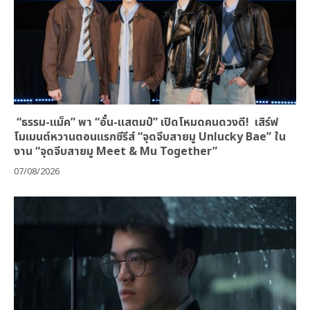
“ธรรม-แม็ค” พา “อั๋น-แสตมป์” เปิดโหมดคนดวงดี! เสิร์ฟ
โมเมนต์หวานตอนแรกซีรีส์ “จุดจีบสายมู Unlucky Bae” ใน
งาน “จุดจีบสายมู Meet & Mu Together”
07/08/2026