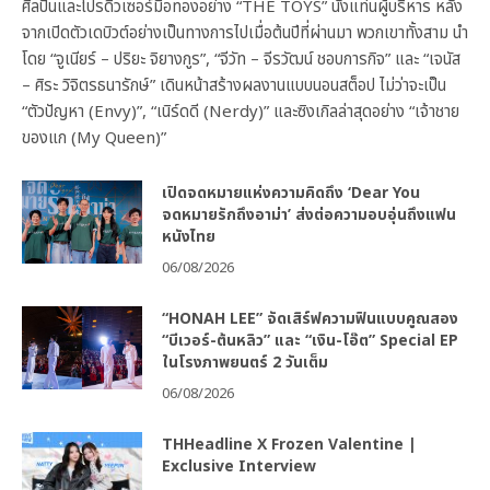
ศิลปินและโปรดิวเซอร์มือทองอย่าง “THE TOYS” นั่งแท่นผู้บริหาร หลัง
จากเปิดตัวเดบิวต์อย่างเป็นทางการไปเมื่อต้นปีที่ผ่านมา พวกเขาทั้งสาม นำ
โดย “จูเนียร์ – ปริยะ จิยางกูร”, “จีวัท – จีรวัฒน์ ชอบการกิจ” และ “เจนัส
– ศิระ วิจิตรธนารักษ์” เดินหน้าสร้างผลงานแบบนอนสต็อป ไม่ว่าจะเป็น
“ตัวปัญหา (Envy)”, “เนิร์ดดี (Nerdy)” และซิงเกิลล่าสุดอย่าง “เจ้าชาย
ของแก (My Queen)”
เปิดจดหมายแห่งความคิดถึง ‘Dear You
จดหมายรักถึงอาม่า’ ส่งต่อความอบอุ่นถึงแฟน
หนังไทย
06/08/2026
“HONAH LEE” จัดเสิร์ฟความฟินแบบคูณสอง
“บีเวอร์-ต้นหลิว” และ “เงิน-โอ๊ต” Special EP
ในโรงภาพยนตร์ 2 วันเต็ม
06/08/2026
THHeadline X Frozen Valentine |
Exclusive Interview