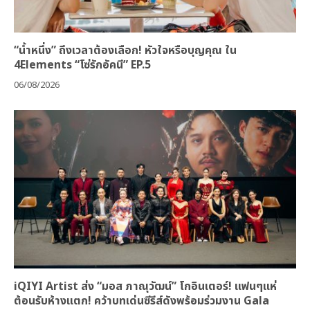
“น้ำหนึ่ง” ถึงเวลาต้องเลือก! หัวใจหรือบุญคุณ ใน
4Elements “โซ่รักอัคนี” EP.5
06/08/2026
iQIYI Artist ส่ง “มอส ภาณุวัฒน์” โกอินเตอร์! แฟนๆแห่
ต้อนรับห้างแตก! คว้าบทเด่นซีรีส์ดังพร้อมร่วมงาน Gala