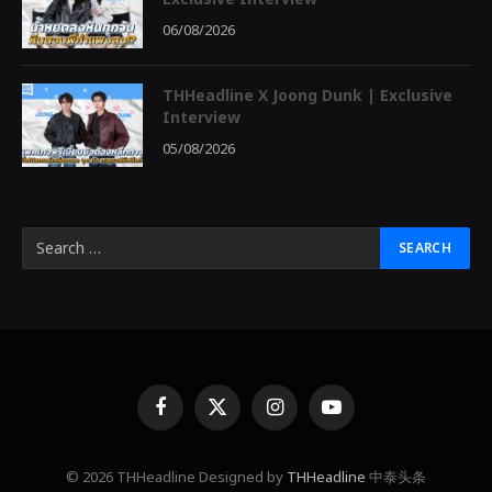
06/08/2026
THHeadline X Joong Dunk | Exclusive
Interview
05/08/2026
Facebook
X
Instagram
YouTube
(Twitter)
© 2026 THHeadline Designed by
THHeadline
中泰头条