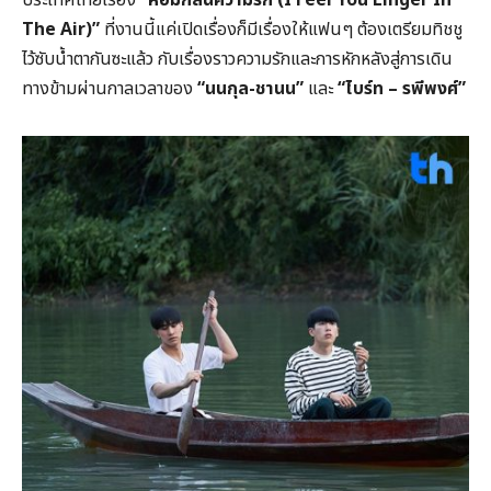
The Air)”
ที่งานนี้แค่เปิดเรื่องก็มีเรื่องให้แฟนๆ ต้องเตรียมทิชชู
ไว้ซับน้ำตากันซะแล้ว กับเรื่องราวความรักและการหักหลังสู่การเดิน
ทางข้ามผ่านกาลเวลาของ
“นนกุล-ชานน”
และ
“ไบร์ท – รพีพงศ์”