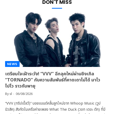
DON'T MISS
NEWS
เตรียมใจเฝ้าระวัง! “VVV” ฉีกลุคใหม่ผ่านซิงเกิล
“TORNADO” กับความสัมพันธ์ที่คาดเดาไม่ได้ มาไว
ไปไว ราวกับพายุ
By
sl
06/08/2026
“VVV (ทริปเปิ้ลวี)” บอยแบนด์คลื่นลูกใหม่จาก Whoop Music (วูป
มิวสิค) สังกัดในเครือค่ายเพลง What The Duck (วอท เดอะ ดัก) ที่มี