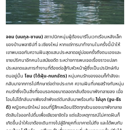
จอม (นนกุล-ชานน)
สถาปนิกหนุ่มผู้ต้องมารีโนเวทเรือนหลังเล็ก
ของบ้านพลาธิปที่ จ.เชียงใหม่ หากแต่การมาทำงานในครั้งนี้นำให้
เขาพบเจอกับความฝันสุดแสนประหลาดอยู่บ่อยครั้งถึงตนเองและ
ชายปริศนาอีกคนในสมัยอดีต ระหว่างการพบเจอเรื่องราวแปลก
ประหลาดและการทำงานที่ต้องต่อสู้กับหัวหน้าผู้ซึ่งเป็นปรปักษ์กับ
ตนอยู่นั้น
โอม (ไต้ฝุ่น-กนกฉัตร)
หนุ่มคนรักของจอมก็กำลังจะ
กลับมาจากการไปศึกษาต่อต่างประเทศ ความฝันที่เคยสร้างกับหนุ่ม
คนรักซึ่งเป็นสิ่งที่จอมรอคอยมาตลอดกลับต้องมาพังทลายลง เมื่อ
โอมไม่ได้กลับมาเพียงลำพังแต่ดันกลับมาพร้อมกับ
ไข่มุก (จูน-ธีร
ตี)
หญิงคนรักใหม่ จอมที่รู้สึกเหมือนชีวิตทุกส่วนของเขาพังทลาย
ตัดสินใจออกไปดื่มเพื่อเยียวยาจิตใจ แต่แล้วเหตุการณ์ไม่คาดฝันก็
เกิดขึ้นนำให้เขาต้องเดินทางไปสู่อีกยุคที่เขาคาดไม่ถึง และได้พบกับ