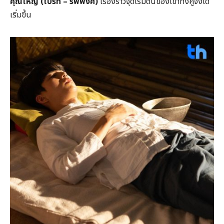
คุณใหญ่ (ไบร์ท – รพีพงศ์)
เรื่องราวจุดเริ่มต้นของเขาทั้งคู่จึงได้
เริ่มขึ้น