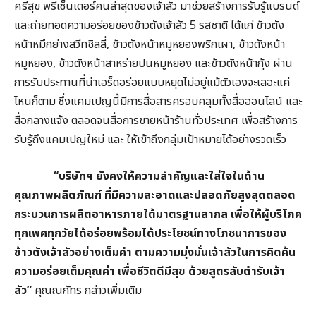
ศรีสุข พรีเซ็นเตอร์คนล่าสุดของเจ้าสัว มาช่วยสร้างการรับรู้แบรนด์
และถ่ายทอดความอร่อยของข้าวตังเจ้าสัว 5 รสชาติ ได้แก่ ข้าวตัง
หน้าหมึกย่างสวีทชิลลี่, ข้าวตังหน้าหมูหยองพริกเผา, ข้าวตังหน้า
หมูหยอง, ข้าวตังหน้าสาหร่ายปนหมูหยอง และข้าวตังหน้ากุ้ง ผ่าน
การรับประทานที่น่าเอร็ดอร่อยแบบหยุดไม่อยู่แม้ตัวเองจะเลอะแค่
ไหนก็ตาม ซึ่งแคมเปญนี้มีการสื่อสารครอบคลุมทั้งสื่อออนไลน์ และ
สื่อกลางแจ้ง ตลอดจนสื่อการขายหน้าร้านทั่วประเทศ เพื่อสร้างการ
รับรู้ถึงแคมเปญใหม่ และ ให้เข้าถึงกลุ่มเป้าหมายได้อย่างรวดเร็ว
“บริษัทฯ ยังคงให้ความสำคัญและใส่ใจในด้าน
คุณภาพผลิตภัณฑ์ ที่มีความสะอาดและปลอดภัยสูงสุดตลอด
กระบวนการผลิตอาหารภายใต้มาตรฐานสากล เพื่อให้ผู้บริโภค
ทุกเพศทุกวัยได้อร่อยพร้อมได้ประโยชน์ทางโภชนาการของ
ข้าวตังเจ้าสัวอย่างเต็มคำ ตามความมุ่งมั่นเจ้าสัวในการคิดค้น
ความอร่อยเต็มคุณค่า เพื่อชีวิตดีมีสุข ด้วยสูตรลับตำรับเจ้า
สัว”
คุณณภัทร กล่าวเพิ่มเติม