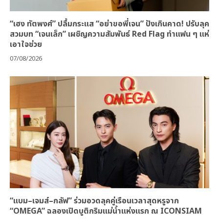
“เฮง ทัตพงศ์” ปลื้มกระแส “อย่าขอพี่เจน” ปังเกินคาด! ปรับลุค
สวมบท “เจนเล็ก” เผชิญความสัมพันธ์ Red Flag ทำแฟน ๆ แห่
เอาใจช่วย
07/08/2026
“แบม–เจมส์–กลัฟ” ร่วมอวดลุคคู่เรือนเวลาสุดหรูจาก
“OMEGA” ฉลองเปิดบูติกริมแม่น้ำแห่งแรก ณ ICONSIAM