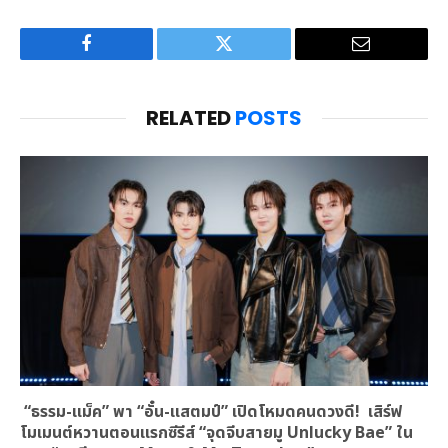
Facebook
Twitter
Email
RELATED
POSTS
“ธรรม-แม็ค” พา “อั๋น-แสตมป์” เปิดโหมดคนดวงดี! เสิร์ฟ
โมเมนต์หวานตอนแรกซีรีส์ “จุดจีบสายมู Unlucky Bae” ใน