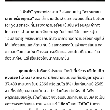
“เจ้าสัว”
รุกตลาดไตรมาศ 3 ส่งแคมเปญ
“อร่อยยอม
เลอะ อร่อยทุกรส”
ตอกย้ำความเป็นเจ้าตลาดขนมขบเคี้ยว better
for you snack ที่มีรสชาติความอร่อย เข้มข้น พร้อมคุณค่าทาง
โภชนาการ ผ่านภาพยนตร์โฆษณาชุดใหม่ โดยได้นักแสดงหนุ่ม
“เจมส์ จิรายุ” พรีเซนเตอร์คนล่าสุด มาถ่ายทอดความอร่อยที่หยุดไม่
ได้แม้ต้องยอมเลอะก็ตาม กับ 5 รสชาติสุดฮิตในแพ็คเกจสีสันสะดุด
ตา ตอบรับเทรนด์พฤติกรรมการบริโภคของคนไทยที่ความอร่อย
ต้องมาก่อน แต่ใส่ใจเรื่องโภชนาการมากขึ้น
คุณณภัทร โมรินทร์
ประธานเจ้าหน้าที่บริหาร
บริษัท เตีย
หงี่เฮียง (เจ้าสัว) จำกัด
กล่าวถึงตลาดขนมขบเคี้ยวมีมูลค่าสูงกว่า
37,480 ล้านบาท ในปี 2566 หรือเติบโต 8% เมื่อเทียบกับปี 2565
จากที่เราได้บุกตลาดสแน็คมาอย่างต่อเนื่อง ทำให้เราเข้าใจถึง
พฤติกรรมของผู้บริโภคไทยยังคงชอบรับประทานขนมขบเคี้ยวเป็น
ของว่างรองท้องและทานเพลิน แต่
“เลือก”
และ
“ใส่ใจ”
ในการ