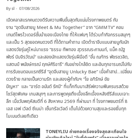
By
sl
07/08/2026
เปิดคลาสแรกคนดวงดีรับความฟินขั้นสุดกันแน่นโรงภาพยนตร์ กับ
งาน “จุดจีบสายมู Meet & Mu Together” จาก “GMMTV” คอน
เทนต์โพรไวเดอร์ชั้นนำของเมืองไทย ที่ให้แฟนๆ ได้ร่วมทำกิจกรรมสนุกๆ
และเป็น 5 สุดยอดคนดวงดี ที่ได้ถามคำถาม เปิดตำราจีบแบบสายมูกับนัก
แสดงวัยรุ่นคู่ใหม่มาแรง “ธรรม ทัพทอง สุวรรณระกานนท์, แม็ค ณัฐ
พัชร์ นิมจิรวัฒน์” และสองนักแสดงวัยรุ่นฝีมือดี “อั๋น ณภัทร พัชรชวลิต,
แสตมป์ พนัชษ์กรณ์ ฤกษ์ศิริอารี” กันอย่างใกล้ชิด และอินทุกอารมณ์ไปกับ
การรับชมตอนแรกซีรีส์ “จุดจีบสายมู Unlucky Bae” เมื่อคำสาป…เปลี่ยน
ดวงร้าย กลายเป็นความรัก และสองผู้กำกับฯ “โย อภิรักษ์ ชัย
ปัญหา” และ “อาร์ต อนันต์ รัศมี” ที่แท็กทีมมาเสิร์ฟความฟินครบรสด้วย
โชว์สุดพิเศษ เกมสนุกๆ และการพูดคุยถึงเบื้องลึกเบื้องหลังซีรีส์แบบเจาะ
ลึก เมื่อวันพฤหัสบดีที่ 6 สิงหาคม 2569 ที่ผ่านมา ที่ โรงภาพยนตร์ที่ 8
เอส เอฟ เวิลด์ ซีเนม่า เซ็นทรัลเวิลด์ เต็มไปด้วยความสุขและรอยยิ้มทุก
โมเมนต์เลยทีเดียว
TONEYLIU ถ่ายทอดเรื่องจริงสุดสะเทือนใจ
ผ่านซิงเกิลใหม่ “วันที่ฝนพรำ” เมื่อความห่วงใย…