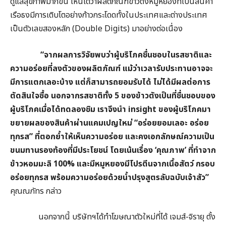
ดูแลสุขภาพมากขึ้น เห็นได้ว่าผลิตภัณฑ์ข้าวตังหมูหยองที่เป็นสินค้า
เรือธงมีการเติบโตอย่างก้าวกระโดดทั้งในประเทศและต่างประเทศ
เป็นตัวเลขสองหลัก (Double Digits) มาอย่างต่อเนื่อง
“จากผลการวิจัยพบว่าผู้บริโภคชื่นชอบในรสชาติและ
ความอร่อยที่ลงตัวของผลิตภัณฑ์ แม้ว่าเวลารับประทานอาจจะ
มีการแตกเลอะบ้าง แต่ก็สามารถยอมรับได้ ไม่ได้มีผลต่อการ
ตัดสินใจซื้อ นอกจากรสชาติทั้ง 5 ของข้าวตังเป็นที่ชื่นชอบของ
ผู้บริโภคเมื่อได้ทดลองชิม เราจึงนำ insight ของผู้บริโภคมา
ขยายผลของสินค้าผ่านแคมเปญใหม่ “อร่อยยอมเลอะ อร่อย
ทุกรส” ที่ตอกย้ำให้เห็นความอร่อย และคงเอกลักษณ์ความเป็น
ขนมทานรองท้องที่มีประโยชน์ โดยเน้นเรื่อง ‘คุณภาพ’ ที่ทำจาก
ข้าวหอมมะลิ 100% และมีหมูหยองมีโปรตีนจากเนื้อสัตว์ กรอบ
อร่อยทุกรส พร้อมความอร่อยด้วยน้ำปรุงสูตรลับฉบับเจ้าสัว”
คุณณภัทร กล่าว
นอกจากนี้ บริษัทฯได้ทำโฆษณาตัวใหม่ที่ได้ เจมส์-จิรายุ ตั้ง