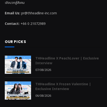
เชิงบวกสู่สังคม
Email Us:
pr@thheadline-inc.com
Contact:
+66 0 21072989
OUR PICKS
THHeadline X PeachLover | Exclusive
Interview
07/08/2026
THHeadline X Frozen Valentine |
Exclusive Interview
06/08/2026