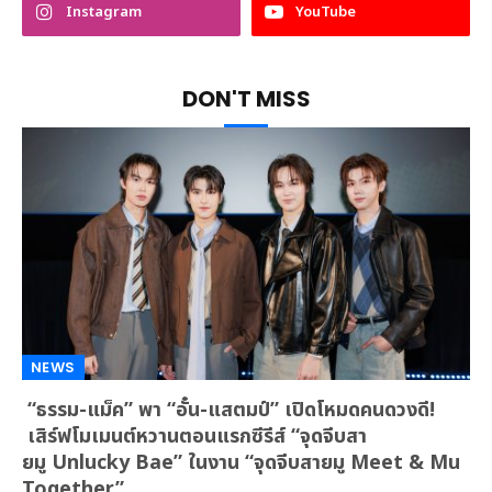
Instagram
YouTube
DON'T MISS
NEWS
“ธรรม-แม็ค” พา “อั๋น-แสตมป์” เปิดโหมดคนดวงดี!
เสิร์ฟโมเมนต์หวานตอนแรกซีรีส์ “จุดจีบสา
ยมู Unlucky Bae” ในงาน “จุดจีบสายมู Meet & Mu
Together”