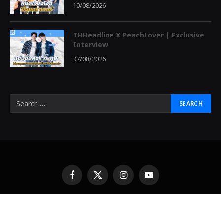
10/08/2026
THHeadline X PeachLover | Exclusive
Interview
07/08/2026
Facebook
X
Instagram
YouTube
(Twitter)
© 2026 THHeadline Designed by
THHeadline
中泰头条