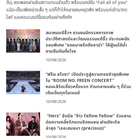
วัน) ลงเพลงผ่านอินสตาแกรมส่วนตัว พร้อมแคปชั่น “Fall all of you”
แม้จะเป็นเพียงช่วงสั้น ๆ แต่ก็ทำให้หลายคนหยุดฟัง พร้อมแห่เข้ามากด
ไลก์ และคอมเมนต์ชื่นชมกันอย่างคึกคัก
สมาคมแต้จิ๋วฯ ชวนชมนิทรรศการภาพ
ประวัติศาสตร์และวัฒนธรรมแต้จิ๋ว ประกบหนัง
รอบพิเศษ “จดหมายรักถึงอาม่า” ให้ผู้ชมได้น้ำ
ตามซึมกันทั่งโรง
10/08/2026
“ฟรีน สโรชา” เปิดประตูสู่ความทรงจำสุดพิเศษ
ใน “ROOM NO. FREEN CONCERT”
คอนเสิร์ตเดี่ยวครั้งแรก ท่ามกลางแฟน ๆ ที่ร่วม
เติมเต็มทุกโมเมนต์
10/08/2026
“Hers” จับมือ “ข้าว fellow fellow” ร่วมสาน
ต่อความคลั่งรักแบบจิกหมอน ผ่านซิงเกิล
ล่าสุด “เธอเสมอมา (precious)”
10/08/2026