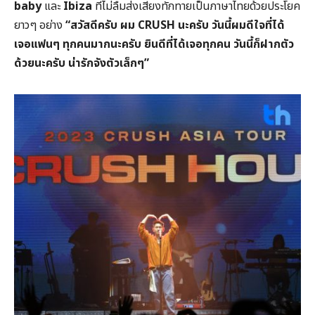
baby
และ
Ibiza
ที่ไม่ลืมส่งเสียงทักทายเป็นภาษาไทยด้วยประโยค
ยาวๆ อย่าง
“สวัสดีครับ ผม CRUSH นะครับ วันนี้ผมดีใจที่ได้
เจอแฟนๆ ทุกคนมากนะครับ ยินดีที่ได้เจอทุกคน วันนี้ก็ฝากตัว
ด้วยนะครับ น่ารักจังตัวเล็กๆ”