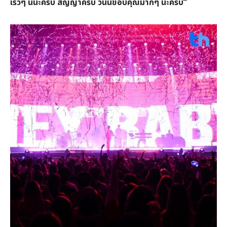
เร็วๆ นี้นะครับ สัญญาครับ วันนี้ขอบคุณมากๆ นะครับ”