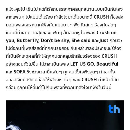
แม้จะคุยไป เขินไป แต่ก็เรียกบรรยากาศสนุกสนานแบบเป็นกันเอง
จากแฟนๆ ไปแบบเต็มร้อย กำลังใจมาเต็มขนาดนี้
CRUSH
ก็ขอส่ง
มอบเพลงเพราะมาให้ฟังกันแบบยาวๆ ฟังกันสดๆ ร้องกันสดๆ
แบบที่ทำเอาความสุขของแฟนๆ ล้นออกหู ในเพลง
Crush on
you, Butterfly, Don’t be shy, She said
และ
Just
ก่อนจะ
ไปต่อกันที่เพลย์ลิสต์ที่ทุกคนรอคอย กับเหล่าเพลงประกอบซีรีส์ดัง
ที่เป็นอีกเหตุผลที่ทำให้ทุกคนตกหลุมรักเสียงร้องของ
CRUSH
อย่างถอนตัวไม่ขึ้น ไม่ว่าจะเป็นเพลง L
ET US GO, Beautiful
และ
SOFA
ซึ่งช่วงเวลานี้แฟนๆ ทุกคนตั้งใจฟังสุดๆ ทำเอาทั้ง
ฮอลล์เงียบสงัด ปล่อยให้เสียงหวานๆ ของ
CRUSH
ทำหน้าที่ขับ
กล่อมทุกคนให้ดื่มด่ำไปกับเพลงที่พวกเขาตั้งใจมาฟังในวันนี้