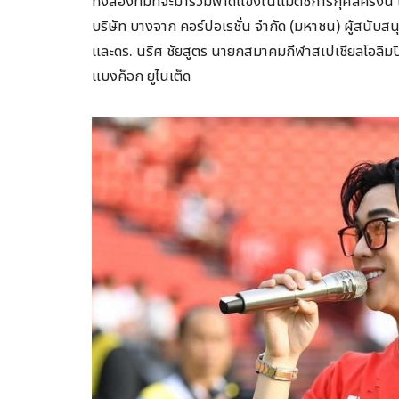
ทั้งสองทีมที่จะมาร่วมฟาดแข้งในแมตช์การกุศลครั้งน
บริษัท บางจาก คอร์ปอเรชั่น จำกัด (มหาชน) ผู้สนับสน
และดร. นริศ ชัยสูตร นายกสมาคมกีฬาสเปเชียลโอลิมปิ
แบงค็อก ยูไนเต็ด