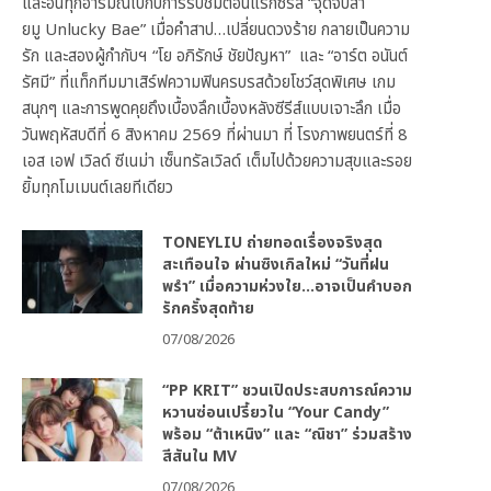
และอินทุกอารมณ์ไปกับการรับชมตอนแรกซีรีส์ “จุดจีบสา
ยมู Unlucky Bae” เมื่อคำสาป…เปลี่ยนดวงร้าย กลายเป็นความ
รัก และสองผู้กำกับฯ “โย อภิรักษ์ ชัยปัญหา” และ “อาร์ต อนันต์
รัศมี” ที่แท็กทีมมาเสิร์ฟความฟินครบรสด้วยโชว์สุดพิเศษ เกม
สนุกๆ และการพูดคุยถึงเบื้องลึกเบื้องหลังซีรีส์แบบเจาะลึก เมื่อ
วันพฤหัสบดีที่ 6 สิงหาคม 2569 ที่ผ่านมา ที่ โรงภาพยนตร์ที่ 8
เอส เอฟ เวิลด์ ซีเนม่า เซ็นทรัลเวิลด์ เต็มไปด้วยความสุขและรอย
ยิ้มทุกโมเมนต์เลยทีเดียว
TONEYLIU ถ่ายทอดเรื่องจริงสุด
สะเทือนใจ ผ่านซิงเกิลใหม่ “วันที่ฝน
พรำ” เมื่อความห่วงใย…อาจเป็นคำบอก
รักครั้งสุดท้าย
07/08/2026
“PP KRIT” ชวนเปิดประสบการณ์ความ
หวานซ่อนเปรี้ยวใน “Your Candy”
พร้อม “ต้าเหนิง” และ “ณิชา” ร่วมสร้าง
สีสันใน MV
07/08/2026