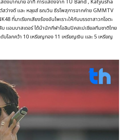
ารแสดงมากมาย อาทิ การแสดงจาก TU Band , Katyusha
์สว่างดี และ หลุยส์ ธณวิน ธีรโพสุการจากค่าย GMMTV
K48 ที่มาเรียกเสียงร้องอันไพเราะให้กับบรรดาสาวกโอตะ
ับ แอมบาสเดอร์ ได้นำนักกีฬาโอลิมปิคสเปเชียลทีมชาติไทย
ะดับโลกคว้า 10 เหรียญทอง 11 เหรียญเงิน และ 5 เหรียญ