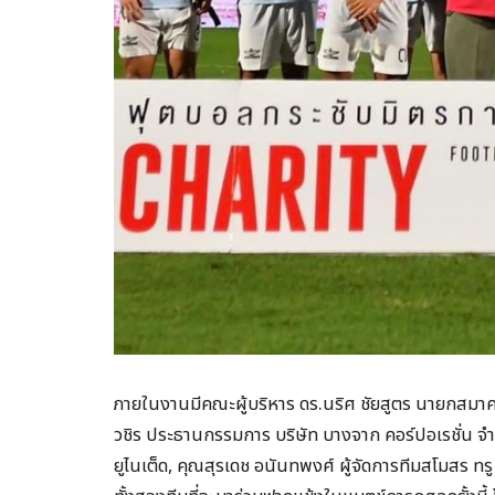
ภายในงานมีคณะผู้บริหาร ดร.นริศ ชัยสูตร นายกสมาค
วชิร ประธานกรรมการ บริษัท บางจาก คอร์ปอเรชั่น จำก
ยูไนเต็ด, คุณสุรเดช อนันทพงศ์ ผู้จัดการทีมสโมสร ทร