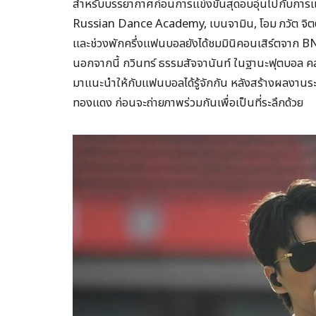
สำหรับบรรยากาศก่อนการแข่งขันสุดอบอุ่นไปกับก
Russian Dance Academy, เบนจามิน, โอม ภวัต จิตต
และช่วงพักครึ่งแฟนบอลยังได้ชมมินิคอนเสิร์ตจาก BN
นอกจากนี้ กวินทร์ ธรรมสัจจานันท์ ในฐานะฟุตบอล คล
มาแนะนำให้กับแฟนบอลได้รู้จักกัน หลังสร้างผลงานร
ทองแดง ก่อนจะถ่ายภาพร่วมกันเพื่อเป็นที่ระลึกด้วย