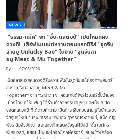
NEWS
“ธรรม-แม็ค” พา “อั๋น-แสตมป์” เปิดโหมดคน
ดวงดี! เสิร์ฟโมเมนต์หวานตอนแรกซีรีส์ “จุดจีบ
สายมู Unlucky Bae” ในงาน “จุดจีบสา
ยมู Meet & Mu Together”
By
sl
07/08/2026
เปิดคลาสแรกคนดวงดีรับความฟินขั้นสุดกันแน่นโรงภาพยนตร์
กับงาน “จุดจีบสายมู Meet & Mu
Together” จาก “GMMTV” คอนเทนต์โพรไวเดอร์ชั้นนำของ
เมืองไทย ที่ให้แฟนๆ ได้ร่วมทำกิจกรรมสนุกๆ และเป็น 5 สุด
ยอดคนดวงดี ที่ได้ถามคำถาม เปิดตำราจีบแบบสายมูกับนักแสดง
วัยรุ่นคู่ใหม่มาแรง “ธรรม ทัพทอง สุวรรณระกานนท์, แม็ค ณัฐ
พัชร์ นิมจิรวัฒน์” และสองนักแสดงวัยรุ่นฝีมือดี “อั๋น ณภัทร
พัชรชวลิต, แสตมป์ พนัชษ์กรณ์ ฤกษ์ศิริอารี” กันอย่างใกล้ชิด