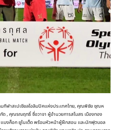
มกีฬาสเปเชียลโอลิมปิคแห่งประเทศไทย, คุณพิชัย ชุณห
ัด , คุณรณฤทธิ์ ซื่อวาจา ผู้อำนวยการสโมสร เมืองทอง
ู แบงค็อก ยูไนเต็ด พร้อมหัวหน้าผู้ฝึกสอน และนักฟุตบอล