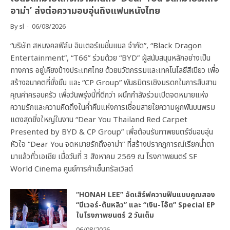
อาม่า’ ส่งต่อความอบอุ่นถึงแฟนหนังไทย
By
sl
06/08/2026
“บริษัท สหมงคลฟิล์ม อินเตอร์เนชั่นแนล จำกัด”, “Black Dragon
Entertainment”, “T66” ร่วมด้วย “BYD” ผู้สนับสนุนหลักอย่างเป็น
ทางการ อยู่เคียงข้างประเทศไทย ด้วยนวัตกรรมและเทคโนโลยีสีเขียว เพื่อ
สร้างอนาคตที่ยั่งยืน และ “CP Group” พันธมิตรเชิงมรดกในการสืบสาน
คุณค่าครอบครัว เพื่อวันพรุ่งนี้ที่ดีกว่า ผนึกกำลังร่วมเปิดจดหมายแห่ง
ความรักและความคิดถึงในค่ำคืนแห่งการเชื่อมสายใยความผูกพันบนพรม
แดงสุดยิ่งใหญ่ในงาน “Dear You Thailand Red Carpet
Presented by BYD & CP Group” เพื่อต้อนรับภาพยนตร์จีนอบอุ่น
หัวใจ “Dear You จดหมายรักถึงอาม่า” ที่สร้างปรากฏการณ์เรียกน้ำตา
มาแล้วทั่วเอเชีย เมื่อวันที่ 3 สิงหาคม 2569 ณ โรงภาพยนตร์ SF
World Cinema ศูนย์การค้าเซ็นทรัลเวิลด์
“HONAH LEE” จัดเสิร์ฟความฟินแบบคูณสอง
“บีเวอร์-ต้นหลิว” และ “เงิน-โอ๊ต” Special EP
ในโรงภาพยนตร์ 2 วันเต็ม