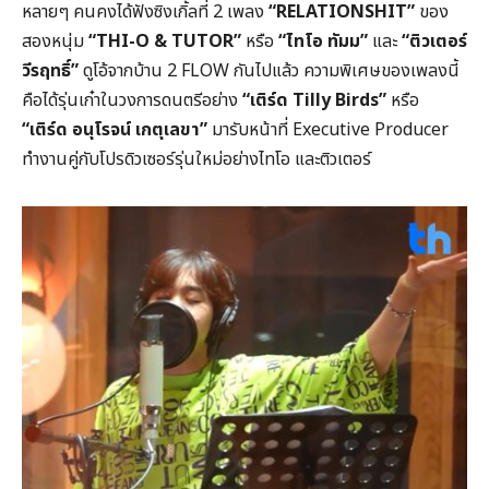
หลายๆ คนคงได้ฟังซิงเกิ้ลที่ 2 เพลง
“RELATIONSHIT”
ของ
สองหนุ่ม
“THI-O & TUTOR”
หรือ
“ไทโอ ทัมม”
และ
“ติวเตอร์
วีรฤทธิ์”
ดูโอ้จากบ้าน 2 FLOW กันไปแล้ว ความพิเศษของเพลงนี้
คือได้รุ่นเก๋าในวงการดนตรีอย่าง
“เติร์ด Tilly Birds”
หรือ
“เติร์ด อนุโรจน์ เกตุเลขา”
มารับหน้าที่ Executive Producer
ทำงานคู่กับโปรดิวเซอร์รุ่นใหม่อย่างไทโอ และติวเตอร์