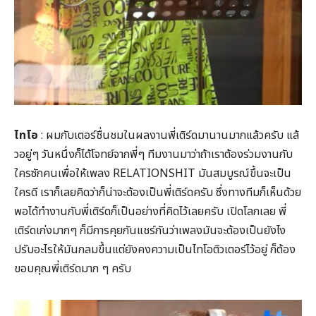
ไทโอ
: ผมกับเตอร์ชื่นชมในผลงานพี่เติร์ดมานานมากแล้วครับ แล้
วอยู่ๆ วันหนึ่งก็ได้โจทย์จากพี่ๆ ทีมงานมาว่าถ้าเราต้องร่วมงานกับ
ใครซักคนเพื่อให้เพลง RELATIONSHIT มันสมบูรณ์ขึ้นจะเป็น
ใครดี เราก็เลยคิดว่าก็น่าจะต้องเป็นพี่เติร์ดครับ ซึ่งทางทีมก็เห็นด้วย
พอได้ทำงานกับพี่เติร์ดก็เป็นอย่างที่คิดไว้เลยครับ เปิดโลกเลย พี่
เติร์ดเก่งมากๆ ก็มีการคุยกันแชร์กันว่าเพลงมันจะต้องเป็นยังไง
ปรับอะไรให้มันกลมขึ้นแต่ยังคงความเป็นไทโอติวเตอร์ไว้อยู่ ก็ต้อง
ขอบคุณพี่เติร์ดมาก ๆ ครับ