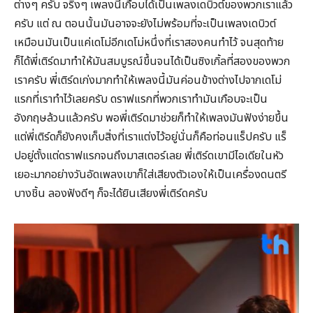
ต่างๆ ครับ จริงๆ เพลงนี้เกือบได้เป็นเพลงเดบิวต์ของพวกเราแล้ว
ครับ แต่ ณ ตอนนั้นมันอาจจะยังไม่พร้อมที่จะเป็นเพลงเดบิวต์
เหมือนมันเป็นแค่เดโม่อีกเดโม่หนึ่งที่เราสองคนทำไว้ จนสุดท้าย
ก็ได้พี่เติร์ดมาทำให้มันสมบูรณ์ขึ้นจนได้เป็นซิงเกิ้ลที่สองของพวก
เราครับ พี่เติร์ดเก่งมากทำให้เพลงนี้มันค่อนข้างต่างไปจากเดโม่
แรกที่เราทำไว้เลยครับ ดราฟแรกที่พวกเราทำมันเกือบจะเป็น
อังกฤษล้วนแล้วครับ พอพี่เติร์ดมาช่วยก็ทำให้เพลงมันฟังง่ายขึ้น
แต่พี่เติร์ดก็ยังคงเก็บสิ่งที่เราแต่งไว้อยู่นั่นก็คือท่อนแร็ปครับ แร็
ปอยู่ตั้งแต่ดราฟแรกจนถึงมาสเตอร์เลย พี่เติร์ดเขามีไอเดียในหัว
เยอะมากอย่างวันอัดเพลงเขาก็ใส่เสียงตัวเองให้เป็นเครื่องดนตรี
บางชิ้น ลองฟังดีๆ ก็จะได้ยินเสียงพี่เติร์ดครับ