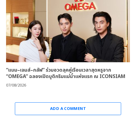
“แบม–เจมส์–กลัฟ” ร่วมอวดลุคคู่เรือนเวลาสุดหรูจาก
“OMEGA” ฉลองเปิดบูติกริมแม่น้ำแห่งแรก ณ ICONSIAM
07/08/2026
ADD A COMMENT