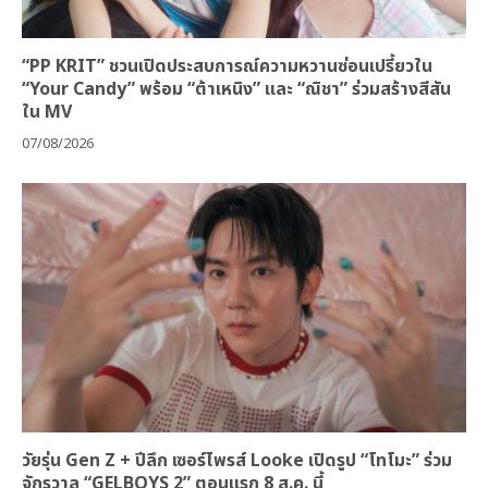
“PP KRIT” ชวนเปิดประสบการณ์ความหวานซ่อนเปรี้ยวใน
“Your Candy” พร้อม “ต้าเหนิง” และ “ณิชา” ร่วมสร้างสีสัน
ใน MV
07/08/2026
วัยรุ่น Gen Z + ปีลึก เซอร์ไพรส์ Looke เปิดรูป “โทโมะ” ร่วม
จักรวาล “GELBOYS 2” ตอนแรก 8 ส.ค. นี้