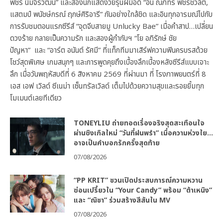
พัชร์ นิมจิรวัฒน์” และสองนักแสดงวัยรุ่นฝีมือดี “อั๋น ณภัทร พัชรชวลิต,
แสตมป์ พนัชษ์กรณ์ ฤกษ์ศิริอารี” กันอย่างใกล้ชิด และอินทุกอารมณ์ไปกับ
การรับชมตอนแรกซีรีส์ “จุดจีบสายมู Unlucky Bae” เมื่อคำสาป…เปลี่ยน
ดวงร้าย กลายเป็นความรัก และสองผู้กำกับฯ “โย อภิรักษ์ ชัย
ปัญหา” และ “อาร์ต อนันต์ รัศมี” ที่แท็กทีมมาเสิร์ฟความฟินครบรสด้วย
โชว์สุดพิเศษ เกมสนุกๆ และการพูดคุยถึงเบื้องลึกเบื้องหลังซีรีส์แบบเจาะ
ลึก เมื่อวันพฤหัสบดีที่ 6 สิงหาคม 2569 ที่ผ่านมา ที่ โรงภาพยนตร์ที่ 8
เอส เอฟ เวิลด์ ซีเนม่า เซ็นทรัลเวิลด์ เต็มไปด้วยความสุขและรอยยิ้มทุก
โมเมนต์เลยทีเดียว
TONEYLIU ถ่ายทอดเรื่องจริงสุดสะเทือนใจ
ผ่านซิงเกิลใหม่ “วันที่ฝนพรำ” เมื่อความห่วงใย…
อาจเป็นคำบอกรักครั้งสุดท้าย
07/08/2026
“PP KRIT” ชวนเปิดประสบการณ์ความหวาน
ซ่อนเปรี้ยวใน “Your Candy” พร้อม “ต้าเหนิง”
และ “ณิชา” ร่วมสร้างสีสันใน MV
07/08/2026