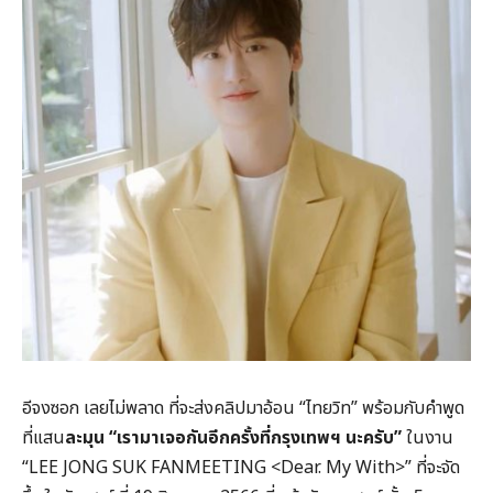
อีจงซอก เลยไม่พลาด ที่จะส่งคลิปมาอ้อน “ไทยวิท” พร้อมกับคำพูด
ที่แสน
ละมุน “เรามาเจอกันอีกครั้งที่กรุงเทพฯ นะครับ”
ในงาน
“LEE JONG SUK FANMEETING <Dear. My With>” ที่จะจัด