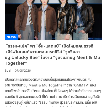
NEWS
“ธรรม-แม็ค” พา “อั๋น-แสตมป์” เปิดโหมดคนดวงดี!
เสิร์ฟโมเมนต์หวานตอนแรกซีรีส์ “จุดจีบสา
ยมู Unlucky Bae” ในงาน “จุดจีบสายมู Meet & Mu
Together”
By
sl
07/08/2026
เปิดคลาสแรกคนดวงดีรับความฟินขั้นสุดกันแน่นโรงภาพยนตร์ กับ
งาน “จุดจีบสายมู Meet & Mu Together” จาก “GMMTV” คอน
เทนต์โพรไวเดอร์ชั้นนำของเมืองไทย ที่ให้แฟนๆ ได้ร่วมทำกิจกรรมสนุกๆ
และเป็น 5 สุดยอดคนดวงดี ที่ได้ถามคำถาม เปิดตำราจีบแบบสายมูกับนัก
แสดงวัยรุ่นคู่ใหม่มาแรง “ธรรม ทัพทอง สุวรรณระกานนท์, แม็ค ณัฐ