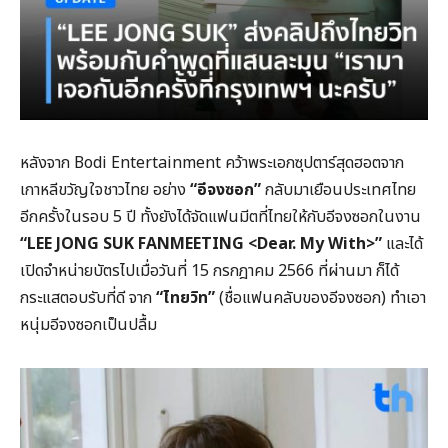
หลังจาก Bodi Entertainment คว้าพระเอกซุปตาร์สุดฮอตจาก
เกาหลีขวัญใจชาวไทย อย่าง
“อีจงซอก”
กลับมาเยือนประเทศไทย
อีกครั้งในรอบ 5 ปี ทั้งยังได้จัดแฟนมีตที่ไทยให้กับอีจงซอกในงาน
“
LEE JONG SUK FANMEETING <Dear. My With>”
และได้
เปิดจำหน่ายบัตรไปเมื่อวันที่ 15 กรกฎาคม 2566 ที่ผ่านมา ก็ได้
กระแสตอบรับที่ดี จาก
“ไทยวิท”
(ชื่อแฟนคลับของอีจงซอก) ทำเอา
หนุ่มอีจงซอกเป็นปลื้ม