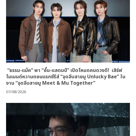
“ธรรม-แม็ค” พา “อั๋น-แสตมป์” เปิดโหมดคนดวงดี! เสิร์ฟ
โมเมนต์หวานตอนแรกซีรีส์ “จุดจีบสายมู Unlucky Bae” ใน
งาน “จุดจีบสายมู Meet & Mu Together”
07/08/2026