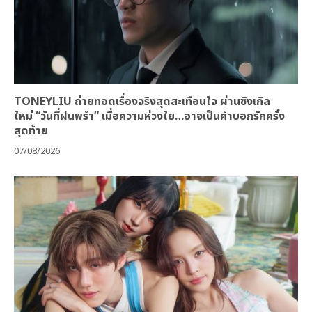
TONEYLIU ถ่ายทอดเรื่องจริงสุดสะเทือนใจ ผ่านซิงเกิล
ใหม่ “วันที่ฝนพรำ” เมื่อความห่วงใย…อาจเป็นคำบอกรักครั้ง
สุดท้าย
07/08/2026