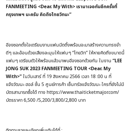
FANMEETING <Dear. My With> เรามาเจอกันอีกครั้งที่
กรุงเทพฯ นะครับ คิดถึงไทยวิทนะ”
อีจงซอกตั้งใจเตรียมงานแฟนมีตติ้งพร้อมจะมาสร้างความทรงจำ
ดีๆ และอ้อนด้วยเสียงละมุนให้แฟนๆ “ไทยวิท” ให้หายคิดถึงขนาดนี้
แฟนๆ เตรียมตัวให้พร้อมแล้วมาพบอีจงซอกด้วยกัน ในงาน
“
LEE
JONG SUK 2023 FANMEETING TOUR <Dear. My
With>”
ในวันเสาร์ ที่ 19 สิงหาคม 2566 เวลา 18 :00 น ที่
แจ้งวัฒนะ ฮอล์ ชั้น 5 ศูนย์การค้า เซ็นทรัลแจ้งวัฒนะ ใครที่ยังไม่มี
บัตรสามารถซื้อได้ ทาง https://www.thaiticketmajor.com/
บัตรราคา 6,500 /5,200/3,800/2,800 บาท
ติดตามรายละเอียดเพิ่มเติมได้ที่ :