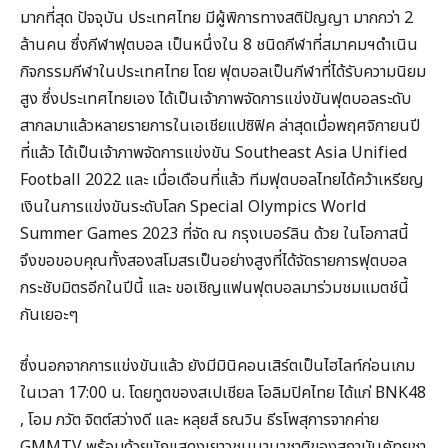
มากที่สุด ปัจจุบัน ประเทศไทย มีผู้พิการทางสติปัญญา มากกว่า 2
ล้านคน ซึ่งกีฬาฟุตบอล เป็นหนึ่งใน 8 ชนิดกีฬาที่สมาคมฯดำเนิน
กิจกรรมกีฬาในประเทศไทย โดย ฟุตบอลเป็นกีฬาที่ได้รับความนิยม
สูง ซึ่งประเทศไทยเอง ได้เป็นเจ้าภาพจัดการแข่งขันฟุตบอลระดับ
สากลมาแล้วหลายรายการในเอเชียแปซิฟิค ล่าสุดเมื่อพฤศจิกายนปี
ที่แล้ว ได้เป็นเจ้าภาพจัดการแข่งขัน Southeast Asia Unified
Football 2022 และ เมื่อเดือนที่แล้ว ทีมฟุตบอลไทยได้คว้าเหรียญ
เงินในการแข่งขันระดับโลก Special Olympics World
Summer Games 2023 ที่จัด ณ กรุงเบอร์ลิน ด้วย ในโอกาสนี้
จึงขอขอบคุณทั้งสองสโมสรเป็นอย่างสูงที่ได้จัดรายการฟุตบอล
กระชับมิตรอีกในปีนี้ และ ขอเชิญแฟนฟุตบอลมาร่วมชมแมตช์นี้
กันเยอะๆ
ซึ่งนอกจากการแข่งขันแล้ว ยังมีมินิคอนเสิร์ตเป็นไฮไลท์ก่อนเกม
ในเวลา 17:00 น. โดยทูตของสเปเชียล โอลิมปิคไทย ได้แก่ BNK48
, โอม ภวัต จิตต์สว่างดี และ หลุยส์ ธณวิน ธีรโพสุการจากค่าย
GMMTV พร้อมด้วยนักแสดงเยาวชนนานาชาติของสถาบันคัทยูชา