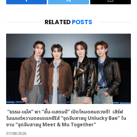
Facebook
Twitter
Email
RELATED
POSTS
“ธรรม-แม็ค” พา “อั๋น-แสตมป์” เปิดโหมดคนดวงดี! เสิร์ฟ
โมเมนต์หวานตอนแรกซีรีส์ “จุดจีบสายมู Unlucky Bae” ใน
งาน “จุดจีบสายมู Meet & Mu Together”
07/08/2026