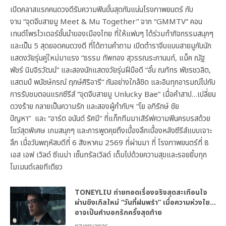
เปิดคลาสแรกคนดวงดีรับความฟินขั้นสุดกันแน่นโรงภาพยนตร์ กับ
งาน “จุดจีบสายมู Meet & Mu Together” จาก “GMMTV” คอน
เทนต์โพรไวเดอร์ชั้นนำของเมืองไทย ที่ให้แฟนๆ ได้ร่วมทำกิจกรรมสนุกๆ
และเป็น 5 สุดยอดคนดวงดี ที่ได้ถามคำถาม เปิดตำราจีบแบบสายมูกับนัก
แสดงวัยรุ่นคู่ใหม่มาแรง “ธรรม ทัพทอง สุวรรณระกานนท์, แม็ค ณัฐ
พัชร์ นิมจิรวัฒน์” และสองนักแสดงวัยรุ่นฝีมือดี “อั๋น ณภัทร พัชรชวลิต,
แสตมป์ พนัชษ์กรณ์ ฤกษ์ศิริอารี” กันอย่างใกล้ชิด และอินทุกอารมณ์ไปกับ
การรับชมตอนแรกซีรีส์ “จุดจีบสายมู Unlucky Bae” เมื่อคำสาป…เปลี่ยน
ดวงร้าย กลายเป็นความรัก และสองผู้กำกับฯ “โย อภิรักษ์ ชัย
ปัญหา” และ “อาร์ต อนันต์ รัศมี” ที่แท็กทีมมาเสิร์ฟความฟินครบรสด้วย
โชว์สุดพิเศษ เกมสนุกๆ และการพูดคุยถึงเบื้องลึกเบื้องหลังซีรีส์แบบเจาะ
ลึก เมื่อวันพฤหัสบดีที่ 6 สิงหาคม 2569 ที่ผ่านมา ที่ โรงภาพยนตร์ที่ 8
เอส เอฟ เวิลด์ ซีเนม่า เซ็นทรัลเวิลด์ เต็มไปด้วยความสุขและรอยยิ้มทุก
โมเมนต์เลยทีเดียว
TONEYLIU ถ่ายทอดเรื่องจริงสุดสะเทือนใจ
ผ่านซิงเกิลใหม่ “วันที่ฝนพรำ” เมื่อความห่วงใย…
อาจเป็นคำบอกรักครั้งสุดท้าย