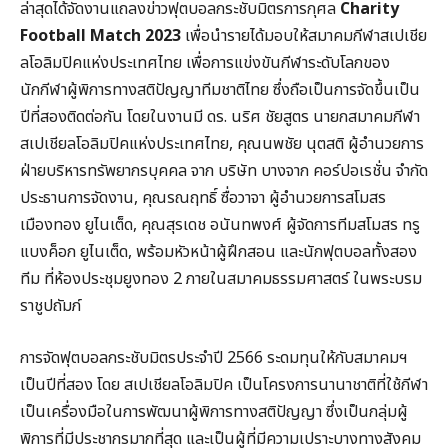
ล่าสุดได้จัดงานแถลงข่าวฟุตบอลกระชับมิตรการกุศล
Charity
Football Match 2023
เพื่อนำรายได้มอบให้สมาคมกีฬาสเปเชีย
ลโอลิมปิคแห่งประเทศไทย เพื่อการแข่งขันกีฬาระดับโลกของ
นักกีฬาผู้พิการทางสติปัญญาทีมชาติไทย ซึ่งถือเป็นการจัดขึ้นเป็น
ปีที่สองติดต่อกัน โดยในงานมี ดร. นริศ ชัยสูตร นายกสมาคมกีฬา
สเปเชียลโอลิมปิคแห่งประเทศไทย, คุณนพชัย นุตสติ ผู้อำนวยการ
ฝ่ายบริหารทรัพยากรบุคคล จาก บริษัท บางจาก คอร์ปอเรชั่น จำกัด
ประธานการจัดงาน, คุณรณฤทธิ์ ซื่อวาจา ผู้อำนวยการสโมสร
เมืองทอง ยูไนเต็ด, คุณสุรเดช อนันทพงศ์ ผู้จัดการทีมสโมสร ทรู
แบงค็อก ยูไนเต็ด, พร้อมหัวหน้าผู้ฝึกสอน และนักฟุตบอลทั้งสอง
ทีม ที่ห้องประชุมยูงทอง 2 ภายในสมาคมธรรมศาสตร์ ในพระบรม
ราชูปถัมภ์
การจัดฟุตบอลกระชับมิตรประจำปี 2566 ระดมทุนให้กับสมาคมฯ
เป็นปีที่สอง โดย สเปเชียลโอลิมปิค เป็นโครงการนานาชาติที่ใช้กีฬา
เป็นเครื่องมือในการพัฒนาผู้พิการทางสติปัญญา ซึ่งเป็นกลุ่มผู้
พิการที่มีประชากรมากที่สุด และเป็นผู้ที่มีความเปราะบางทางสังคม