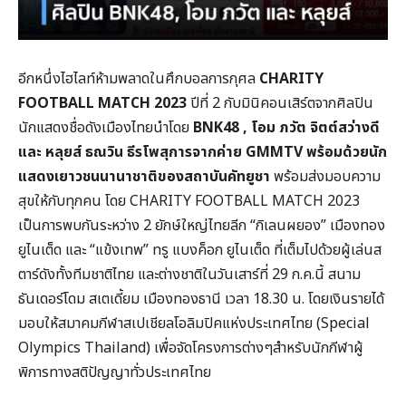
อีกหนึ่งไฮไลท์ห้ามพลาดในศึกบอลการกุศล
CHARITY
FOOTBALL MATCH 2023
ปีที่ 2 กับมินิคอนเสิร์ตจากศิลปิน
นักแสดงชื่อดังเมืองไทยนำโดย
BNK48 , โอม ภวัต จิตต์สว่
างดี
และ หลุยส์ ธณวิน ธีรโพสุการจากค่าย GMMTV พร้อมด้วยนัก
แสดงเยาวชนนานาชาติของสถาบันคัทยูชา
พร้อมส่งมอบความ
สุขให้กับทุกคน โดย CHARITY FOOTBALL MATCH 2023
เป็นการพบกันระหว่าง 2 ยักษ์ใหญ่ไทยลีก “กิเลนผยอง” เมืองทอง
ยูไนเต็ด และ “แข้งเทพ” ทรู แบงค็อก ยูไนเต็ด ที่เต็มไปด้วยผู้เล่นส
ตาร์ดังทั้งทีมชาติไทย และต่างชาติในวันเสาร์ที่ 29 ก.ค.นี้ สนาม
ธันเดอร์โดม สเตเดี้ยม เมืองทองธานี เวลา 18.30 น. โดยเงินรายได้
มอบให้สมาคมกีฬาสเปเชียลโอลิมปิคแห่งประเทศไทย (Special
Olympics Thailand) เพื่อจัดโครงการต่างๆสำหรับนักกีฬาผู้
พิการทางสติปัญญาทั่วประเทศไทย