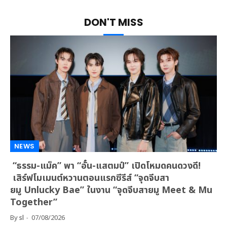
DON'T MISS
NEWS
“ธรรม-แม็ค” พา “อั๋น-แสตมป์” เปิดโหมดคนดวงดี!
เสิร์ฟโมเมนต์หวานตอนแรกซีรีส์ “จุดจีบสา
ยมู Unlucky Bae” ในงาน “จุดจีบสายมู Meet & Mu
Together”
By
sl
07/08/2026