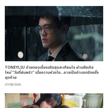
TONEYLIU ถ่ายทอดเรื่องจริงสุดสะเทือนใจ ผ่านซิงเกิล
ใหม่ “วันที่ฝนพรำ” เมื่อความห่วงใย…อาจเป็นคำบอกรักครั้ง
สุดท้าย
07/08/2026