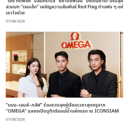
“เฮง ทัตพงศ์” ปลื้มกระแส “อย่าขอพี่เจน” ปังเกินคาด! ปรับลุค
สวมบท “เจนเล็ก” เผชิญความสัมพันธ์ Red Flag ทำแฟน ๆ แห่
เอาใจช่วย
07/08/2026
“แบม–เจมส์–กลัฟ” ร่วมอวดลุคคู่เรือนเวลาสุดหรูจาก
“OMEGA” ฉลองเปิดบูติกริมแม่น้ำแห่งแรก ณ ICONSIAM
07/08/2026