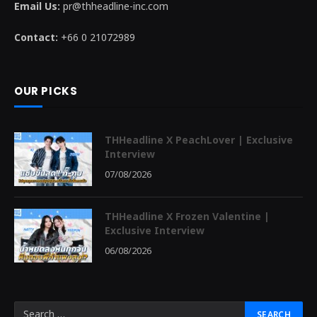
Email Us:
pr@thheadline-inc.com
Contact:
+66 0 21072989
OUR PICKS
THHeadline X PeachLover | Exclusive
Interview
07/08/2026
THHeadline X Frozen Valentine |
Exclusive Interview
06/08/2026