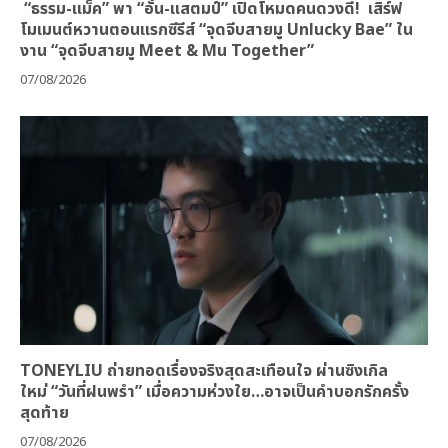
“ธรรม-แม็ค” พา “อั๋น-แสตมป์” เปิดโหมดคนดวงดี! เสิร์ฟ
โมเมนต์หวานตอนแรกซีรีส์ “จุดจีบสายมู Unlucky Bae” ใน
งาน “จุดจีบสายมู Meet & Mu Together”
07/08/2026
TONEYLIU ถ่ายทอดเรื่องจริงสุดสะเทือนใจ ผ่านซิงเกิล
ใหม่ “วันที่ฝนพรำ” เมื่อความห่วงใย…อาจเป็นคำบอกรักครั้ง
สุดท้าย
07/08/2026