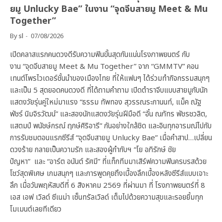
ยมู Unlucky Bae” ในงาน “จุดจีบสายมู Meet & Mu
Together”
By
sl
07/08/2026
เปิดคลาสแรกคนดวงดีรับความฟินขั้นสุดกันแน่นโรงภาพยนตร์ กับ
งาน “จุดจีบสายมู Meet & Mu Together” จาก “GMMTV” คอน
เทนต์โพรไวเดอร์ชั้นนำของเมืองไทย ที่ให้แฟนๆ ได้ร่วมทำกิจกรรมสนุกๆ
และเป็น 5 สุดยอดคนดวงดี ที่ได้ถามคำถาม เปิดตำราจีบแบบสายมูกับนัก
แสดงวัยรุ่นคู่ใหม่มาแรง “ธรรม ทัพทอง สุวรรณระกานนท์, แม็ค ณัฐ
พัชร์ นิมจิรวัฒน์” และสองนักแสดงวัยรุ่นฝีมือดี “อั๋น ณภัทร พัชรชวลิต,
แสตมป์ พนัชษ์กรณ์ ฤกษ์ศิริอารี” กันอย่างใกล้ชิด และอินทุกอารมณ์ไปกับ
การรับชมตอนแรกซีรีส์ “จุดจีบสายมู Unlucky Bae” เมื่อคำสาป…เปลี่ยน
ดวงร้าย กลายเป็นความรัก และสองผู้กำกับฯ “โย อภิรักษ์ ชัย
ปัญหา” และ “อาร์ต อนันต์ รัศมี” ที่แท็กทีมมาเสิร์ฟความฟินครบรสด้วย
โชว์สุดพิเศษ เกมสนุกๆ และการพูดคุยถึงเบื้องลึกเบื้องหลังซีรีส์แบบเจาะ
ลึก เมื่อวันพฤหัสบดีที่ 6 สิงหาคม 2569 ที่ผ่านมา ที่ โรงภาพยนตร์ที่ 8
เอส เอฟ เวิลด์ ซีเนม่า เซ็นทรัลเวิลด์ เต็มไปด้วยความสุขและรอยยิ้มทุก
โมเมนต์เลยทีเดียว