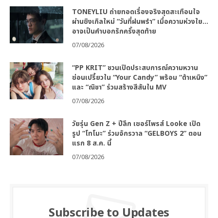
TONEYLIU ถ่ายทอดเรื่องจริงสุดสะเทือนใจ
ผ่านซิงเกิลใหม่ “วันที่ฝนพรำ” เมื่อความห่วงใย…
อาจเป็นคำบอกรักครั้งสุดท้าย
07/08/2026
“PP KRIT” ชวนเปิดประสบการณ์ความหวาน
ซ่อนเปรี้ยวใน “Your Candy” พร้อม “ต้าเหนิง”
และ “ณิชา” ร่วมสร้างสีสันใน MV
07/08/2026
วัยรุ่น Gen Z + ปีลึก เซอร์ไพรส์ Looke เปิด
รูป “โทโมะ” ร่วมจักรวาล “GELBOYS 2” ตอน
แรก 8 ส.ค. นี้
07/08/2026
Subscribe to Updates