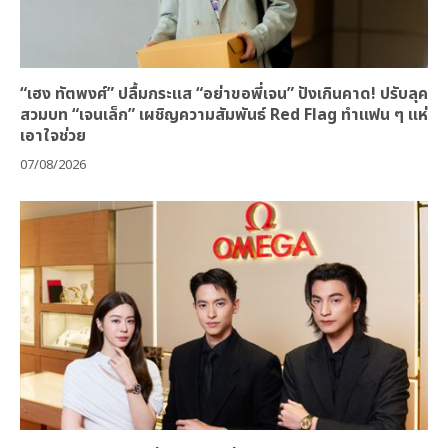
“เฮง ทัตพงศ์” ปลื้มกระแส “อย่าขอพี่เจน” ปังเกินคาด! ปรับลุค
สวมบท “เจนเล็ก” เผชิญความสัมพันธ์ Red Flag ทำแฟน ๆ แห่
เอาใจช่วย
07/08/2026