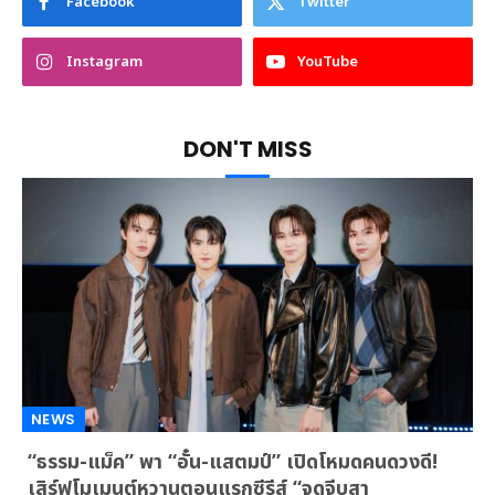
Facebook
Twitter
Instagram
YouTube
DON'T MISS
NEWS
“ธรรม-แม็ค” พา “อั๋น-แสตมป์” เปิดโหมดคนดวงดี!
เสิร์ฟโมเมนต์หวานตอนแรกซีรีส์ “จุดจีบสา