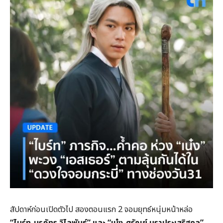
สัปดาห์ก่อนเปิดตัวไป สองตอนแรก 2 จอมยุทธ์หนุ่มหน้าหล่อ
“ไบร์ท-นรภัทร วิไลพันธุ์” และ “เน๋ง-ศรัณย์ นราประเสริฐกุล”