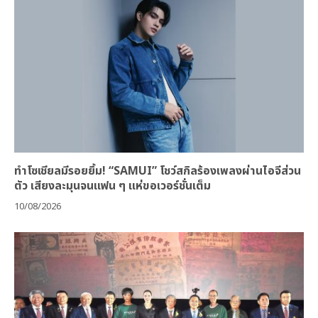
ทำโซเชียลมีรอยยิ้ม! “SAMUI” โชว์สกิลร้องเพลงผ่านไอจีส่วน
ตัว เสียงละมุนจนแฟน ๆ แห่ขอเวอร์ชั่นเต็ม
10/08/2026