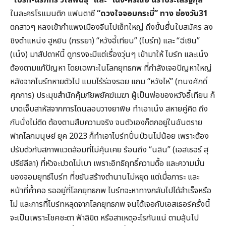
ในละครโรแมนติก แฟนตาซี
“ดวงใจจอมกระบี่” ทาง ช่องวัน31
ตกสาวๆ หลงเข้ากำแพงเมืองจีนไปเซ็ทใหญ่ ถึงขั้นยื่นใบสมัคร ลง
ชิงตำแหน่ง ฮูหยิน (ภรรยา) “หวังอี้เทียน” (ไบร์ท) และ “ฉีเซิน”
(เน๋ง) มาสัปดาห์นี้ ดูทรงจะมีแต่เรื่องวุ่นๆ เข้ามาให้ ไบร์ท และเน๋ง
ต้องตามแก้ปัญหา โดยเฉพาะในโลกยุทธภพ ที่กำลังเจอปัญหาใหญ่
หลังจากไบร์ทหายตัวไป แบบไร้ร่องรอย แถม “หวังไห่” (ทนงศักดิ์
ศุภการ) ประมุขสำนักคุ้มภัยพยัคฆ์เมฆา ผู้เป็นพ่อของหวังอี้เทียน ก็
บาดเจ็บสาหัสจากการโดนลอบวางยาพิษ ทำเอาเน๋ง สหายคู่คิด ถึง
กับนั่งไม่ติด ต้องตามสืบความจริง จนตัวเองก็ตกอยู่ในอันตราย
ฟากโลกมนุษย์ ยุค 2023 ก็ทำเอาไบร์ทปั่นป่วนไม่น้อย เพราะต้อง
ปรับตัวกับสภาพแวดล้อมที่ไม่คุ้นเคย ร้อนถึง “นลิน” (เอสเธอร์ สุ
ปรีย์ลีลา) ที่หัวจะปวดไม่เบา เพราะอิทธิฤทธิ์ความดื้อ และความมั่น
ของจอมยุทธ์ไบร์ท ที่ขยันสร้างตำนานไม่หยุด แต่เมื่อภาระ และ
หน้าที่ค้ำคอ รออยู่ที่โลกยุทธภพ ไบร์ทจะหาทางกลับไปได้สำเร็จหรือ
ไม่ และการที่ไบร์ทหลุดจากโลกยุทธภพ จนได้เจอกับเอสเธอร์ครั้งนี้
จะเป็นเพราะโชคชะตา ฟ้าลิขิต หรือสาเหตุอะไรกันแน่ ตามลุ้นไป