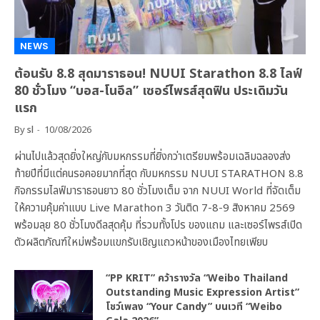
NEWS
ต้อนรับ 8.8 สุดมาราธอน! NUUI Starathon 8.8 ไลฟ์
80 ชั่วโมง “บอส-โนอึล” เซอร์ไพรส์สุดฟิน ประเดิมวัน
แรก
By
sl
10/08/2026
ผ่านไปแล้วสุดยิ่งใหญ่กับมหกรรมที่ยิ่งกว่าเตรียมพร้อมเฉลิมฉลองส่ง
ท้ายปีที่มีแต่คนรอคอยมากที่สุด กับมหกรรม NUUI STARATHON 8.8
กิจกรรมไลฟ์มาราธอนยาว 80 ชั่วโมงเต็ม จาก NUUI World ที่จัดเต็ม
ให้ความคุ้มค่าแบบ Live Marathon 3 วันติด 7-8-9 สิงหาคม 2569
พร้อมลุย 80 ชั่วโมงดีลสุดคุ้ม ที่รวมทั้งโปร ของแถม และเซอร์ไพรส์เปิด
ตัวผลิตภัณฑ์ใหม่พร้อมแขกรับเชิญแถวหน้าของเมืองไทยเพียบ
“PP KRIT” คว้ารางวัล “Weibo Thailand
Outstanding Music Expression Artist”
โชว์เพลง “Your Candy” บนเวที “Weibo