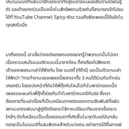
เห็นโมเมนต์ที่แสนน่ารักของเขาทั้งคู่จนอาจจะเผลอยิ้มตามโดยไม่รู้
ตัว และถ้าอยากร่วมเป็นหนึ่งในสักขีพยานด้วยกันก็สามารถเข้าไปชม
ได้ที่ YouTube Channel: Spicy disc รวมถึงฟังเพลงนี้ได้แล้วใน
ทุกสตรีมมิ่ง
มาถึงตรงนี้ เราเชื่อว่าคงมีหลายคนคงอยากรู้ว่าพวกเขานั้นไปเอา
เรื่องราวแสนโรแมนติกแบบนี้มาจากไหน ก็คงต้องไปฟังจาก
เจ้าของเพลงมาเล่าให้ฟังกัน โดย แนตตี้ (กีต้าร์) ขอเป็นตัวแทนเล่า
ให้ฟังว่า “การทำงานของเพลงนี้พวกเราทั้ง 3 คนได้ร่วมกันทำเช่น
เคยครับ โดยแบ่งหน้าที่กันให้พี่กุ๊กกับใหม่ไปทำในพาร์ทของเนื้อ
เพลงและผมกับพี่กุ๊กก็ช่วยกันทำในพาร์ทดนตรีกันต่อ ซึ่งเรา
ต้องการที่จะเล่าเรื่องที่เป็นเหมือนภาคต่อของความสัมพันธ์ที่ขยับ
สถานะจากแฟนมาสู่คู่ชีวิตโดยเราใช้การเปรียบเทียบจากเรื่องราว
ใกล้ๆ ตัวที่เหมือนเป็นเรื่องธรรมดาที่เกิดขึ้นในทุกวันแต่มันกลับ
กลายเป็นโมเมนต์ที่แสนพิเศษสำหรับบางคน อย่างการได้ดื่มกาแฟ