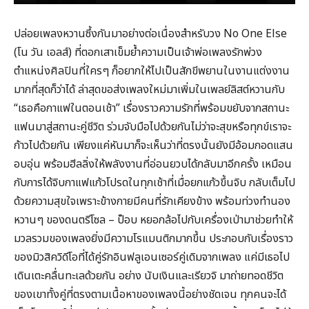
ปล่อยเพลงหวานซึ้งกันมาอย่างต่อเนื่องสำหรับวง No One Else
(โน วัน เอลส์) ที่ตอกเสาเข็มย้ำความเป็นเจ้าพ่อเพลงรักพ่วง
ตำแหน่งศิลปินที่ใครๆ ก็อยากให้ไปเป็นสักขีพยานในงานแต่งงาน
มากที่สุดก็ว่าได้ ล่าสุดขอส่งเพลงใหม่มาเพิ่มในเพลย์ลิสต์หวานกับ
“เธอคือกาแฟในตอนเช้า” เรื่องราวความรักที่พร้อมขยับจากสถานะ
แฟนมาสู่สถานะคู่ชีวิต ร่วมจับมือไปด้วยกันไม่ว่าจะสุขหรือทุกข์เราจะ
ก้าวไปด้วยกัน เพียงแค่หันมาก็จะเห็นว่าที่ตรงนั้นยังมีอ้อมกอดแสน
อบอุ่น พร้อมฮีลลิ่งให้พลังงานที่อ่อนยวบได้กลับมาอีกครั้ง เหมือน
กับการได้จิบกาแฟแก้วโปรดในทุกเช้าที่เมื่อยกแก้วขึ้นจิบ กลับเต็มไป
ด้วยความสุขใจเพราะข้างกายมีคนที่รักเคียงข้าง พร้อมท่วงทำนอง
หวานๆ ของดนตรีโซล – ป็อบ หยอกล้อไปกับเครื่องเป่ามาช่วยทำให้
มวลรวมของเพลงยิ่งมีความโรแมนติกมากขึ้น ประกอบกับเรื่องราว
ของมิวสิควิดีโอที่ได้คู่รักอินฟลูเอนเซอร์คู่เดิมจากเพลง แค่มีเธอไป
เดินเตะคลื่นทะเลด้วยกัน อย่าง นับเงินและเรียวจิ มาถ่ายทอดชีวิต
ของเขาทั้งคู่ที่ตรงตามเนื้อหาของเพลงนี้อย่างชัดเจน ทุกคนจะได้