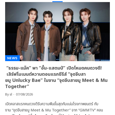
NEWS
“ธรรม-แม็ค” พา “อั๋น-แสตมป์” เปิดโหมดคนดวงดี!
เสิร์ฟโมเมนต์หวานตอนแรกซีรีส์ “จุดจีบสา
ยมู Unlucky Bae” ในงาน “จุดจีบสายมู Meet & Mu
Together”
By
sl
07/08/2026
เปิดคลาสแรกคนดวงดีรับความฟินขั้นสุดกันแน่นโรงภาพยนตร์ กับ
งาน “จุดจีบสายมู Meet & Mu Together” จาก “GMMTV” คอน