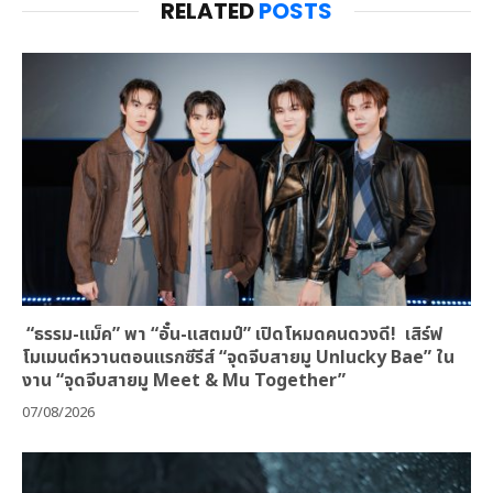
RELATED
POSTS
“ธรรม-แม็ค” พา “อั๋น-แสตมป์” เปิดโหมดคนดวงดี! เสิร์ฟ
โมเมนต์หวานตอนแรกซีรีส์ “จุดจีบสายมู Unlucky Bae” ใน
งาน “จุดจีบสายมู Meet & Mu Together”
07/08/2026