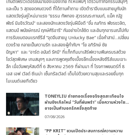
เทนต์โพรไวเดอร์ชั้นนำของเมืองไทย ที่ให้แฟนๆ ได้ร่วมทำกิจกรรมสนุกๆ
และเป็น 5 สุดยอดคนดวงดี ที่ได้ถามคำถาม เปิดตำราจีบแบบสายมูกับนัก
แสดงวัยรุ่นคู่ใหม่มาแรง “ธรรม ทัพทอง สุวรรณระกานนท์, แม็ค ณัฐ
พัชร์ นิมจิรวัฒน์” และสองนักแสดงวัยรุ่นฝีมือดี “อั๋น ณภัทร พัชรชวลิต,
แสตมป์ พนัชษ์กรณ์ ฤกษ์ศิริอารี” กันอย่างใกล้ชิด และอินทุกอารมณ์ไปกับ
การรับชมตอนแรกซีรีส์ “จุดจีบสายมู Unlucky Bae” เมื่อคำสาป…เปลี่ยน
ดวงร้าย กลายเป็นความรัก และสองผู้กำกับฯ “โย อภิรักษ์ ชัย
ปัญหา” และ “อาร์ต อนันต์ รัศมี” ที่แท็กทีมมาเสิร์ฟความฟินครบรสด้วย
โชว์สุดพิเศษ เกมสนุกๆ และการพูดคุยถึงเบื้องลึกเบื้องหลังซีรีส์แบบเจาะ
ลึก เมื่อวันพฤหัสบดีที่ 6 สิงหาคม 2569 ที่ผ่านมา ที่ โรงภาพยนตร์ที่ 8
เอส เอฟ เวิลด์ ซีเนม่า เซ็นทรัลเวิลด์ เต็มไปด้วยความสุขและรอยยิ้มทุก
โมเมนต์เลยทีเดียว
TONEYLIU ถ่ายทอดเรื่องจริงสุดสะเทือนใจ
ผ่านซิงเกิลใหม่ “วันที่ฝนพรำ” เมื่อความห่วงใย…
อาจเป็นคำบอกรักครั้งสุดท้าย
07/08/2026
“PP KRIT” ชวนเปิดประสบการณ์ความหวาน