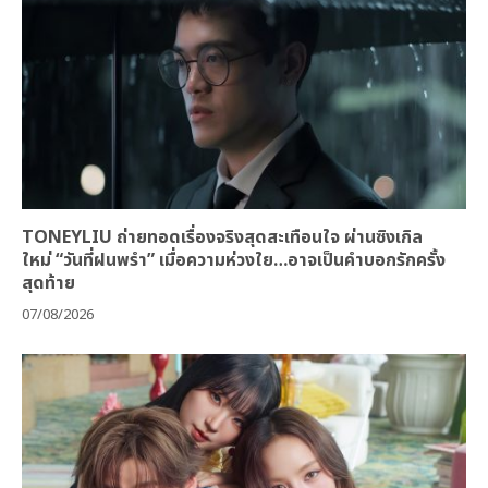
TONEYLIU ถ่ายทอดเรื่องจริงสุดสะเทือนใจ ผ่านซิงเกิล
ใหม่ “วันที่ฝนพรำ” เมื่อความห่วงใย…อาจเป็นคำบอกรักครั้ง
สุดท้าย
07/08/2026