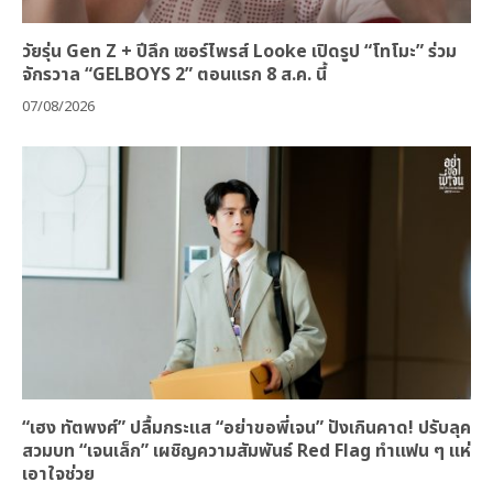
วัยรุ่น Gen Z + ปีลึก เซอร์ไพรส์ Looke เปิดรูป “โทโมะ” ร่วม
จักรวาล “GELBOYS 2” ตอนแรก 8 ส.ค. นี้
07/08/2026
“เฮง ทัตพงศ์” ปลื้มกระแส “อย่าขอพี่เจน” ปังเกินคาด! ปรับลุค
สวมบท “เจนเล็ก” เผชิญความสัมพันธ์ Red Flag ทำแฟน ๆ แห่
เอาใจช่วย