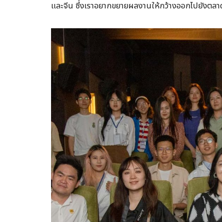
และจีน ซึ่งเราอยากขยายผลงานให้กว้างออกไปยังตลาด