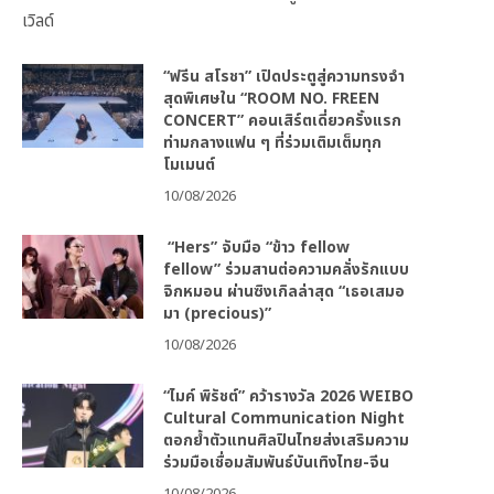
เวิลด์
“ฟรีน สโรชา” เปิดประตูสู่ความทรงจำ
สุดพิเศษใน “ROOM NO. FREEN
CONCERT” คอนเสิร์ตเดี่ยวครั้งแรก
ท่ามกลางแฟน ๆ ที่ร่วมเติมเต็มทุก
โมเมนต์
10/08/2026
“Hers” จับมือ “ข้าว fellow
fellow” ร่วมสานต่อความคลั่งรักแบบ
จิกหมอน ผ่านซิงเกิลล่าสุด “เธอเสมอ
มา (precious)”
10/08/2026
“ไมค์ พิรัชต์” คว้ารางวัล 2026 WEIBO
Cultural Communication Night
ตอกย้ำตัวแทนศิลปินไทยส่งเสริมความ
ร่วมมือเชื่อมสัมพันธ์บันเทิงไทย-จีน