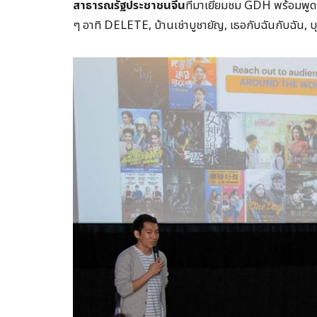
สาธารณรัฐประชาชนจีน
ที่มาเยี่ยมชม GDH พร้อมพูดค
ๆ อาทิ DELETE, บ้านเช่าบูชายัญ, เธอกับฉันกับฉัน