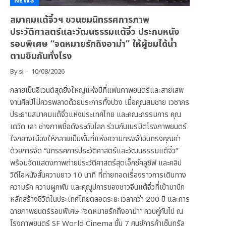
NEWS
สมาคมแต้จิ๋วฯ ชวนชมนิทรรศการภาพ
ประวัติศาสตร์และวัฒนธรรมแต้จิ๋ว ประกบหนัง
รอบพิเศษ “จดหมายรักถึงอาม่า” ให้ผู้ชมได้น้ำ
ตามซึมกันทั่งโรง
By
sl
10/08/2026
กลายเป็นอีเวนต์สุดยิ่งใหญ่แห่งปีที่แฟนภาพยนตร์และสายเสพ
งานศิลป์ไม่ควรพลาดด้วยประการทั้งปวง เมื่อคุณสมชาย เวชากร
ประธานสมาคมแต้จิ๋วแห่งประเทศไทย และคณะกรรมการ คุณ
เดวิด เลา ช่างภาพชื่อดังระดับโลก ร่วมกันเนรมิตโรงภาพยนตร์
ใจกลางเมืองให้กลายเป็นพื้นที่แห่งความทรงจำอันทรงคุณค่า
ด้วยการจัด “นิทรรศการประวัติศาสตร์และวัฒนธรรมแต้จิ๋ว”
พร้อมจัดแสดงภาพถ่ายประวัติศาสตร์สุดเอ็กซ์คลูซีฟ และคลิป
วิดีโอหนังสั้นความยาว 10 นาที ที่ถ่ายทอดเรื่องราวการเดินทาง
ความรัก ความผูกพัน และคุณูปการของชาวจีนแต้จิ๋วที่เข้ามาปัก
หลักสร้างชีวิตในประเทศไทยตลอดระยะเวลากว่า 200 ปี และการ
ฉายภาพยนตร์รอบพิเศษ “จดหมายรักถึงอาม่า” ควบคู่กันไป ณ
โรงภาพยนตร์ SF World Cinema ชั้น 7 ศูนย์การค้าเซ็นทรัล