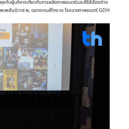
ุยกับผู้บริหารเกี่ยวกับการผลิตภาพยนตร์และซีรีส์เรื่องต่าง
, บุพเพสันนิวาส ๒, ฉลาดเกมส์โกง ณ โรงฉายภาพยนตร์ GDH