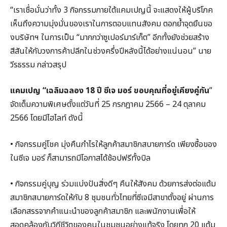
“เราเชื่อมั่นว่าทั้ง 3 กิจกรรมภายใต้แคมเปญนี้ จะแสดงให้ผู้บริโภค
เห็นถึงความมุ่งมั่นของเราในการตอบแทนสังคม ตอกย้ำจุดยืนขอ
งบริษัทฯ ในการเป็น “มากกว่าซูเปอร์มาร์เก็ต” อีกทั้งยังช่วยสร้าง
สีสันให้กับวงการค้าปลีกในช่วงครึ่งปีหลังนี้ได้อย่างแน่นอน” นาย
วีรธรรม กล่าวสรุป
แคมเปญ “เฉลิมฉลอง 18 ปี ซีเจ มอร์ ขอบคุณที่อยู่เคียงคู่กัน
”
จัดเต็มความพิเศษตั้งแต่วันที่ 25 กรกฎาคม 2566 – 24 ตุลาคม
2566 โดยมีไฮไลท์ ดังนี้
• กิจกรรมคู่โชค มุ่งคืนกำไรให้ลูกค้าสมาชิกสบายการ์ด เพียงซื้อของ
ในซีเจ มอร์ ก็สามารถมีโอกาสได้ช้อปฟรีทั้งบิล
• กิจกรรมคู่บุญ ร่วมแบ่งปันสิ่งดีๆ คืนให้สังคม ด้วยการส่งต่อแต้ม
สมาชิกสบายการ์ดให้กับ 8 ชุมชนทั่วไทยที่ซีเจมีสาขาตั้งอยู่ ผ่านการ
เลือกสรรจากคำแนะนำของลูกค้าสมาชิก และพนักงานเพื่อให้
สอดคล้องกับวิถีชีวิตของคนในชุมชนอย่างแท้จริง โดยทุก 20 แต้ม