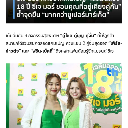
เต็มอิ่มกับ 3 กิจกรรมสุดพิเศษ
“คู่โชค-คู่บุญ-คู่จิ้น”
ที่ให้ลูกค้า
สมาชิกได้ร่วมสนุกตลอดแคมเปญ ควงแขน 2 คู่จิ้นสุดฮอต
“เฟิร์ส-
ข้าวตัง” และ “ฟรีน-เบ็คกี้”
ดึงเหล่าแฟนด้อมรู้จักแบรนด์ ซีเจ