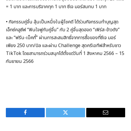
= 1 บาท และการบริจาคทุก 1 บาท ซีเจ มอร์สมทบ 1 บาท
• กิจกรรมคู่จิ้น ลุ้นเป็นหนึ่งในผู้โชคดี ได้ร่วมกิจกรรมทำบุญสุด
เอ็กซ์คลูซีฟ “ฟินใจฟูกับคู่จิ้น” กับ 2 คู่จิ้นสุดฮอต “เฟิร์ส-ข้าวตัง”
และ “ฟรีน-เบ็คกี้” ผ่านการสะสมสิทธิ์จากการซื้อของที่ซีเจ มอร์
เพียง 250 บาท/บิล และผ่าน Challenge สุดครีเอทีฟสำหรับชาว
TikTok โดยสามารถร่วมสนุกได้ตั้งแต่วันที่ 1 สิงหาคม 2566 – 15
กันยายน 2566
Facebook
Twitter
Email