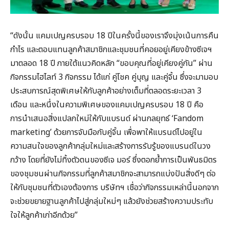
“ดังนั้น แคมเปญครบรอบ 18 ปีในครั้งนี้ของเราจึงมุ่งเน้นการคืน
กำไร และตอบแทนลูกค้าสมาชิกและชุมชนที่คอยอยู่เคียงข้างซีเจฯ
มาตลอด 18 ปี ภายใต้แนวคิดหลัก “ขอบคุณที่อยู่เคียงคู่กัน” ผ่าน
กิจกรรมไฮไลท์ 3 กิจกรรม ได้แก่ คู่โชค คู่บุญ และคู่จิ้น ซึ่งจะมามอบ
ประสบการณ์สุดพิเศษให้กับลูกค้าอย่างเต็มที่ตลอดระยะเวลา 3
เดือน และหนึ่งในความพิเศษของแคมเปญครบรอบ 18 ปี คือ
การนำเสนอสิ่งแปลกใหม่ให้กับแบรนด์ ผ่านกลยุทธ์ ‘Fandom
marketing’ ด้วยการจับมือกับคู่จิ้น เพื่อพาให้แบรนด์ไปอยู่ใน
ความสนใจของลูกค้ากลุ่มใหม่และสร้างการรับรู้ของแบรนด์ในวง
กว้าง โดยที่ยังไม่ทิ้งตัวตนของซีเจ มอร์ ซึ่งตอกย้ำการเป็นพันธมิตร
ของชุมชนผ่านกิจกรรมที่ลูกค้าสมาชิกจะสามารถแบ่งปันสิ่งดีๆ ต่อ
ให้กับชุมชนที่ตัวเองต้องการ บริษัทฯ เชื่อว่ากิจกรรมเหล่านี้นอกจาก
จะช่วยขยายฐานลูกค้าไปสู่กลุ่มใหม่ๆ แล้วยังช่วยสร้างความประทับ
ใจให้ลูกค้าเก่าอีกด้วย”