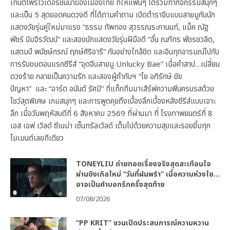
เทนต์โพรไวเดอร์ชั้นนำของเมืองไทย ที่ให้แฟนๆ ได้ร่วมทำกิจกรรมสนุกๆ
และเป็น 5 สุดยอดคนดวงดี ที่ได้ถามคำถาม เปิดตำราจีบแบบสายมูกับนัก
แสดงวัยรุ่นคู่ใหม่มาแรง “ธรรม ทัพทอง สุวรรณระกานนท์, แม็ค ณัฐ
พัชร์ นิมจิรวัฒน์” และสองนักแสดงวัยรุ่นฝีมือดี “อั๋น ณภัทร พัชรชวลิต,
แสตมป์ พนัชษ์กรณ์ ฤกษ์ศิริอารี” กันอย่างใกล้ชิด และอินทุกอารมณ์ไปกับ
การรับชมตอนแรกซีรีส์ “จุดจีบสายมู Unlucky Bae” เมื่อคำสาป…เปลี่ยน
ดวงร้าย กลายเป็นความรัก และสองผู้กำกับฯ “โย อภิรักษ์ ชัย
ปัญหา” และ “อาร์ต อนันต์ รัศมี” ที่แท็กทีมมาเสิร์ฟความฟินครบรสด้วย
โชว์สุดพิเศษ เกมสนุกๆ และการพูดคุยถึงเบื้องลึกเบื้องหลังซีรีส์แบบเจาะ
ลึก เมื่อวันพฤหัสบดีที่ 6 สิงหาคม 2569 ที่ผ่านมา ที่ โรงภาพยนตร์ที่ 8
เอส เอฟ เวิลด์ ซีเนม่า เซ็นทรัลเวิลด์ เต็มไปด้วยความสุขและรอยยิ้มทุก
โมเมนต์เลยทีเดียว
TONEYLIU ถ่ายทอดเรื่องจริงสุดสะเทือนใจ
ผ่านซิงเกิลใหม่ “วันที่ฝนพรำ” เมื่อความห่วงใย…
อาจเป็นคำบอกรักครั้งสุดท้าย
07/08/2026
“PP KRIT” ชวนเปิดประสบการณ์ความหวาน