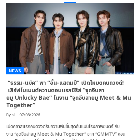
NEWS
“ธรรม-แม็ค” พา “อั๋น-แสตมป์” เปิดโหมดคนดวงดี!
เสิร์ฟโมเมนต์หวานตอนแรกซีรีส์ “จุดจีบสา
ยมู Unlucky Bae” ในงาน “จุดจีบสายมู Meet & Mu
Together”
By
sl
07/08/2026
เปิดคลาสแรกคนดวงดีรับความฟินขั้นสุดกันแน่นโรงภาพยนตร์ กับ
งาน “จุดจีบสายมู Meet & Mu Together” จาก “GMMTV” คอน