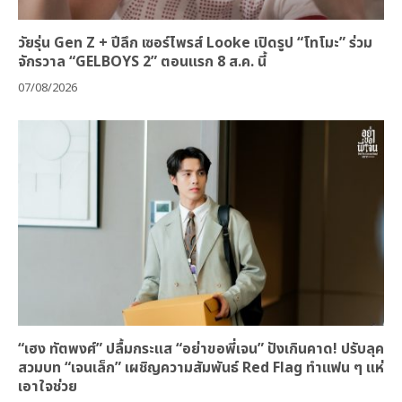
วัยรุ่น Gen Z + ปีลึก เซอร์ไพรส์ Looke เปิดรูป “โทโมะ” ร่วม
จักรวาล “GELBOYS 2” ตอนแรก 8 ส.ค. นี้
07/08/2026
“เฮง ทัตพงศ์” ปลื้มกระแส “อย่าขอพี่เจน” ปังเกินคาด! ปรับลุค
สวมบท “เจนเล็ก” เผชิญความสัมพันธ์ Red Flag ทำแฟน ๆ แห่
เอาใจช่วย