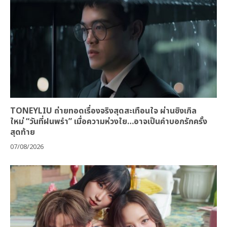
TONEYLIU ถ่ายทอดเรื่องจริงสุดสะเทือนใจ ผ่านซิงเกิล
ใหม่ “วันที่ฝนพรำ” เมื่อความห่วงใย…อาจเป็นคำบอกรักครั้ง
สุดท้าย
07/08/2026