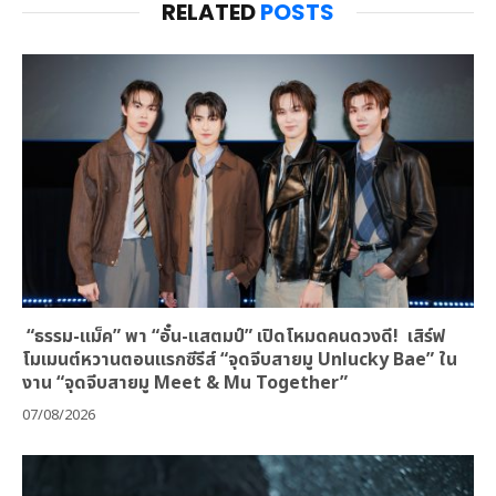
RELATED
POSTS
“ธรรม-แม็ค” พา “อั๋น-แสตมป์” เปิดโหมดคนดวงดี! เสิร์ฟ
โมเมนต์หวานตอนแรกซีรีส์ “จุดจีบสายมู Unlucky Bae” ใน
งาน “จุดจีบสายมู Meet & Mu Together”
07/08/2026