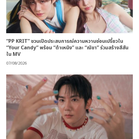
“PP KRIT” ชวนเปิดประสบการณ์ความหวานซ่อนเปรี้ยวใน
“Your Candy” พร้อม “ต้าเหนิง” และ “ณิชา” ร่วมสร้างสีสัน
ใน MV
07/08/2026