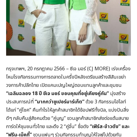
กรุงเทพฯ, 20 กรกฎาคม 2566 – ซีเจ มอร์ (CJ MORE) เร่งเครื่อง
โหมโรงกิจกรรมทางการตลาดในครึ่งปีหลังเตรียมสร้างสีสันเขย่า
วงการค้าปลีกไทย เปิดแคมเปญใหญ่ตอบแทนลูกค้าและชุมชน
“เฉลิมฉลอง 18 ปี ซีเจ มอร์ ขอบคุณที่อยู่เคียงคู่กัน”
มุ่งสร้าง
ประสบการณ์ที่
“มากกว่าซูเปอร์มาร์เก็ต”
ด้วย 3 กิจกรรมไฮไลท์
ได้แก่ “คู่โชค” คืนกำไรให้ลูกค้าสมาชิกได้ช้อปฟรีทั้งบิล, แบ่งปันสิ่ง
ดีๆ กลับคืนสู่สังคมด้วย “คู่บุญ” ชวนลูกค้าสมาชิกส่งต่อแต้มสบาย
การ์ดให้ชุมชนทั่วไทย และดึง 2 “คู่จิ้น” ชื่อดัง
“เฟิร์ส-ข้าวตัง” และ
“ฟรีน-เบ็คกี้”
ชวนแฟนๆ ร่วมกิจกรรมทำบุญให้ใจฟูไปด้วยกัน