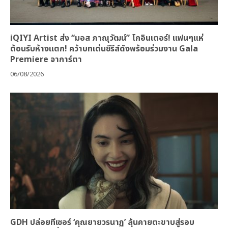
iQIYI Artist ส่ง “มอส ภาณุวัฒน์” โกอินเตอร์! แฟนๆแห่
ต้อนรับห้างแตก! คว้าบทเด่นซีรีส์ดังพร้อมร่วมงาน Gala
Premiere จาการ์ตา
06/08/2026
GDH ปล่อยทีเซอร์ ‘คุณยายวรนาฏ’ ลุ้นคายตะขาบสู่รอบ