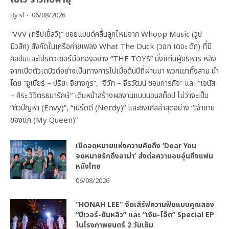
By
sl
06/08/2026
“VVV (ทริปเปิ้ลวี)” บอยแบนด์คลื่นลูกใหม่จาก Whoop Music (วูป
มิวสิค) สังกัดในเครือค่ายเพลง What The Duck (วอท เดอะ ดัก) ที่มี
ศิลปินและโปรดิวเซอร์มือทองอย่าง “THE TOYS” นั่งแท่นผู้บริหาร หลัง
จากเปิดตัวเดบิวต์อย่างเป็นทางการไปเมื่อต้นปีที่ผ่านมา พวกเขาทั้งสาม นำ
โดย “จูเนียร์ – ปริยะ จิยางกูร”, “จีวัท – จีรวัฒน์ ชอบการกิจ” และ “เจนัส
– ศิระ วิจิตรธนารักษ์” เดินหน้าสร้างผลงานแบบนอนสต็อป ไม่ว่าจะเป็น
“ตัวปัญหา (Envy)”, “เนิร์ดดี (Nerdy)” และซิงเกิลล่าสุดอย่าง “เจ้าชาย
ของแก (My Queen)”
เปิดจดหมายแห่งความคิดถึง ‘Dear You
จดหมายรักถึงอาม่า’ ส่งต่อความอบอุ่นถึงแฟน
หนังไทย
06/08/2026
“HONAH LEE” จัดเสิร์ฟความฟินแบบคูณสอง
“บีเวอร์-ต้นหลิว” และ “เงิน-โอ๊ต” Special EP
ในโรงภาพยนตร์ 2 วันเต็ม