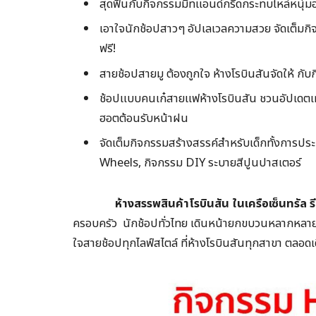
สุดฟินกับกิจกรรมมีทแอนด์กรี๊ดกระทบไหล่หนุ่ม
เอาใจนักช้อปสาวๆ อัปเลเวลความสวย จัดเต็มกิ
ฟรี!
สายช้อปสายมู ต้องถูกใจ ห้างโรบินสันจัดให้ กับ
ช้อปแบบคนเก๋สายแฟห้างโรบินสัน ชวนอัปเดตเทร
ฮอตต้อนรับหน้าฝน
จัดเต็มกิจกรรมสร้างสรรค์สำหรับเด็กทั้งการ
Wheels, กิจกรรม DIY ระบายสีปูนปาสเตอร์
ห้างสรรพสินค้าโรบินสัน ในเครือเซ็นทรัล รี
ครอบครัว นักช้อปทั่วไทย เดินหน้ายกขบวนหลากหลายก
ใจสายช้อปทุกไลฟ์สไตล์ ที่ห้างโรบินสันทุกสาขา ตลอดเ