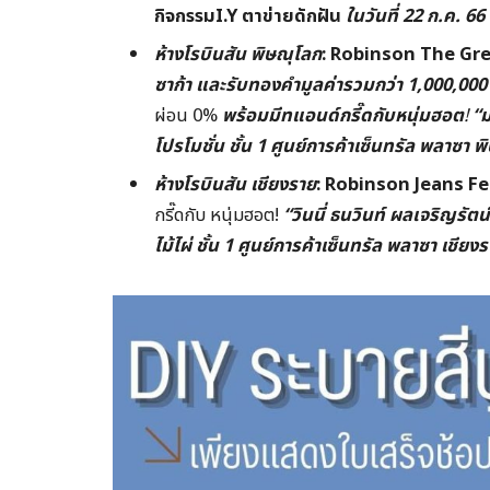
กิจกรรมI.Y
ตาข่ายดักฝัน
ในวันที่
22
ก.ค. 66
ห้างโรบินสัน พิษณุโลก
:
Robinson The Gre
ซาก้า
และรับทองคำมูลค่ารวมกว่า 1,000,00
ผ่อน 0%
พร้อมมีทแอนด์กรี๊ดกับหนุ่มฮอต
!
“ม
โปรโมชั่น ชั้น 1
ศูนย์การค้าเซ็นทรัล พลาซา
พ
ห้างโรบินสัน เชียงราย
: Robinson Jeans F
กรี๊ดกับ หนุ่มฮอต!
“วินนี่ ธนวินท์ ผลเจริญรัตน
ไม้ไผ่
ชั้น 1
ศูนย์การค้าเซ็นทรัล พลาซา เชียง