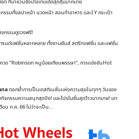
ฮอต ที่มาชวนช้อปไอเทมเด็ดสุดคุ้มมากมาย
จกรรมทั้งสปาหน้า นวดหน้า สอนทำอาหาร และI.Y กระเป๋า
กิจกรรมดูดวงฟรี!
นด์แฟชั่นหลากหลาย ทั้งงานยีนส์ สตรีทแฟชั่น และแฟชั่น
ประกวด “Robinson หนูน้อยเทียนพรรษา”, การแข่งขันHot
เทล
ตอกย้ำการเป็นเดสติเนชั่นแห่งความสุขในทุกๆ วันของ
ิจกรรมความสนุกสุดปัง! และโปรโมชั่นสุดว้าวมากมาย! เอา
ดือน ก.ค. 66 ไม่ว่าจะเป็น…