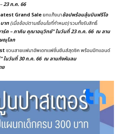
–
23
ก.ค. 66
atest Grand Sale
ยกแก๊งมา
ช้อปพร้อมลุ้นบินฟรีโอ
0
บาท
(
เมื่อช้อปตามเงื่อนไขที่กำหนด)
รวมทั้งรับสิทธิ์
าร์ค –
ภาคิน คุณาอนุวิทย์”
ในวันที่ 23
ก.ค. 66
ณ ลาน
ิษณุโลก
est
ชวนสายแฟมาอัพเดทแฟชั่นยีนส์สุดชิค พร้อมมีทแอนด์
์”
ในวันที่ 30
ก.ค. 66
ณ ลานกังหันลม
ราย