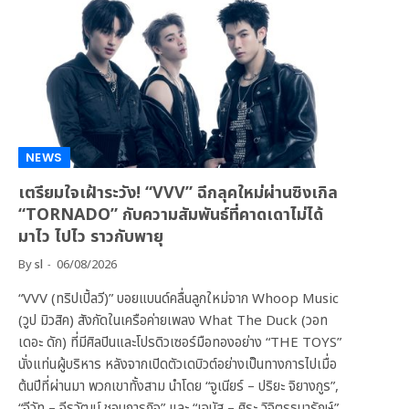
NEWS
เตรียมใจเฝ้าระวัง! “VVV” ฉีกลุคใหม่ผ่านซิงเกิล
“TORNADO” กับความสัมพันธ์ที่คาดเดาไม่ได้
มาไว ไปไว ราวกับพายุ
By
sl
06/08/2026
“VVV (ทริปเปิ้ลวี)” บอยแบนด์คลื่นลูกใหม่จาก Whoop Music
(วูป มิวสิค) สังกัดในเครือค่ายเพลง What The Duck (วอท
เดอะ ดัก) ที่มีศิลปินและโปรดิวเซอร์มือทองอย่าง “THE TOYS”
นั่งแท่นผู้บริหาร หลังจากเปิดตัวเดบิวต์อย่างเป็นทางการไปเมื่อ
ต้นปีที่ผ่านมา พวกเขาทั้งสาม นำโดย “จูเนียร์ – ปริยะ จิยางกูร”,
“จีวัท – จีรวัฒน์ ชอบการกิจ” และ “เจนัส – ศิระ วิจิตรธนารักษ์”