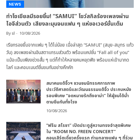
NEWS
ทำโซเชียลมีรอยยิ้ม! “SAMUI” โชว์สกิลร้องเพลงผ่าน
ไอจีส่วนตัว เสียงละมุนจนแฟน ๆ แห่ขอเวอร์ชั่นเต็ม
By
sl
10/08/2026
เรียกรอยยิ้มจากแฟน ๆ ได้ไม่น้อย เมื่อล่าสุด “SAMUI” (สมุย-สมุทร แก้ว
วัน) ลงเพลงผ่านอินสตาแกรมส่วนตัว พร้อมแคปชั่น “Fall all of you”
แม้จะเป็นเพียงช่วงสั้น ๆ แต่ก็ทำให้หลายคนหยุดฟัง พร้อมแห่เข้ามากด
ไลก์ และคอมเมนต์ชื่นชมกันอย่างคึกคัก
สมาคมแต้จิ๋วฯ ชวนชมนิทรรศการภาพ
ประวัติศาสตร์และวัฒนธรรมแต้จิ๋ว ประกบหนัง
รอบพิเศษ “จดหมายรักถึงอาม่า” ให้ผู้ชมได้น้ำ
ตามซึมกันทั่งโรง
10/08/2026
“ฟรีน สโรชา” เปิดประตูสู่ความทรงจำสุดพิเศษ
ใน “ROOM NO. FREEN CONCERT”
คอนเสิร์ตเดี่ยวครั้งแรก ท่ามกลางแฟน ๆ ที่ร่วม