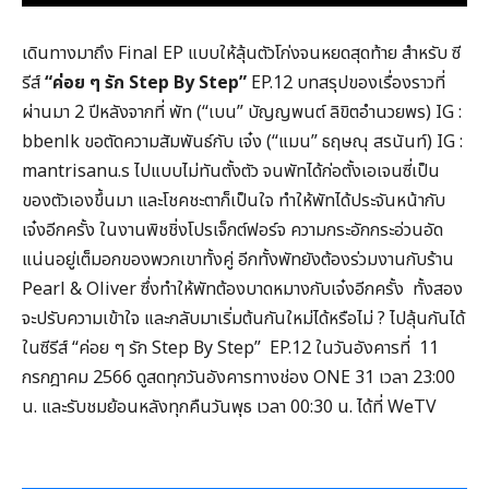
เดินทางมาถึง Final EP แบบให้ลุ้นตัวโก่งจนหยดสุดท้าย สำหรับ ซี
รีส์
“ค่อย ๆ รัก
Step By Step”
EP.12 บทสรุปของเรื่องราวที่
ผ่านมา 2 ปีหลังจากที่ พัท (“เบน” บัญญพนต์ ลิขิตอำนวยพร) IG :
bbenlk ขอตัดความสัมพันธ์กับ เจ๋ง (“แมน” ธฤษณุ สรนันท์) IG :
mantrisanu.s ไปแบบไม่ทันตั้งตัว จนพัทได้ก่อตั้งเอเจนซี่เป็น
ของตัวเองขึ้นมา และโชคชะตาก็เป็นใจ ทำให้พัทได้ประจันหน้ากับ
เจ๋งอีกครั้ง ในงานพิชชิ่งโปรเจ็กต์ฟอร์จ ความกระอักกระอ่วนอัด
แน่นอยู่เต็มอกของพวกเขาทั้งคู่ อีกทั้งพัทยังต้องร่วมงานกับร้าน
Pearl & Oliver ซึ่งทำให้พัทต้องบาดหมางกับเจ๋งอีกครั้ง ทั้งสอง
จะปรับความเข้าใจ และกลับมาเริ่มต้นกันใหม่ได้หรือไม่ ? ไปลุ้นกันได้
ในซีรีส์ “ค่อย ๆ รัก Step By Step” EP.12 ในวันอังคารที่ 11
กรกฎาคม 2566 ดูสดทุกวันอังคารทางช่อง ONE 31 เวลา 23:00
น. และรับชมย้อนหลังทุกคืนวันพุธ เวลา 00:30 น. ได้ที่ WeTV