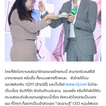
ใครที่ติดใจความหล่อน่ารักของเขยไทยคนนี้ สามารถรับชมซีรีส์
มากมายของ หลัวเจิ้ง ทั้งแบบพากย์ไทยและ ซับไทยได้บน
แอปพลิเคชัน iQIYI (อ้ายฉีอี้) และเว็บไซต์
www.iQ.com
ไม่ว่าจะ
เป็นเรื่อง ขันทีที่รัก รักเกินต้านประธาน จอมหยิ่ง หรือที่กำลังได้รับ
กระแสตอบรับล้นหลามอยู่ตอนนี้เรื่อง จังหวะหัวใจกลายเป็นของ
เธอ ที่ใครๆ ก็อยากเป็นเจ้าสาวของ “ประธานกู้” CEO หนุ่มไฟแรง