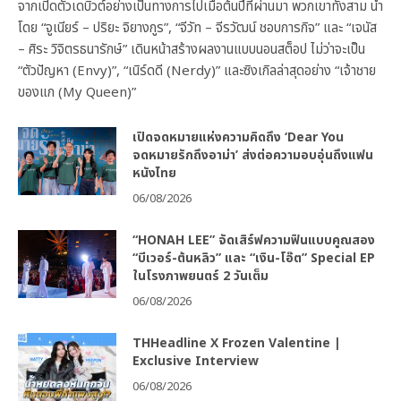
จากเปิดตัวเดบิวต์อย่างเป็นทางการไปเมื่อต้นปีที่ผ่านมา พวกเขาทั้งสาม นำ
โดย “จูเนียร์ – ปริยะ จิยางกูร”, “จีวัท – จีรวัฒน์ ชอบการกิจ” และ “เจนัส
– ศิระ วิจิตรธนารักษ์” เดินหน้าสร้างผลงานแบบนอนสต็อป ไม่ว่าจะเป็น
“ตัวปัญหา (Envy)”, “เนิร์ดดี (Nerdy)” และซิงเกิลล่าสุดอย่าง “เจ้าชาย
ของแก (My Queen)”
เปิดจดหมายแห่งความคิดถึง ‘Dear You
จดหมายรักถึงอาม่า’ ส่งต่อความอบอุ่นถึงแฟน
หนังไทย
06/08/2026
“HONAH LEE” จัดเสิร์ฟความฟินแบบคูณสอง
“บีเวอร์-ต้นหลิว” และ “เงิน-โอ๊ต” Special EP
ในโรงภาพยนตร์ 2 วันเต็ม
06/08/2026
THHeadline X Frozen Valentine |
Exclusive Interview
06/08/2026