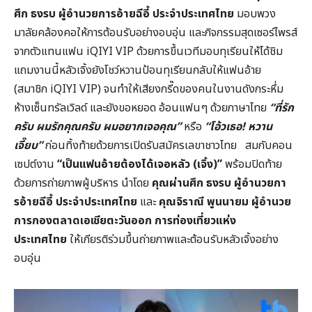
ศึก ธงรบ ผู้อำนวยการอ้ายฉีอี้ ประจำประเทศไทย
มอบพวง
มาลัยคล้องคอให้การต้อนรับอย่างอบอุ่น และกิจกรรมสุดเซอร์ไพรส์
จากตัวแทนแฟน iQIYI VIP ด้วยการขึ้นเวทีมอบทุเรียนให้ได้ชิม
แถมงานนี้หลัวเจิ้งยังโชว์หวานป้อนทุเรียนกลับให้แฟนอ้าย
(สมาชิก iQIYI VIP) จนทำให้เสียงกรี๊ดของคนในงานดังกระหึ่ม
ห้างเซ็นทรัลเวิลด์ และยังขอหยอด อ้อนแฟนๆ ด้วยภาษาไทย
“
ที่รัก
ครับ ผมรักคุณครับ ผมอยากเจอคุณ”
หรือ
“
โอ้วเธอ! หวาน
เจี๊ยบ”
ก่อนทิ้งท้ายด้วยการเปิดรับสมัครเลขาชาวไทย สมกับคอน
เซปต์งาน
“
เป็นแฟนอ้ายต้องได้เจอหลัว (เจิ้ง)”
พร้อมปิดท้าย
ด้วยการถ่ายภาพผู้บริหาร นำโดย
คุณผ่านศึก ธงรบ ผู้อำนวยกา
รอ้ายฉีอี้ ประจำประเทศไทย
และ
คุณจิราณี พูนนายม ผู้อำนวย
การกองตลาดเอเชียตะวันออก การท่องเที่ยวแห่ง
ประเทศไทย
ให้เกียรติร่วมขึ้นถ่ายภาพและต้อนรับหลัวเจิ้งอย่าง
อบอุ่น