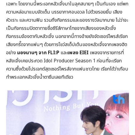
เฉพาะ โดยงานนี้พระเอกหลัวเจิ้งมาในลุคสบายๆ เป็นกันเอง แต่พก
ความหล่อมาแบบจัดเต็ม บรรยากาศอบอวล ไปด้วยรอยยิ้ม เสียง
หัวเราะ และความฟิน รวมถึงกิจกรรมและของรางวัลมากมาย ไม่ว่าจะ
เป็นกิจกรรมปิดตาทายชื่อซีรีส์ภาษาไทยจากเสียงของหลัวเจิ้ง
กิจกรรมจ้องตากับหลัวเจิ้ง นอกจากนี้ทางอ้ายยังจัดเซอร์ไพรส์เรียก
เสียงกรี๊ดจากแฟนๆ ด้วยการโชว์สเต็ปเต้นของหลัวเจิ้งจากเพลงฮิต
อย่าง
มองนานๆ จาก FLI:P
และ
เพลง
EIEI
เพลงจากรายการที่
หลังเจิ้งเคยประกวด Idol Producer Season 1 ก่อนที่จะเรียก
ความซึ้งด้วยโปรเจกต์สุดเซอร์ไพรส์จากแฟนชาวไทย เรียกได้ว่าเกือบ
ทำพระเอกหลัวเจิ้งน้ำตาซึมเลยทีเดียว