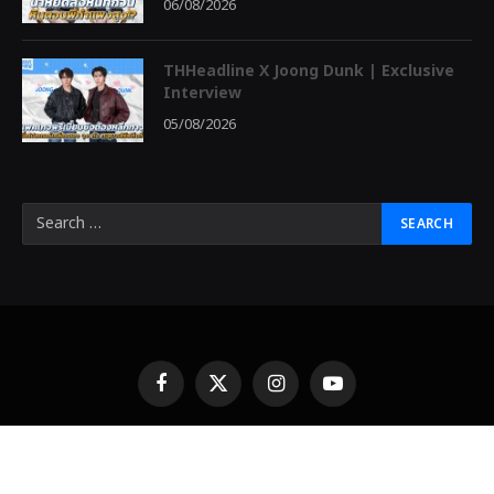
06/08/2026
THHeadline X Joong Dunk | Exclusive
Interview
05/08/2026
Facebook
X
Instagram
YouTube
(Twitter)
© 2026 THHeadline Designed by
THHeadline
中泰头条