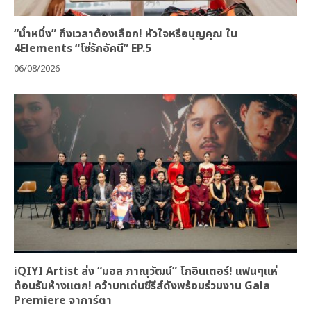
“น้ำหนึ่ง” ถึงเวลาต้องเลือก! หัวใจหรือบุญคุณ ใน
4Elements “โซ่รักอัคนี” EP.5
06/08/2026
iQIYI Artist ส่ง “มอส ภาณุวัฒน์” โกอินเตอร์! แฟนๆแห่
ต้อนรับห้างแตก! คว้าบทเด่นซีรีส์ดังพร้อมร่วมงาน Gala
Premiere จาการ์ตา