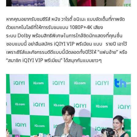
หากคุณอยากรับชมซีรีส์ หนัง วาไรตี้ อนิเมะ แบบจัดเต็มที่ภาพชัด
ด้วยเทคโนโลยีที่ให้การรับชมแบบ 1080P+4K เสียง
ระบบ Dolby พร้อมสิทธิพิเศษในการใกล้ชิดนักแสดงที่คุณชื่น
ชอบแบบนี้ อย่าลืมสมัคร iQIYI VIP พรีเมียม แบบ รายปี เอาไว้
เพราะซีรีส์และกิจกรรมดีดีแบบนี้มีตลอดทั้งปีไว้ให้ “แฟนอ้าย” หรือ
“สมาชิก iQIYI VIP พรีเมียม” ได้สนุกกันแบบยาวๆ