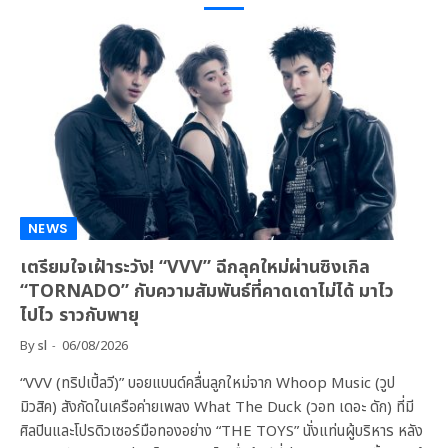
NEWS
เตรียมใจเฝ้าระวัง! “VVV” ฉีกลุคใหม่ผ่านซิงเกิล
“TORNADO” กับความสัมพันธ์ที่คาดเดาไม่ได้ มาไว
ไปไว ราวกับพายุ
By
sl
06/08/2026
“VVV (ทริปเปิ้ลวี)” บอยแบนด์คลื่นลูกใหม่จาก Whoop Music (วูป
มิวสิค) สังกัดในเครือค่ายเพลง What The Duck (วอท เดอะ ดัก) ที่มี
ศิลปินและโปรดิวเซอร์มือทองอย่าง “THE TOYS” นั่งแท่นผู้บริหาร หลัง