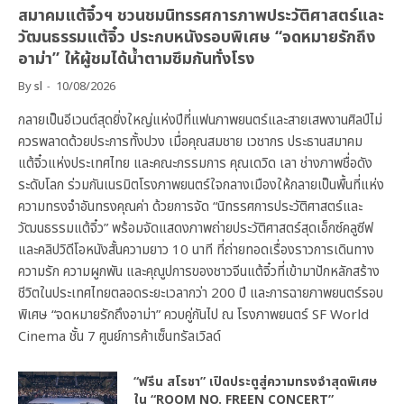
สมาคมแต้จิ๋วฯ ชวนชมนิทรรศการภาพประวัติศาสตร์และ
วัฒนธรรมแต้จิ๋ว ประกบหนังรอบพิเศษ “จดหมายรักถึง
อาม่า” ให้ผู้ชมได้น้ำตามซึมกันทั่งโรง
By
sl
10/08/2026
กลายเป็นอีเวนต์สุดยิ่งใหญ่แห่งปีที่แฟนภาพยนตร์และสายเสพงานศิลป์ไม่
ควรพลาดด้วยประการทั้งปวง เมื่อคุณสมชาย เวชากร ประธานสมาคม
แต้จิ๋วแห่งประเทศไทย และคณะกรรมการ คุณเดวิด เลา ช่างภาพชื่อดัง
ระดับโลก ร่วมกันเนรมิตโรงภาพยนตร์ใจกลางเมืองให้กลายเป็นพื้นที่แห่ง
ความทรงจำอันทรงคุณค่า ด้วยการจัด “นิทรรศการประวัติศาสตร์และ
วัฒนธรรมแต้จิ๋ว” พร้อมจัดแสดงภาพถ่ายประวัติศาสตร์สุดเอ็กซ์คลูซีฟ
และคลิปวิดีโอหนังสั้นความยาว 10 นาที ที่ถ่ายทอดเรื่องราวการเดินทาง
ความรัก ความผูกพัน และคุณูปการของชาวจีนแต้จิ๋วที่เข้ามาปักหลักสร้าง
ชีวิตในประเทศไทยตลอดระยะเวลากว่า 200 ปี และการฉายภาพยนตร์รอบ
พิเศษ “จดหมายรักถึงอาม่า” ควบคู่กันไป ณ โรงภาพยนตร์ SF World
Cinema ชั้น 7 ศูนย์การค้าเซ็นทรัลเวิลด์
“ฟรีน สโรชา” เปิดประตูสู่ความทรงจำสุดพิเศษ
ใน “ROOM NO. FREEN CONCERT”