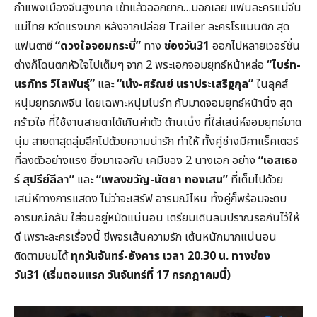
กำแพงเมืองจีนสูงมาก เข้าแล้วออกยาก…บอกเลย แฟนละครแม่จีน
แม่ไทย หวีดแรงมาก หลังจากปล่อย Trailer ละครโรแมนติก สุด
แฟนตาซี
“ดวงใจจอมกระบี่”
ทาง
ช่องวัน31
ออกไปหลายเวอร์ชั่น
ต่างก็โดนตกหัวใจไปเต็มๆ จาก 2 พระเอกจอมยุทธ์หน้าหล่อ
“ไบร์ท-
นรภัทร วิไลพันธุ์”
และ
“เน๋ง-
ศรัณย์ นราประเสริฐกุล”
ในลุคส์
หนุ่มยุทธภพจีน โดยเฉพาะหนุ่มไบร์ท กับมาดจอมยุทธ์หน้านิ่ง สุด
กร้าวใจ ที่ใช้งานสายตาได้เกินค่าตัว ด้านเน๋ง ที่ใส่เสน่ห์จอมยุทธ์มาด
นุ่ม สายตาสุดลุ่มลึกไปด้วยความน่ารัก ทำให้ ทั้งคู่ช่างมีคาแร็คเตอร์
ที่ลงตัวอย่างแรง ยิ่งมาเจอกับ เคมีของ 2 นางเอก อย่าง
“เอสเธอ
ร์ สุปรีย์ลีลา”
และ
“เพลงขวัญ-
นัตยา ทองเสน”
ที่เต็มไปด้วย
เสน่ห์ทางการแสดง ไม่ว่าจะเสิร์ฟ อารมณ์ไหน ทั้งคู่ก็พร้อมจะตบ
อารมณ์กลับ ใส่จนอยู่หมัดแน่นอน เตรียมเดินลมปราณรอกันไว้ให้
ดี เพราะละครเรื่องนี้ ชีพจรเส้นความรัก เต้นหนักมากแน่นอน
ติดตามชมได้
ทุกวันจันทร์-
อังคาร เวลา 20.30
น. ทางช่อง
วัน31
(เริ่มตอนแรก วันจันทร์ที่ 17
กรกฎาคมนี้)