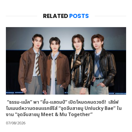
RELATED
POSTS
“ธรรม-แม็ค” พา “อั๋น-แสตมป์” เปิดโหมดคนดวงดี! เสิร์ฟ
โมเมนต์หวานตอนแรกซีรีส์ “จุดจีบสายมู Unlucky Bae” ใน
งาน “จุดจีบสายมู Meet & Mu Together”
07/08/2026