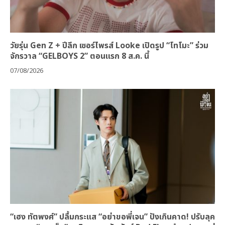
วัยรุ่น Gen Z + ปีลึก เซอร์ไพรส์ Looke เปิดรูป “โทโมะ” ร่วม
จักรวาล “GELBOYS 2” ตอนแรก 8 ส.ค. นี้
07/08/2026
“เฮง ทัตพงศ์” ปลื้มกระแส “อย่าขอพี่เจน” ปังเกินคาด! ปรับลุค