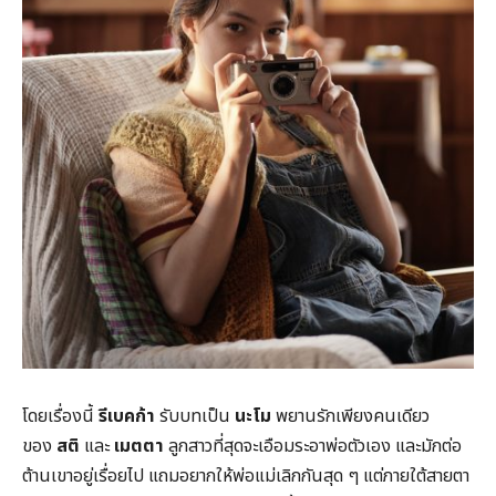
โดยเรื่องนี้
รีเบคก้า
รับบทเป็น
นะโม
พยานรักเพียงคนเดียว
ของ
สติ
และ
เมตตา
ลูกสาวที่สุดจะเอือมระอาพ่อตัวเอง และมักต่อ
ต้านเขาอยู่เรื่อยไป แถมอยากให้พ่อแม่เลิกกันสุด ๆ แต่ภายใต้สายตา