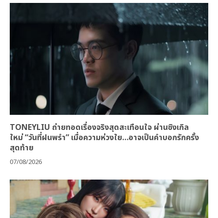
TONEYLIU ถ่ายทอดเรื่องจริงสุดสะเทือนใจ ผ่านซิงเกิล
ใหม่ “วันที่ฝนพรำ” เมื่อความห่วงใย…อาจเป็นคำบอกรักครั้ง
สุดท้าย
07/08/2026