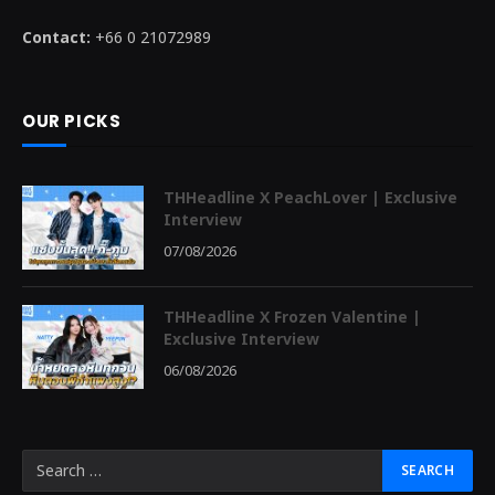
Contact:
+66 0 21072989
OUR PICKS
THHeadline X PeachLover | Exclusive
Interview
07/08/2026
THHeadline X Frozen Valentine |
Exclusive Interview
06/08/2026