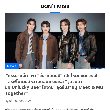
DON'T MISS
NEWS
“ธรรม-แม็ค” พา “อั๋น-แสตมป์” เปิดโหมดคนดวงดี!
เสิร์ฟโมเมนต์หวานตอนแรกซีรีส์ “จุดจีบสา
ยมู Unlucky Bae” ในงาน “จุดจีบสายมู Meet & Mu
Together”
By
sl
07/08/2026