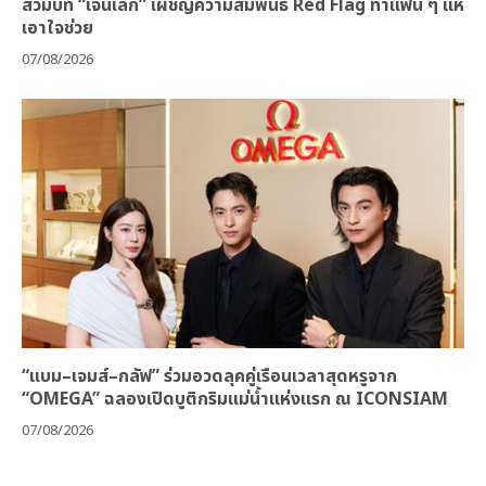
สวมบท “เจนเล็ก” เผชิญความสัมพันธ์ Red Flag ทำแฟน ๆ แห่
เอาใจช่วย
07/08/2026
“แบม–เจมส์–กลัฟ” ร่วมอวดลุคคู่เรือนเวลาสุดหรูจาก
“OMEGA” ฉลองเปิดบูติกริมแม่น้ำแห่งแรก ณ ICONSIAM
07/08/2026