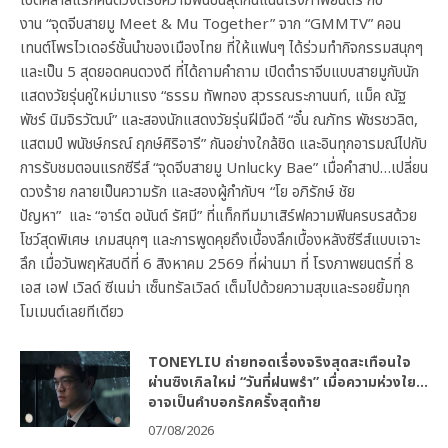
เปิดคลาสแรกคนดวงดีรับความฟินขั้นสุดกันแน่นโรงภาพยนตร์ กับ
งาน “จุดจีบสายมู Meet & Mu Together” จาก “GMMTV” คอน
เทนต์โพรไวเดอร์ชั้นนำของเมืองไทย ที่ให้แฟนๆ ได้ร่วมทำกิจกรรมสนุกๆ
และเป็น 5 สุดยอดคนดวงดี ที่ได้ถามคำถาม เปิดตำราจีบแบบสายมูกับนัก
แสดงวัยรุ่นคู่ใหม่มาแรง “ธรรม ทัพทอง สุวรรณระกานนท์, แม็ค ณัฐ
พัชร์ นิมจิรวัฒน์” และสองนักแสดงวัยรุ่นฝีมือดี “อั๋น ณภัทร พัชรชวลิต,
แสตมป์ พนัชษ์กรณ์ ฤกษ์ศิริอารี” กันอย่างใกล้ชิด และอินทุกอารมณ์ไปกับ
การรับชมตอนแรกซีรีส์ “จุดจีบสายมู Unlucky Bae” เมื่อคำสาป…เปลี่ยน
ดวงร้าย กลายเป็นความรัก และสองผู้กำกับฯ “โย อภิรักษ์ ชัย
ปัญหา” และ “อาร์ต อนันต์ รัศมี” ที่แท็กทีมมาเสิร์ฟความฟินครบรสด้วย
โชว์สุดพิเศษ เกมสนุกๆ และการพูดคุยถึงเบื้องลึกเบื้องหลังซีรีส์แบบเจาะ
ลึก เมื่อวันพฤหัสบดีที่ 6 สิงหาคม 2569 ที่ผ่านมา ที่ โรงภาพยนตร์ที่ 8
เอส เอฟ เวิลด์ ซีเนม่า เซ็นทรัลเวิลด์ เต็มไปด้วยความสุขและรอยยิ้มทุก
โมเมนต์เลยทีเดียว
TONEYLIU ถ่ายทอดเรื่องจริงสุดสะเทือนใจ
ผ่านซิงเกิลใหม่ “วันที่ฝนพรำ” เมื่อความห่วงใย…
อาจเป็นคำบอกรักครั้งสุดท้าย
07/08/2026