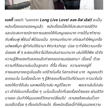
เบคกี้
เผยว่า
“
นอกจาก
Long Live Love!
ลอง ลีฟ เลิฟว์
จะเป็น
หนังเรื่องแรกของหนูแล้ว
หนังเรื่องนี้ยังให้ประสบการณ์ชีวิต
และประสบการณ์ทางการแสดงให้กับหนูเยอะมาก การได้มาทำงาน
กับพี่ชมพู่ พี่ซันนี่ พี่ป๋อมแป๋ม ทุกคนเก่งมาก เก่งจนทำให้หนูเกร็ง
แต่พอพี่มุก ผู้กำกับให้เรามา Workshop
บ่อย ๆ ทำให้ความเกร็ง
น้อยลง พี่ ๆ จะสอนให้เราไม่ต้องเล่นตามบทมาก เล่นให้ได้ฟิล เข้าใจ
ความรู้สึกของตัวละครแล้วถ่ายทอดอารมณ์ออกมา
เรื่องนี้
ด้วย
ความที่ต้องมาเล่นเป็นลูกสาว
ที่ดื้อ ทั้งซน
ความยากอยู่ที่
ภายนอกอาจจะดูเข้มแข็ง แต่ข้างในคือ Sensitive
มาก หนูชอบตัว
ละครนะโม ในเรื่องนี้มาก ๆ รู้สึกชอบตั้งแต่วันที่อ่านบท ภาวนาในใจ
ของให้เราได้เล่น และพอได้มาเล่น หนูดีใจมาก
พอเราเล่นไปเล่น
มา เข้าใจในบทขึ้นเรื่อย ๆ นะโมเป็นเด็กที่เจอเรื่องร้ายแรง ผ่านชีวิต
มาเยอะ มันทำให้มุมมองชีวิตเขาเปลี่ยนไป
เราเลยต้องเล่นบิ๊วอา
รมณ์ไปเรื่อย ๆ ตั้งแต่เด็กจนโต ซึ่งหนังเรื่องนี้ทำให้มุมมองความ