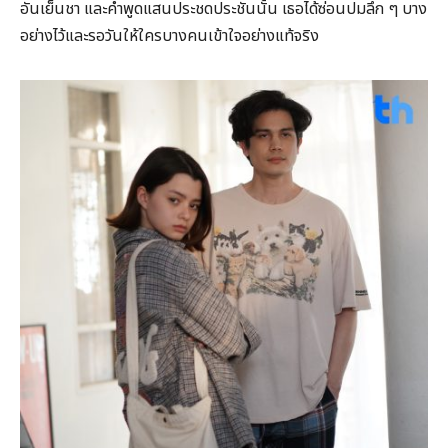
อันเย็นชา และคำพูดแสนประชดประชันนั้น เธอได้ซ่อนปมลึก ๆ บาง
อย่างไว้และรอวันให้ใครบางคนเข้าใจอย่างแท้จริง