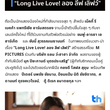
ถือเป็นนักแสดงน้องใหม่ที่กำลังมาแรงสุด ๆ สำหรับ
เบ็คกี้
รี
เบคก้า แพทรีเซีย
อาร์มสตรอง
งานนี้เจ้าตัวปลื้มใจสุด ๆ กับชา
เลนจ์ครั้งใหม่ ที่ได้ร่วมงานกับตัวพ่อตัวแม่อย่าง
ชมพู่-อารยา เอ
ฮาร์เก็ต
และ
ซันนี่ สุวรรณเมธานนท์
ในภาพยนตร์แนวฮา-ม่า
เรื่อง
“Long Live Love!
ลอง ลีฟ เลิฟว์”
สร้างสรรค์โดย
M
PICTURES
ร่วมกับ
บริษัท แอม ว่ะฮาฮา จำกัด
ผลงานของผู้
กำกับฝีมือดี
มุก ปิยะกานต์ บุตรประเสริฐ”
(ผู้กำกับซิทคอมเนื้อคู่
ประตูถัดไป) และโปรดิวเซอร์มากฝีมือ
ทองดี โสฬส สุขุม
พร้อมทัพ
นักแสดง
ปีเตอร์ นพชัย ชัยนาม
,
ป๋อมแป๋ม นิติ ชัยชิตาทร
,
ศ
ดานนท์ ดุรงคเวโรจน์
,
ตู้ ดิเรก อมาตยกุล
ฯลฯ