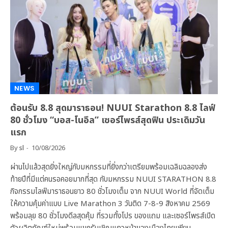
NEWS
ต้อนรับ 8.8 สุดมาราธอน! NUUI Starathon 8.8 ไลฟ์
80 ชั่วโมง “บอส-โนอึล” เซอร์ไพรส์สุดฟิน ประเดิมวัน
แรก
By
sl
10/08/2026
ผ่านไปแล้วสุดยิ่งใหญ่กับมหกรรมที่ยิ่งกว่าเตรียมพร้อมเฉลิมฉลองส่ง
ท้ายปีที่มีแต่คนรอคอยมากที่สุด กับมหกรรม NUUI STARATHON 8.8
กิจกรรมไลฟ์มาราธอนยาว 80 ชั่วโมงเต็ม จาก NUUI World ที่จัดเต็ม
ให้ความคุ้มค่าแบบ Live Marathon 3 วันติด 7-8-9 สิงหาคม 2569
พร้อมลุย 80 ชั่วโมงดีลสุดคุ้ม ที่รวมทั้งโปร ของแถม และเซอร์ไพรส์เปิด