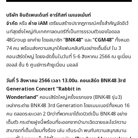
บริษัท อินดิเพนเด้นท์ อาร์ทิสท์ เมเนจเม้นท์
จำกัด
หรือ
ค่าย iAM
เตรียมสร้างปรากฏการณ์ครั้งสำคัญจัดอีเว้
นท์สุดยิ่งใหญ่กับเทศกาลดนตรีที่เป็นการรรวมตัวของไอดอล
48Group ยกค่าย โดยสมาชิก “
BNK48
”
และ “
CGM48
”
ทั้งหมด
74 คน พร้อมส่งความสนุกให้แฟนคลับกันอย่างเต็มอิ่ม! ใน 3
คอนเสิร์ตใหญ่ โดยจะจัดขึ้นในวันที่ 5-6 สิงหาคม 2566 ณ ยูเนี่ยน
ฮอลล์ ชั้น 6 ศูนย์การค้ายูเนี่ยน มอลล์
วันที่ 5 สิงหาคม 2566 เวลา 13.00น. คอนเสิร์ต BNK48 3rd
Generation Concert “Rabbit in
Wonderland”
คอนเสิร์ตใหญ่ครั้งแรกของ (BNK48 รุ่น3)
เหล่ากระต่าย BNK48 3rd Generation โดยเมมเบอร์ทั้งหมด 16
คน ตลอดระยะเวลา 2 ปีกว่าที่พวกเขาได้เดบิวต์เป็น BNK48 อย่าง
เต็มตัว กระต่ายฝูงนี้พร้อมที่จะออกจากป่ามาเฉิดฉายและโชว์ความ
สามารถที่เต็มเปี่ยมทั้งร้อง เล่น เต้นระบำ พบกับความสนุกสนาน