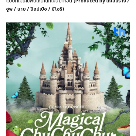
แบบที่ไม่เคยพบเห็นได้ที่ไหนมาก่อน
(Produced by
เฌอปราง /
ฮูพ / นาย / ป๊อปเป้อ / มิโอริ)