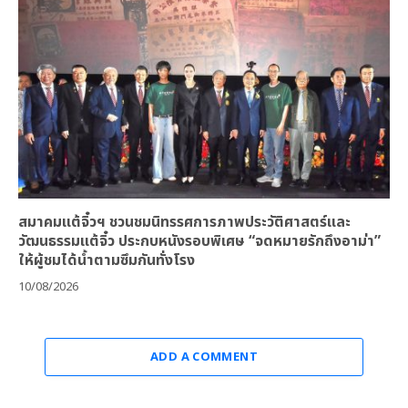
สมาคมแต้จิ๋วฯ ชวนชมนิทรรศการภาพประวัติศาสตร์และ
วัฒนธรรมแต้จิ๋ว ประกบหนังรอบพิเศษ “จดหมายรักถึงอาม่า”
ให้ผู้ชมได้น้ำตามซึมกันทั่งโรง
10/08/2026
ADD A COMMENT