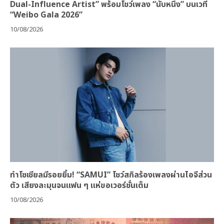
Dual-Influence Artist” พร้อมโชว์เพลง “นับหนึ่ง” บนเวที
“Weibo Gala 2026”
10/08/2026
ทำโซเชียลมีรอยยิ้ม! “SAMUI” โชว์สกิลร้องเพลงผ่านไอจีส่วน
ตัว เสียงละมุนจนแฟน ๆ แห่ขอเวอร์ชั่นเต็ม
10/08/2026